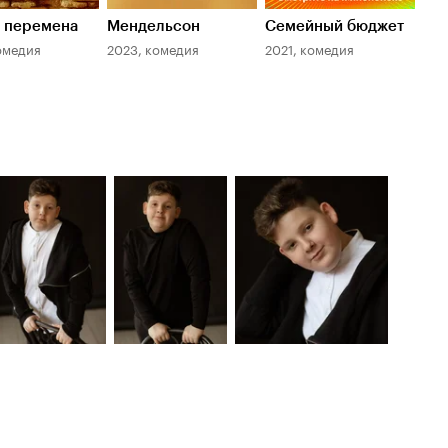
я перемена
Мендельсон
Семейный бюджет
Ис
на
омедия
2023, комедия
2021, комедия
202