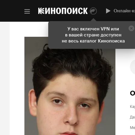
Онлайн-к
У вас включен VPN или
в вашей стране доступен
не весь каталог Кинопоиска
О
Ка
Да
Ме