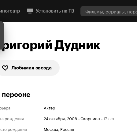
инотеатр
Установить на ТВ
Григорий Дудник
Любимая звезда
 персоне
рьера
Актер
та рождения
24 октября
,
2008
•
Скорпион
•
17 лет
сто рождения
Москва
,
Россия