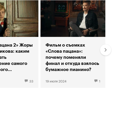
ацана 2» Жоры
Фильм о съемках
кова: каким
«Слова пацана»:
ать
почему поменяли
ение самого
финал и откуда взялось
ого
бумажное пианино?
ого сериала
33
19 июля 2024
1