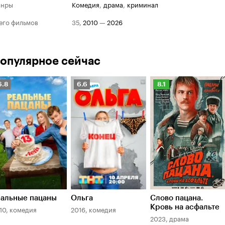
анры
комедия
,
драма
,
криминал
его фильмов
35
,
2010
—
2026
опулярное сейчас
Рейтинг
Рейтинг
Рейтинг
6.8
6.6
8.1
Кинопоиска
Кинопоиска
Кинопоиска
.8
6.6
8.1
еальные пацаны
Ольга
Слово пацана.
Кровь на асфальте
10, комедия
2016, комедия
2023, драма