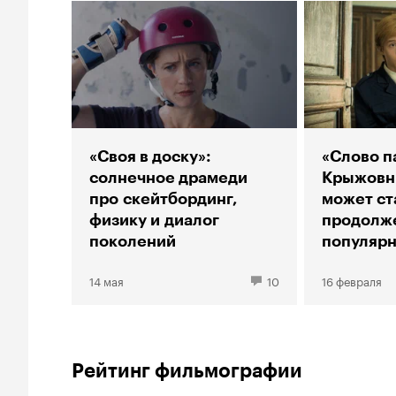
«Своя в доску»:
«Слово п
солнечное драмеди
Крыжовни
про скейтбординг,
может ст
физику и диалог
продолж
поколений
популярн
российск
14 мая
10
16 февраля
Рейтинг фильмографии