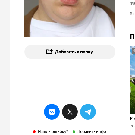
Ж
Вс
П
Добавить в папку
6
Р
20
Нашли ошибку?
Добавить инфо