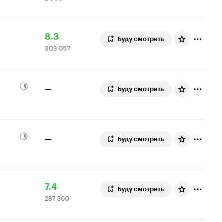
6.8
оценок
Рейтинг
303
8.3
Буду смотреть
303 057
Кинопоиска
057
8.3
оценок
—
Буду смотреть
—
Буду смотреть
Рейтинг
287
7.4
Буду смотреть
287 360
Кинопоиска
360
7.4
оценок