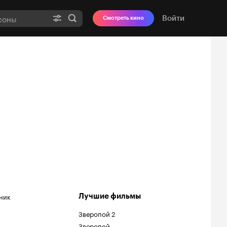
Войти
Смотреть кино
ник
Лучшие фильмы
Зверопой 2
Зверопой