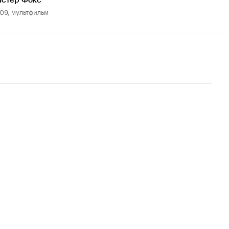
истер Фокс
09, мультфильм