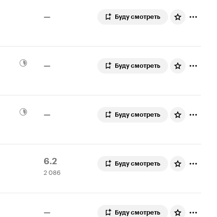
—
Буду смотреть
—
Буду смотреть
—
Буду смотреть
Рейтинг
2
6.2
Буду смотреть
2 086
Кинопоиска
086
6.2
оценок
—
Буду смотреть