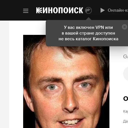
Онлайн-к
У вас включен VPN или
в вашей стране доступен
не весь каталог Кинопоиска
G
О
Ка
Да