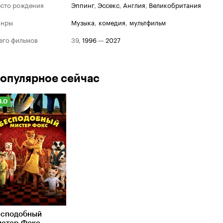
сто рождения
Эппинг
,
Эссекс
,
Англия
,
Великобритания
анры
музыка
,
комедия
,
мультфильм
его фильмов
39
,
1996
—
2027
опулярное сейчас
Рейтинг
8.0
Кинопоиска
.0
есподобный