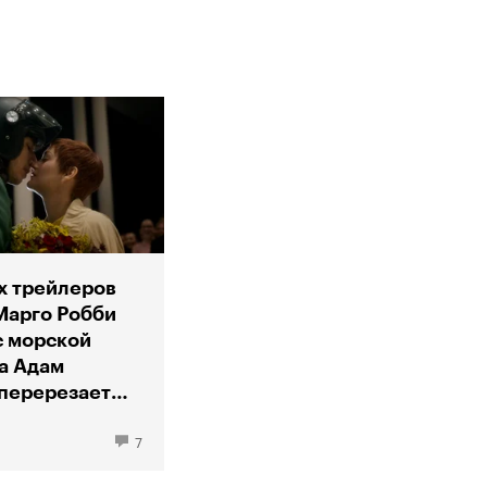
х трейлеров
Марго Робби
с морской
 а Адам
перерезает
у
7