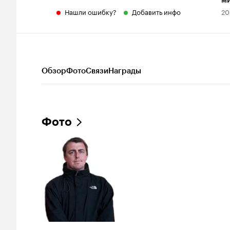
м
Нашли ошибку?
Добавить инфо
20
Обзор
Фото
Связи
Награды
Фото