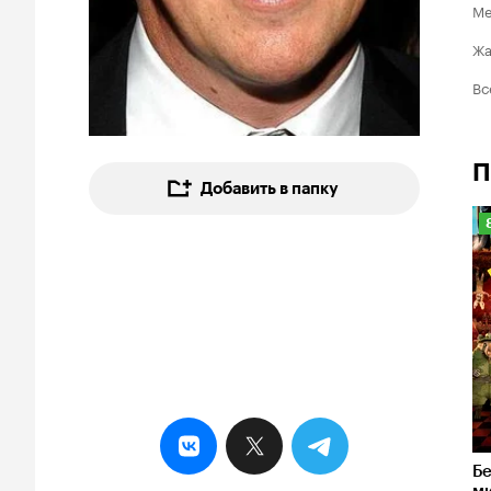
Ме
Ж
Вс
П
Добавить в папку
8
Б