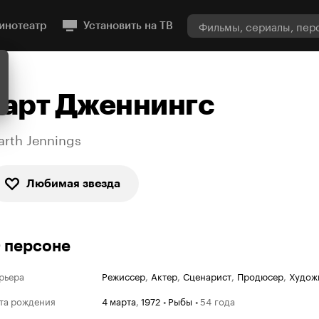
инотеатр
Установить на ТВ
Гарт Дженнингс
arth Jennings
Любимая звезда
 персоне
рьера
Режиссер
,
Актер
,
Сценарист
,
Продюсер
,
Худож
та рождения
4 марта
,
1972
•
Рыбы
•
54 года