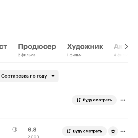
ст
Продюсер
Художник
Актер:
2 фильма
1 фильм
4 фильма
Сортировка по году
Буду смотреть
Рейтинг
2
6.8
Буду смотреть
2 000
Кинопоиска
000