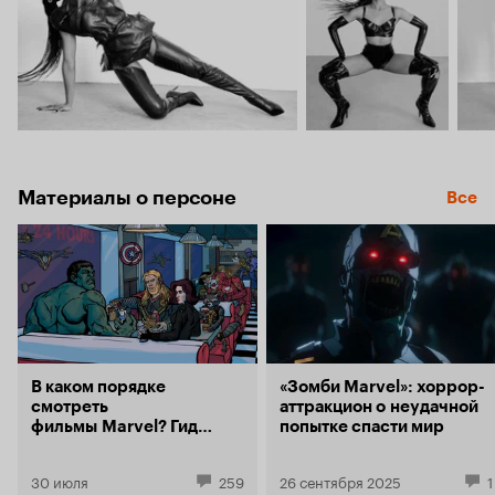
Материалы о персоне
Все
В каком порядке
«Зомби Marvel»: хоррор-
смотреть
аттракцион о неудачной
фильмы Marvel? Гид
попытке спасти мир
по главной
супергеройской
30 июля
259
26 сентября 2025
1
франшизе