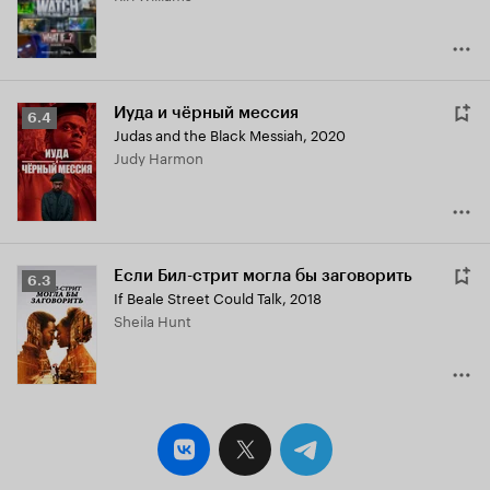
Иуда и чёрный мессия
Рейтинг
6.4
Judas and the Black Messiah
,
2020
Кинопоиска
Judy Harmon
6.4
Если Бил-стрит могла бы заговорить
Рейтинг
6.3
If Beale Street Could Talk
,
2018
Кинопоиска
Sheila Hunt
6.3