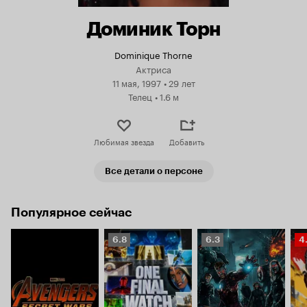
Доминик Торн
Dominique Thorne
Актриса
11 мая, 1997
•
29 лет
Телец
•
1.6 м
Любимая звезда
Добавить
Все детали о персоне
Популярное сейчас
Рейтинг
Рейтинг
Р
6.8
6.3
4
Кинопоиска
Кинопоиска
К
6.8
6.3
4.