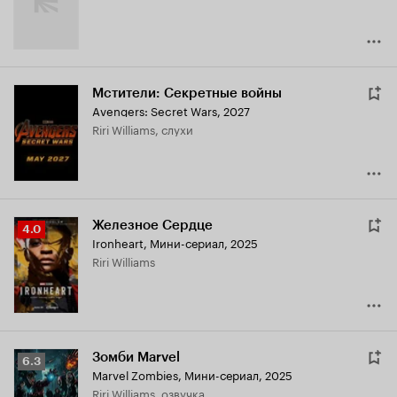
Мстители: Секретные войны
Avengers: Secret Wars
,
2027
Riri Williams, слухи
Железное Сердце
Рейтинг
4.0
Ironheart
,
Мини-сериал, 2025
Кинопоиска
Riri Williams
4.0
Зомби Marvel
Рейтинг
6.3
Marvel Zombies
,
Мини-сериал, 2025
Кинопоиска
Riri Williams, озвучка
6.3