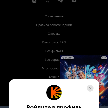
Соглашение
Правила рекомендаций
Справка
Кинопоиск PRO
Все фильмы
Все сериалы
РЕКЛАМА
Что посмотреть
Афиша
Музыка
Телепрограмма
Книги
Войдите в профиль