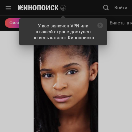
Войти
Онлайн-кинотеатр
Билеты в 
Смотреть кино
У вас включен VPN или
в вашей стране доступен
не весь каталог Кинопоиска