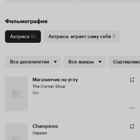
современности
Фильмография
Актриса
10
Актриса: играет саму себя
3
Все десятилетия
Все жанры
Сортировка
Магазинчик на углу
The Corner Shop
RW
Champions
Сериал