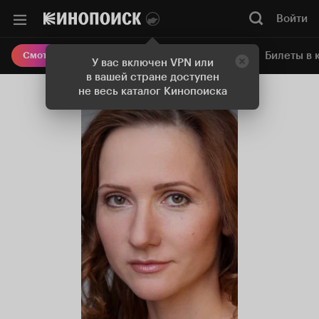
Войти
Онлайн-кинотеатр
Билеты в 
Смотреть кино
У вас включен VPN или
в вашей стране доступен
не весь каталог Кинопоиска