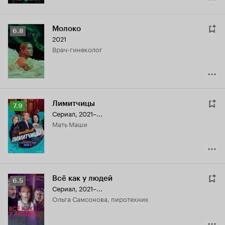
Молоко
Рейтинг
6.8
2021
Кинопоиска
врач-гинеколог
6.8
Лимитчицы
Рейтинг
7.9
Сериал, 2021–...
Кинопоиска
мать Маши
7.9
Всё как у людей
Рейтинг
6.5
Сериал, 2021–...
Кинопоиска
Ольга Самсонова, пиротехник
6.5