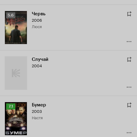
Червь
Рейтинг
5.6
2006
Кинопоиска
Люся
5.6
Случай
2004
Бумер
Рейтинг
7.1
2003
Кинопоиска
Настя
7.1