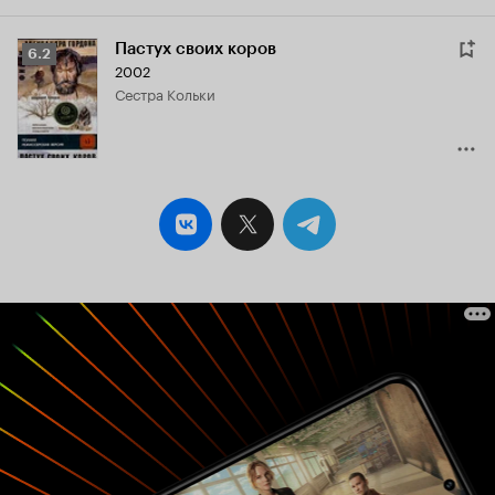
Пастух своих коров
Рейтинг
6.2
2002
Кинопоиска
сестра Кольки
6.2