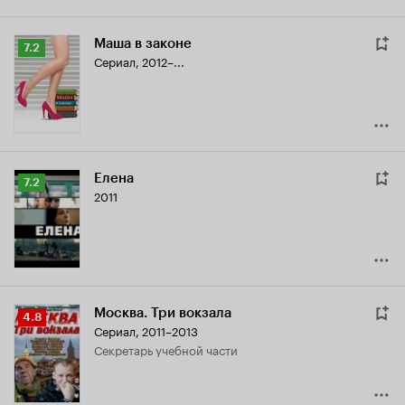
Маша в законе
Рейтинг
7.2
Сериал, 2012–...
Кинопоиска
7.2
Елена
Рейтинг
7.2
2011
Кинопоиска
7.2
Москва. Три вокзала
Рейтинг
4.8
Сериал, 2011–2013
Кинопоиска
секретарь учебной части
4.8