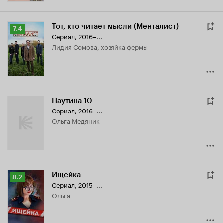
Тот, кто читает мысли (Менталист)
Рейтинг
7.4
Сериал, 2016–...
Кинопоиска
Лидия Сомова, хозяйка фермы
7.4
Паутина 10
Сериал, 2016–...
Ольга Медяник
Ищейка
Рейтинг
8.2
Сериал, 2015–...
Кинопоиска
Ольга
8.2