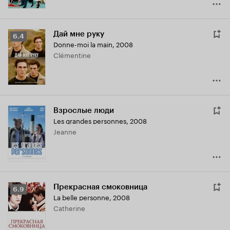
Дай мне руку
Рейтинг
6.4
Donne-moi la main
,
2008
Кинопоиска
Clémentine
6.4
Взрослые люди
Les grandes personnes
,
2008
Jeanne
Прекрасная смоковница
Рейтинг
6.9
La belle personne
,
2008
Кинопоиска
Catherine
6.9