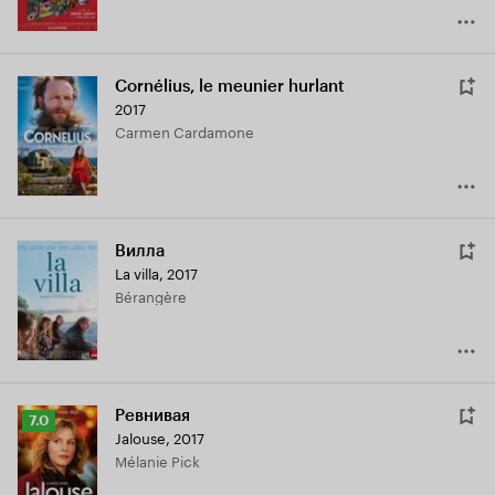
Cornélius, le meunier hurlant
2017
Carmen Cardamone
Вилла
La villa
,
2017
Bérangère
Ревнивая
Рейтинг
7.0
Jalouse
,
2017
Кинопоиска
Mélanie Pick
7.0