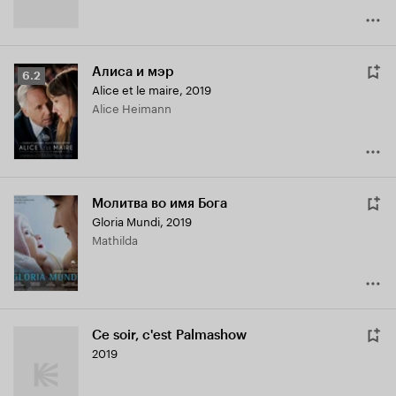
Алиса и мэр
Рейтинг
6.2
Alice et le maire
,
2019
Кинопоиска
Alice Heimann
6.2
Молитва во имя Бога
Gloria Mundi
,
2019
Mathilda
Ce soir, c'est Palmashow
2019