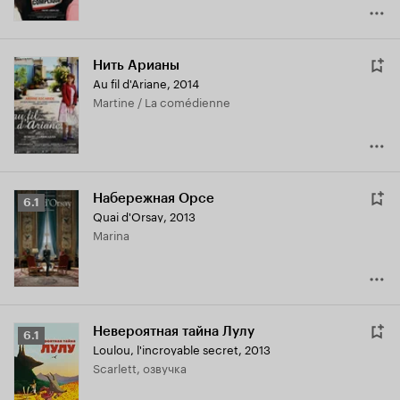
Нить Арианы
Au fil d'Ariane
,
2014
Martine / La comédienne
Набережная Орсе
Рейтинг
6.1
Quai d'Orsay
,
2013
Кинопоиска
Marina
6.1
Невероятная тайна Лулу
Рейтинг
6.1
Loulou, l'incroyable secret
,
2013
Кинопоиска
Scarlett, озвучка
6.1