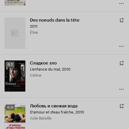
Des noeuds dans la tête
2011
Élise
Сладкое зло
Рейтинг
6.1
L'enfance du mal
,
2010
Кинопоиска
Céline
6.1
Любовь и свежая вода
Рейтинг
6.0
D'amour et d'eau fraîche
,
2010
Кинопоиска
Julie Bataille
6.0