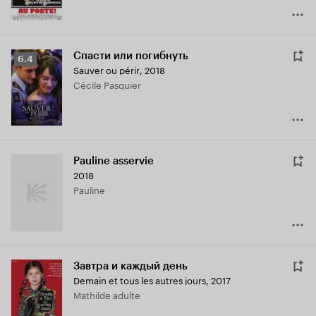
Спасти или погибнуть
Рейтинг
6.4
Sauver ou périr
,
2018
Кинопоиска
Cécile Pasquier
6.4
Pauline asservie
2018
Pauline
Завтра и каждый день
Demain et tous les autres jours
,
2017
Mathilde adulte