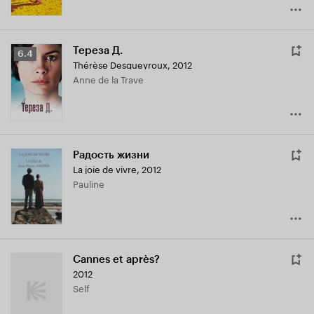
Тереза Д.
Рейтинг
6.4
Thérèse Desqueyroux
,
2012
Кинопоиска
Anne de la Trave
6.4
Радость жизни
La joie de vivre
,
2012
Pauline
Cannes et après?
2012
Self