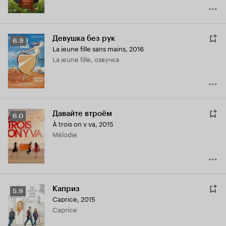
Девушка без рук
Рейтинг
6.9
La jeune fille sans mains
,
2016
Кинопоиска
La jeune fille, озвучка
6.9
Давайте втроём
Рейтинг
6.0
À trois on y va
,
2015
Кинопоиска
Mélodie
6.0
Каприз
Рейтинг
5.9
Caprice
,
2015
Кинопоиска
Caprice
5.9