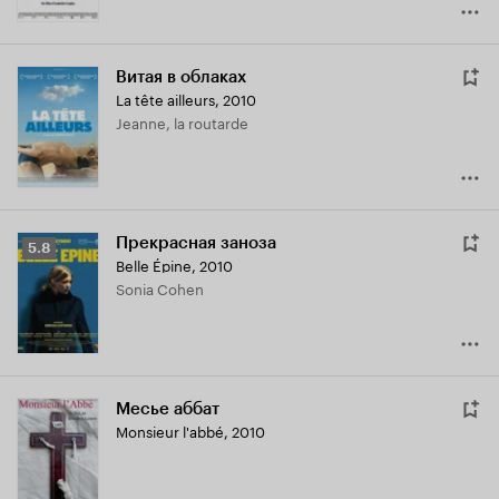
Витая в облаках
La tête ailleurs
,
2010
Jeanne, la routarde
Прекрасная заноза
Рейтинг
5.8
Belle Épine
,
2010
Кинопоиска
Sonia Cohen
5.8
Месье аббат
Monsieur l'abbé
,
2010