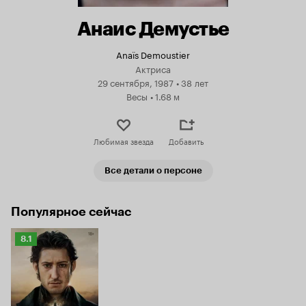
Анаис Демустье
Anaïs Demoustier
Актриса
29 сентября, 1987
•
38 лет
Весы
•
1.68 м
Любимая звезда
Добавить
Все детали о персоне
Популярное сейчас
Рейтинг
8.1
Кинопоиска
8.1