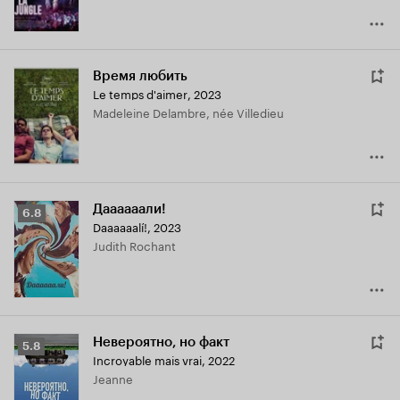
Время любить
Le temps d'aimer
,
2023
Madeleine Delambre, née Villedieu
Даааааали!
Рейтинг
6.8
Daaaaaalí!
,
2023
Кинопоиска
Judith Rochant
6.8
Невероятно, но факт
Рейтинг
5.8
Incroyable mais vrai
,
2022
Кинопоиска
Jeanne
5.8