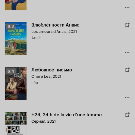
Влюблённости Анаис
Рейтинг
6.3
Les amours d'Anaïs
,
2021
Кинопоиска
Anaïs
6.3
Любовное письмо
Рейтинг
6.4
Chère Léa
,
2021
Кинопоиска
Léa
6.4
H24, 24 h de la vie d'une femme
Сериал, 2021