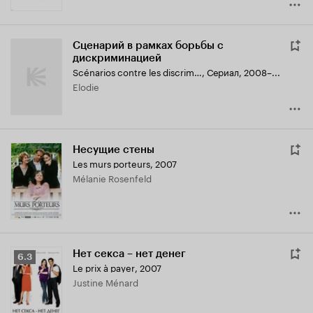
Сценарий в рамках борьбы с
дискриминацией
Scénarios contre les discriminations
,
Сериал, 2008–...
Elodie
Несущие стены
Les murs porteurs
,
2007
Mélanie Rosenfeld
Нет секса – нет денег
Рейтинг
6.3
Le prix à payer
,
2007
Кинопоиска
Justine Ménard
6.3