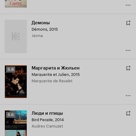
Демоны
Démons
,
2015
Jenna
Маргарита и Жюльен
Рейтинг
5.8
Marguerite et Julien
,
2015
Кинопоиска
Marguerite de Ravalet
5.8
Люди и птицы
Рейтинг
6.6
Bird People
,
2014
Кинопоиска
Audrey Camuzet
6.6