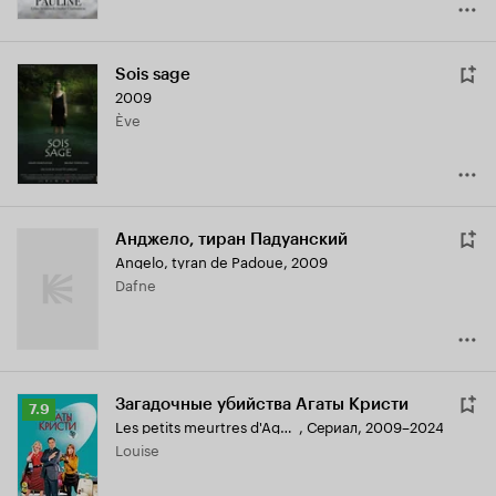
Sois sage
2009
Ève
Анджело, тиран Падуанский
Angelo, tyran de Padoue
,
2009
Dafne
Загадочные убийства Агаты Кристи
Рейтинг
7.9
Les petits meurtres d'Agatha Christie
,
Сериал, 2009–2024
Кинопоиска
Louise
7.9