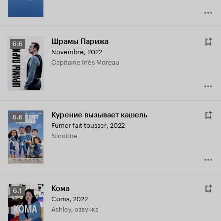
Шрамы Парижа
Рейтинг
6.6
Novembre
,
2022
Кинопоиска
Capitaine Inès Moreau
6.6
Курение вызывает кашель
Рейтинг
6.6
Fumer fait tousser
,
2022
Кинопоиска
Nicotine
6.6
Кома
Рейтинг
6.1
Coma
,
2022
Кинопоиска
Ashley, озвучка
6.1