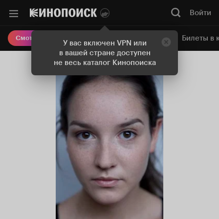
Войти
Онлайн-кинотеатр
Билеты в 
Смотреть кино
У вас включен VPN или
в вашей стране доступен
не весь каталог Кинопоиска