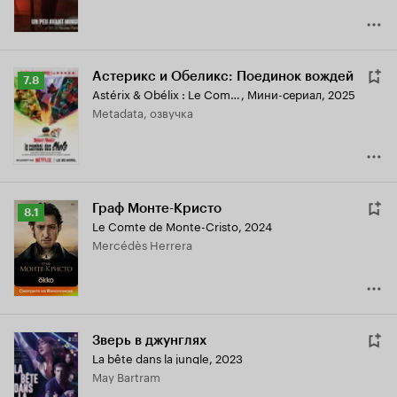
Астерикс и Обеликс: Поединок вождей
Рейтинг
7.8
Astérix & Obélix : Le Combat des Chefs
,
Мини-сериал, 2025
Кинопоиска
Metadata, озвучка
7.8
Граф Монте-Кристо
Рейтинг
8.1
Le Comte de Monte-Cristo
,
2024
Кинопоиска
Mercédès Herrera
8.1
Зверь в джунглях
La bête dans la jungle
,
2023
May Bartram