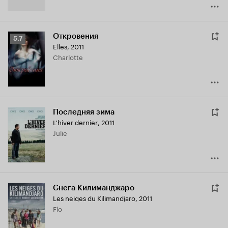
Откровения
Рейтинг
5.7
Elles
,
2011
Кинопоиска
Charlotte
5.7
Последняя зима
L'hiver dernier
,
2011
Julie
Снега Килиманджаро
Les neiges du Kilimandjaro
,
2011
Flo