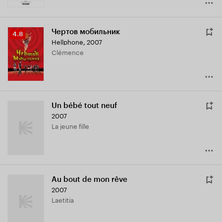
Чертов мобильник
Рейтинг
4.8
Hellphone
,
2007
Кинопоиска
Clémence
4.8
Un bébé tout neuf
2007
La jeune fille
Au bout de mon rêve
2007
Laetitia