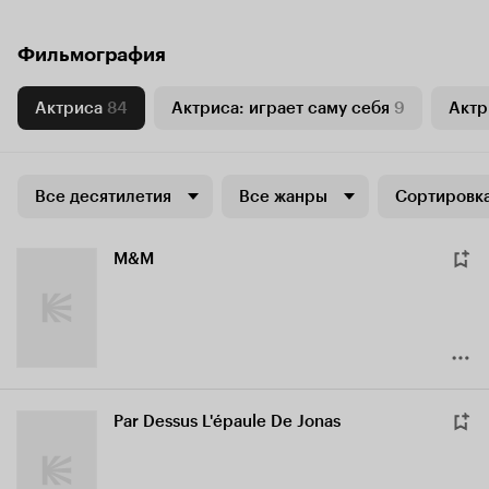
Фильмография
Актриса
84
Актриса: играет саму себя
9
Актр
Все десятилетия
Все жанры
Сортировка
M&M
Par Dessus L'épaule De Jonas