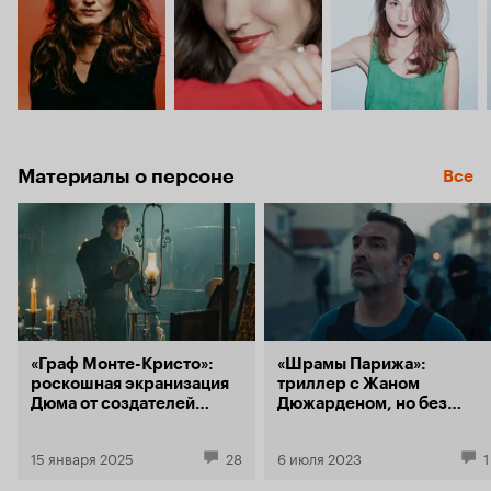
Материалы о персоне
Все
«Граф Монте-Кристо»:
«Шрамы Парижа»:
роскошная экранизация
триллер с Жаном
Дюма от создателей
Дюжарденом, но без
дилогии «Три мушкетера»
главных героев
15 января 2025
28
6 июля 2023
1