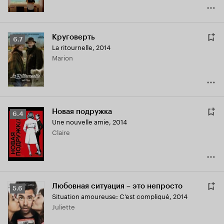
Круговерть
Рейтинг
6.7
La ritournelle
,
2014
Кинопоиска
Marion
6.7
Новая подружка
Рейтинг
6.4
Une nouvelle amie
,
2014
Кинопоиска
Claire
6.4
Любовная ситуация – это непросто
Рейтинг
5.6
Situation amoureuse: C'est compliqué
,
2014
Кинопоиска
Juliette
5.6