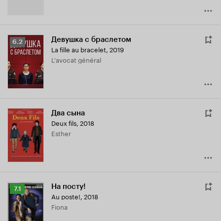
Девушка с браслетом
Рейтинг
6.2
La fille au bracelet
,
2019
Кинопоиска
L'avocat général
6.2
Два сына
Deux fils
,
2018
Esther
На посту!
Рейтинг
7.1
Au poste!
,
2018
Кинопоиска
Fiona
7.1