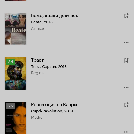
Боже, храни девушек
Beate
,
2018
Armida
Траст
Рейтинг
7.4
Trust
,
Сериал, 2018
Кинопоиска
Regina
7.4
Революция на Капри
Рейтинг
6.2
Capri-Revolution
,
2018
Кинопоиска
Madre
6.2