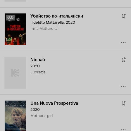
Убийство по-итальянски
Рейтинг
6.0
Il delitto Mattarella
,
2020
Кинопоиска
Irma Mattarella
6.0
Ninnaò
2020
Lucrezia
Una Nuova Prospettiva
2020
Mother's girl