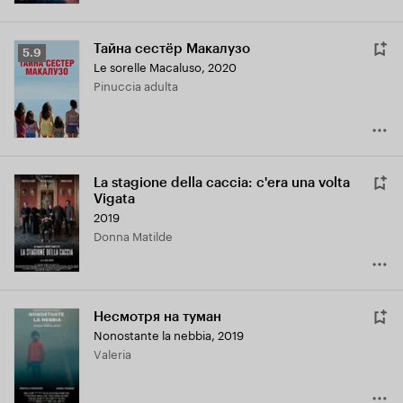
Тайна сестёр Макалузо
Рейтинг
5.9
Le sorelle Macaluso
,
2020
Кинопоиска
Pinuccia adulta
5.9
La stagione della caccia: c'era una volta
Vigata
2019
Donna Matilde
Несмотря на туман
Nonostante la nebbia
,
2019
Valeria