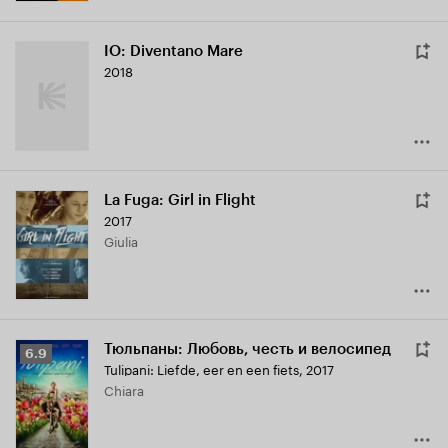
IO: Diventano Mare
2018
La Fuga: Girl in Flight
2017
Giulia
Тюльпаны: Любовь, честь и велосипед
Рейтинг
6.9
Tulipani: Liefde, eer en een fiets
,
2017
Кинопоиска
Chiara
6.9