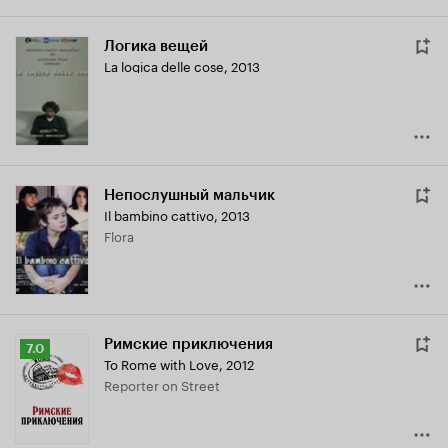
Логика вещей
La logica delle cose
,
2013
Непослушный мальчик
Il bambino cattivo
,
2013
Flora
Римские приключения
Рейтинг
7.0
To Rome with Love
,
2012
Кинопоиска
Reporter on Street
7.0