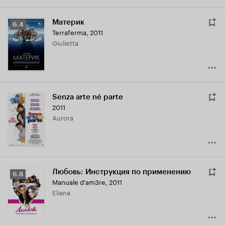
Материк
Рейтинг
6.4
Terraferma
,
2011
Кинопоиска
Giulietta
6.4
Senza arte né parte
2011
Aurora
Любовь: Инструкция по применению
Рейтинг
6.8
Manuale d'am3re
,
2011
Кинопоиска
Eliana
6.8