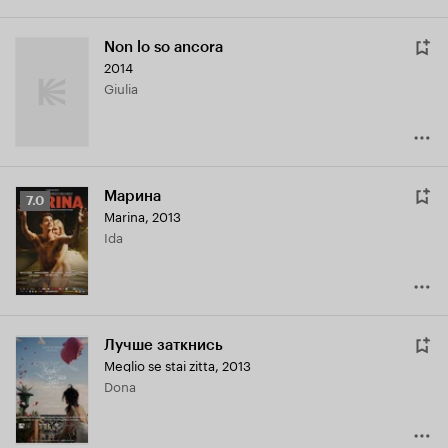
Non lo so ancora
2014
Giulia
Марина
Рейтинг
7.0
Marina
,
2013
Кинопоиска
Ida
7.0
Лучше заткнись
Meglio se stai zitta
,
2013
Dona