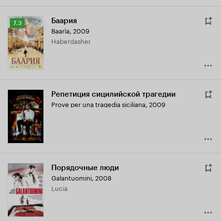
Баария
Рейтинг
7.3
Baarìa
,
2009
Кинопоиска
Haberdasher
7.3
Репетиция сицилийской трагедии
Prove per una tragedia siciliana
,
2009
Порядочные люди
Galantuomini
,
2008
Lucia