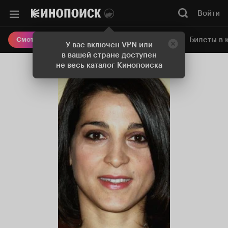
Войти
Онлайн-кинотеатр
Билеты в 
Смотреть кино
У вас включен VPN или
в вашей стране доступен
не весь каталог Кинопоиска