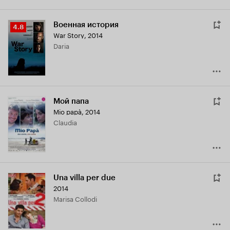
Военная история
Рейтинг
4.8
War Story
,
2014
Кинопоиска
Daria
4.8
Мой папа
Mio papà
,
2014
Claudia
Una villa per due
2014
Marisa Collodi