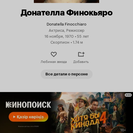
Донателла Финокьяро
Donatella Finocchiaro
Актриса, Режиссер
16 ноября, 1970
•
55 лет
Скорпион
•
1.74 м
Любимая звезда
Добавить
Все детали о персоне