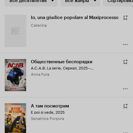
Все десятилетия
Все жанры
Сортировка
Io, una giudice popolare al Maxiprocesso
Caterina
Общественные беспорядки
A.C.A.B. La serie
,
Сериал, 2025–...
Anna Fura
А там посмотрим
E poi si vede
,
2025
Senatrice Purpura