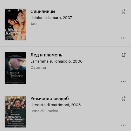
Сицилийцы
Il dolce e l'amaro
,
2007
Ada
Лед и пламень
La fiamma sul ghiaccio
,
2006
Caterina
Режиссер свадеб
Il regista di matrimoni
,
2006
Bona di Gravina