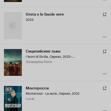
Greta e le favole vere
2023
Сицилийские львы
I leoni di Sicilia
,
Сериал, 2023–...
Giuseppina Florio
Монтеросси
Рейтинг
6.7
Monterossi - La serie
,
Сериал, 2022
Кинопоиска
Lucia
6.7