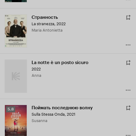
Странность
La stranezza
,
2022
Maria Antonietta
La notte è un posto sicuro
2022
Anna
Поймать последнюю волну
Рейтинг
5.8
Sulla Stessa Onda
,
2021
Кинопоиска
Susanna
5.8