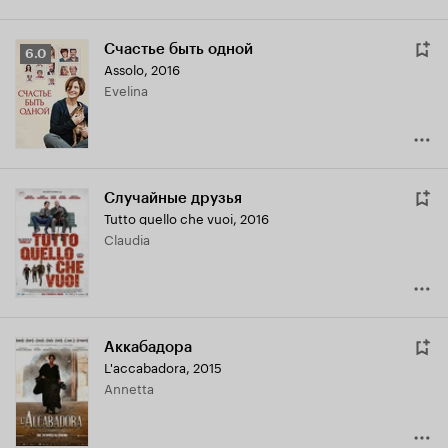
Счастье быть одной
Рейтинг
6.0
Assolo
,
2016
Кинопоиска
Evelina
6.0
Случайные друзья
Tutto quello che vuoi
,
2016
Claudia
Аккабадора
L'accabadora
,
2015
Annetta