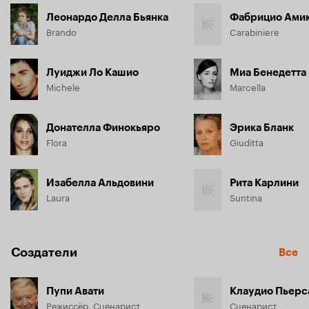
Леонардо Делла Бьянка
Фабрицио Ами
Brando
Carabiniere
Луиджи Ло Кашио
Миа Бенедетта
Michele
Marcella
Донателла Финокьяро
Эрика Бланк
Flora
Giuditta
Изабелла Альдовини
Рита Карлини
Laura
Suntina
Создатели
Все
Пупи Авати
Клаудио Пьерс
Режиссёр, Сценарист
Сценарист