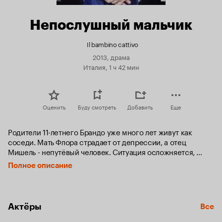
Непослушный мальчик
Il bambino cattivo
2013, драма
Италия, 1 ч 42 мин
Оценить
Буду смотреть
Добавить
Еще
Родители 11-летнего Брандо уже много лет живут как 
соседи. Мать Флора страдает от депрессии, а отец 
Мишель - непутёвый человек. Ситуация осложняется, 
когда Мишель начинает встречаться с Лиллеттой и просит 
Полное описание
Брандо прикрывать его. Однажды, когда Мишель уходит из 
дома, Флора предпринимает попытку самоубийства.
Актёры
Все