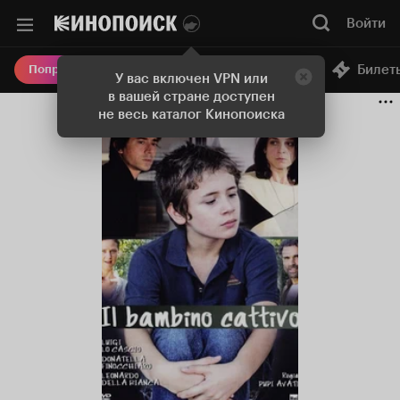
Войти
Онлайн-кинотеатр
Билет
Попробовать Плюс
У вас включен VPN или
в вашей стране доступен
не весь каталог Кинопоиска