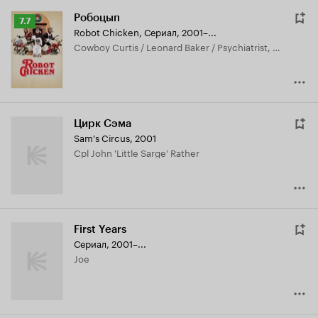
Робоцып
Рейтинг
7.7
Robot Chicken
,
Сериал, 2001–...
Кинопоиска
Cowboy Curtis / Leonard Baker / Psychiatrist, озвучка
7.7
Цирк Сэма
Sam's Circus
,
2001
Cpl John 'Little Sarge' Rather
First Years
Сериал, 2001–...
Joe