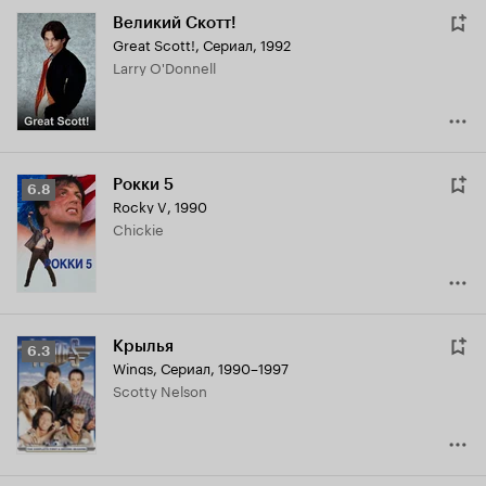
Великий Скотт!
Great Scott!
,
Сериал, 1992
Larry O'Donnell
Рокки 5
Рейтинг
6.8
Rocky V
,
1990
Кинопоиска
Chickie
6.8
Крылья
Рейтинг
6.3
Wings
,
Сериал, 1990–1997
Кинопоиска
Scotty Nelson
6.3