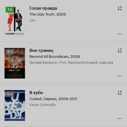
Голая правда
Рейтинг
7.6
The Ugly Truth
,
2009
Кинопоиска
Jim
7.6
Вне границ
Рейтинг
6.1
Beyond All Boundaries
,
2009
Кинопоиска
Donald Sanborn / Pvt. Raymond Howell, озвучка
6.1
В кубе
Рейтинг
5.2
Cubed
,
Сериал, 2009–2011
Кинопоиска
Kevin Connolly
5.2