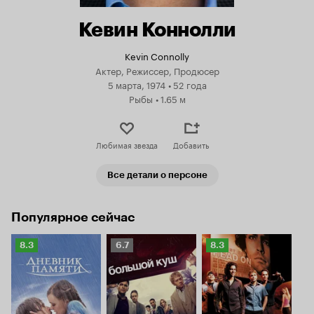
Кевин Коннолли
Kevin Connolly
Актер, Режиссер, Продюсер
5 марта, 1974
•
52 года
Рыбы
•
1.65 м
Любимая звезда
Добавить
Все детали о персоне
Популярное сейчас
Рейтинг
Рейтинг
Рейтинг
8.3
6.7
8.3
Кинопоиска
Кинопоиска
Кинопоиска
8.3
6.7
8.3