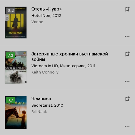
Отель «Нуар»
Рейтинг
6.2
Hotel Noir
,
2012
Кинопоиска
Vance
6.2
Затерянные хроники вьетнамской
Рейтинг
7.2
войны
Кинопоиска
Vietnam in HD
,
Мини-сериал, 2011
7.2
Keith Connolly
Чемпион
Рейтинг
7.7
Secretariat
,
2010
Кинопоиска
Bill Nack
7.7