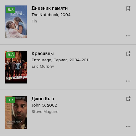
Дневник памяти
Рейтинг
8.3
The Notebook
,
2004
Кинопоиска
Fin
8.3
Красавцы
Рейтинг
8.3
Entourage
,
Сериал, 2004–2011
Кинопоиска
Eric Murphy
8.3
Джон Кью
Рейтинг
7.7
John Q
,
2002
Кинопоиска
Steve Maguire
7.7