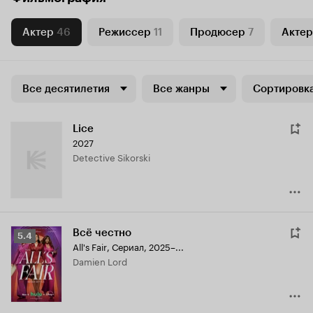
Актер
46
Режиссер
11
Продюсер
7
Актер
Все десятилетия
Все жанры
Сортировка
Lice
2027
Detective Sikorski
Всё честно
Рейтинг
5.4
All's Fair
,
Сериал, 2025–...
Кинопоиска
Damien Lord
5.4