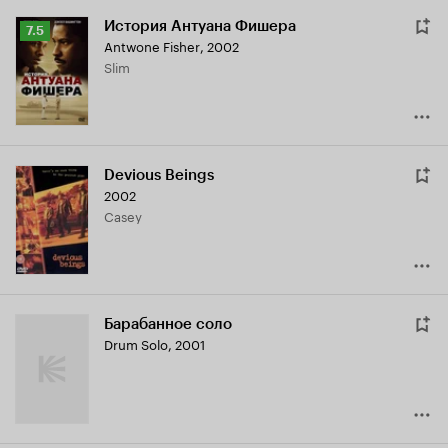
История Антуана Фишера
Рейтинг
7.5
Antwone Fisher
,
2002
Кинопоиска
Slim
7.5
Devious Beings
2002
Casey
Барабанное соло
Drum Solo
,
2001