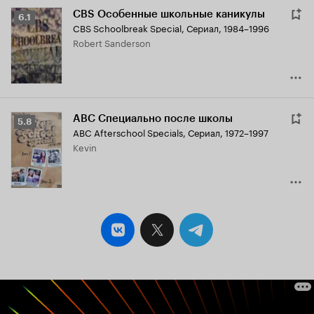
CBS Особенные школьные каникулы
Рейтинг
6.1
CBS Schoolbreak Special
,
Сериал, 1984–1996
Кинопоиска
Robert Sanderson
6.1
ABC Специально после школы
Рейтинг
5.8
ABC Afterschool Specials
,
Сериал, 1972–1997
Кинопоиска
Kevin
5.8