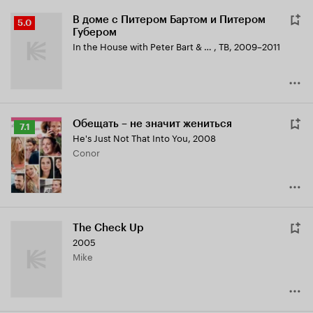
В доме с Питером Бартом и Питером
Рейтинг
5.0
Губером
Кинопоиска
In the House with Peter Bart & Peter Guber
,
ТВ, 2009–2011
5.0
Обещать – не значит жениться
Рейтинг
7.1
He's Just Not That Into You
,
2008
Кинопоиска
Conor
7.1
The Check Up
2005
Mike