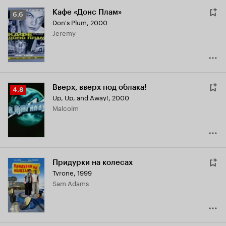
Кафе «Донс Плам»
Рейтинг
6.6
Don's Plum
,
2000
Кинопоиска
Jeremy
6.6
Вверх, вверх под облака!
Рейтинг
4.8
Up, Up, and Away!
,
2000
Кинопоиска
Malcolm
4.8
Придурки на колесах
Tyrone
,
1999
Sam Adams