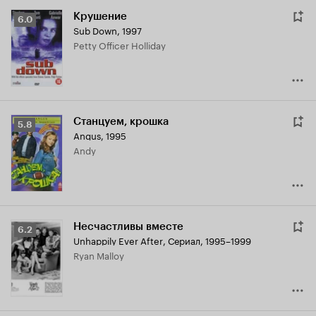
Крушение
Рейтинг
6.0
Sub Down
,
1997
Кинопоиска
Petty Officer Holliday
6.0
Станцуем, крошка
Рейтинг
5.8
Angus
,
1995
Кинопоиска
Andy
5.8
Несчастливы вместе
Рейтинг
6.2
Unhappily Ever After
,
Сериал, 1995–1999
Кинопоиска
Ryan Malloy
6.2