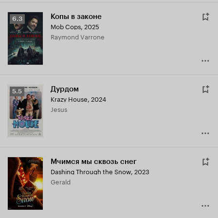
Копы в законе
Рейтинг
6.3
Mob Cops
,
2025
Кинопоиска
Raymond Varrone
6.3
Дурдом
Рейтинг
5.5
Krazy House
,
2024
Кинопоиска
Jesus
5.5
Мчимся мы сквозь снег
Dashing Through the Snow
,
2023
Gerald