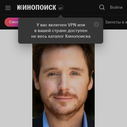
Войти
Онлайн-кинотеатр
Билеты в 
Смотреть кино
У вас включен VPN или
в вашей стране доступен
не весь каталог Кинопоиска