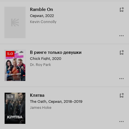
Ramble On
Сериал, 2022
Kevin Connolly
В ринге только девушки
Рейтинг
5.0
Chick Fight
,
2020
Кинопоиска
Dr. Roy Park
5.0
Клятва
Рейтинг
5.9
The Oath
,
Сериал, 2018–2019
Кинопоиска
James Hoke
5.9