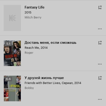
Fantasy Life
2015
Mitch Berry
Достань меня, если сможешь
Рейтинг
5.1
Reach Me
,
2014
Кинопоиска
Roger
5.1
У друзей жизнь лучше
Рейтинг
6.6
Friends with Better Lives
,
Сериал, 2014
Кинопоиска
Bobby
6.6