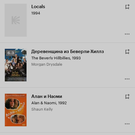
Locals
1994
Деревенщина из Беверли-Хиллз
Рейтинг
6.3
The Beverly Hillbillies
,
1993
Кинопоиска
Morgan Drysdale
6.3
Алан и Наоми
Alan & Naomi
,
1992
Shaun Kelly