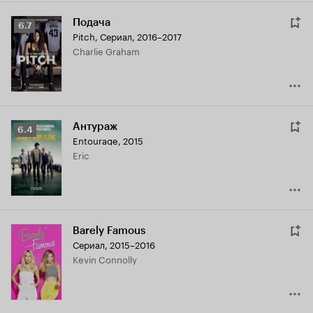
Подача
Рейтинг
6.7
Pitch
,
Сериал, 2016–2017
Кинопоиска
Charlie Graham
6.7
Антураж
Рейтинг
6.4
Entourage
,
2015
Кинопоиска
Eric
6.4
Barely Famous
Сериал, 2015–2016
Kevin Connolly