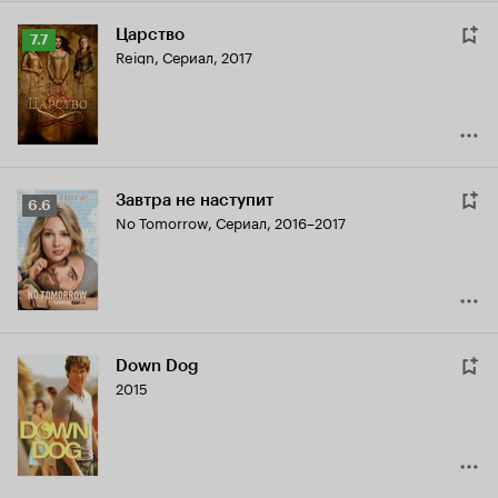
Царство
Рейтинг
7.7
Reign
,
Сериал, 2017
Кинопоиска
7.7
Завтра не наступит
Рейтинг
6.6
No Tomorrow
,
Сериал, 2016–2017
Кинопоиска
6.6
Down Dog
2015