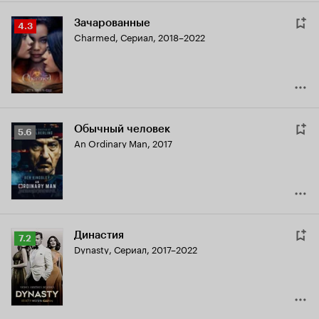
Зачарованные
Рейтинг
4.3
Charmed
,
Сериал, 2018–2022
Кинопоиска
4.3
Обычный человек
Рейтинг
5.6
An Ordinary Man
,
2017
Кинопоиска
5.6
Династия
Рейтинг
7.2
Dynasty
,
Сериал, 2017–2022
Кинопоиска
7.2