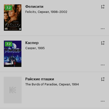
Фелисити
Рейтинг
7.2
Felicity
,
Сериал, 1998–2002
Кинопоиска
7.2
Каспер
Рейтинг
7.2
Casper
,
1995
Кинопоиска
7.2
Райские пташки
The Byrds of Paradise
,
Сериал, 1994