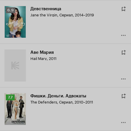
Девственница
Рейтинг
6.9
Jane the Virgin
,
Сериал, 2014–2019
Кинопоиска
6.9
Аве Мария
Hail Mary
,
2011
Фишки. Деньги. Адвокаты
Рейтинг
7.7
The Defenders
,
Сериал, 2010–2011
Кинопоиска
7.7