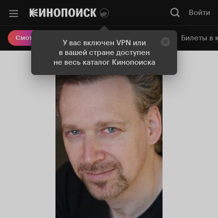
Войти
Онлайн-кинотеатр
Билеты в 
Смотреть кино
У вас включен VPN или
в вашей стране доступен
не весь каталог Кинопоиска