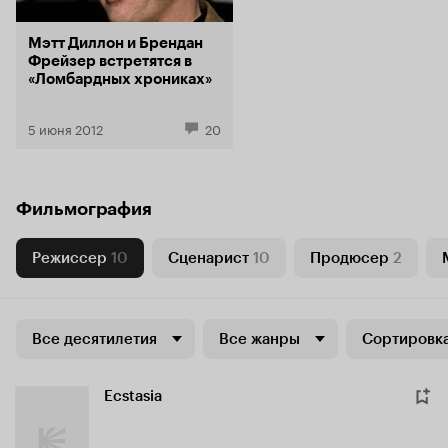
Мэтт Диллон и Брендан
Фрейзер встретятся в
«Ломбардных хрониках»
5 июня 2012
20
Фильмография
Режиссер
10
Сценарист
10
Продюсер
2
Все десятилетия
Все жанры
Сортировка
Ecstasia