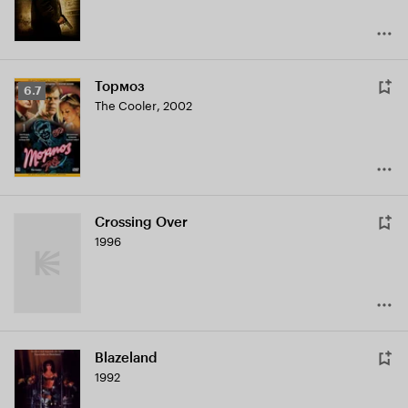
Тормоз
Рейтинг
6.7
The Cooler
,
2002
Кинопоиска
6.7
Crossing Over
1996
Blazeland
1992