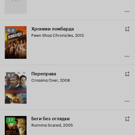
Хроники ломбарда
Рейтинг
6.4
Pawn Shop Chronicles
,
2013
Кинопоиска
6.4
Переправа
Рейтинг
6.7
Crossing Over
,
2008
Кинопоиска
6.7
Беги без оглядки
Рейтинг
7.7
Running Scared
,
2005
Кинопоиска
7.7