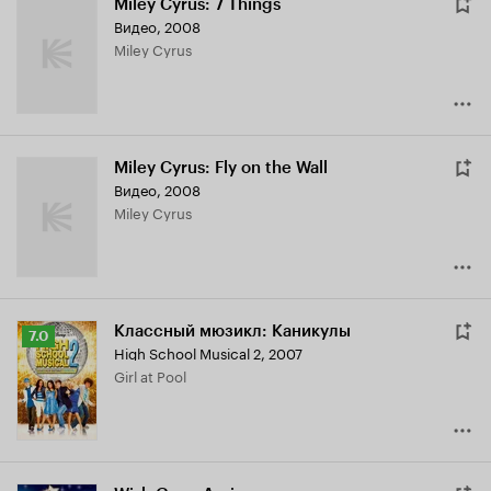
Miley Cyrus: 7 Things
Видео, 2008
Miley Cyrus
Miley Cyrus: Fly on the Wall
Видео, 2008
Miley Cyrus
Классный мюзикл: Каникулы
Рейтинг
7.0
High School Musical 2
,
2007
Кинопоиска
Girl at Pool
7.0