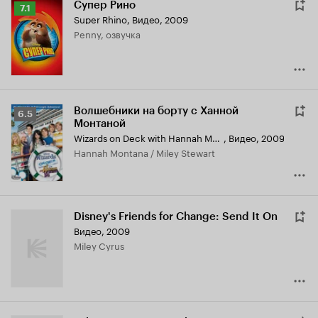
Супер Рино
Рейтинг
7.1
Super Rhino
,
Видео, 2009
Кинопоиска
Penny, озвучка
7.1
Волшебники на борту с Ханной
Рейтинг
6.5
Монтаной
Кинопоиска
Wizards on Deck with Hannah Montana
,
Видео, 2009
6.5
Hannah Montana / Miley Stewart
Disney's Friends for Change: Send It On
Видео, 2009
Miley Cyrus