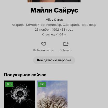
Майли Сайрус
Miley Cyrus
Актриса, Композитор, Режиссер, Сценарист, Продюсер
23 ноября, 1992
•
33 года
Стрелец
•
1.64 м
Любимая звезда
Добавить
Все детали о персоне
Популярное сейчас
Рейтинг
Рейтинг
8.5
8.0
Кинопоиска
Кинопоиска
8.5
8.0