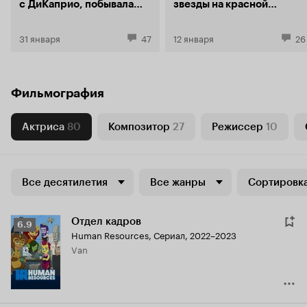
с ДиКаприо, побывала
звезды на красной
на «Золотом глобусе»
дорожке
и хочет на «Оскар».
31 января
47
12 января
26
Как ей это удалось?
Фильмография
Актриса
80
Композитор
27
Режиссер
10
Все десятилетия
Все жанры
Сортировка
Отдел кадров
Рейтинг
6.9
Human Resources
,
Сериал, 2022–2023
Кинопоиска
Van
6.9