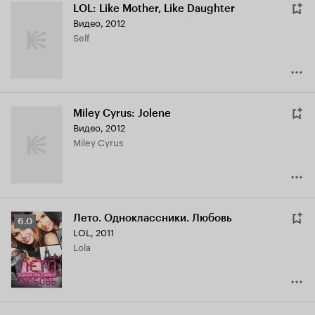
LOL: Like Mother, Like Daughter
Видео, 2012
Self
Miley Cyrus: Jolene
Видео, 2012
Miley Cyrus
Лето. Одноклассники. Любовь
Рейтинг
6.0
LOL
,
2011
Кинопоиска
Lola
6.0