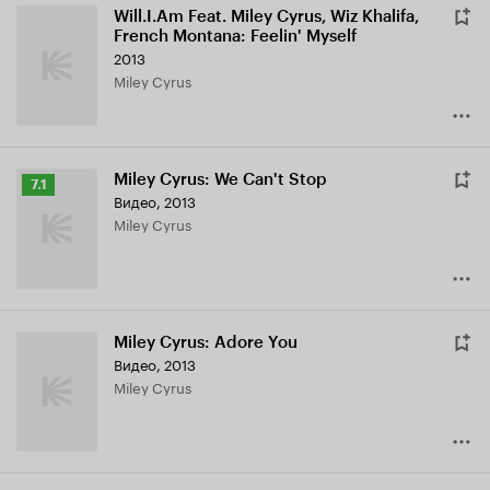
Will.I.Am Feat. Miley Cyrus, Wiz Khalifa,
French Montana: Feelin' Myself
2013
Miley Cyrus
Miley Cyrus: We Can't Stop
Рейтинг
7.1
Видео, 2013
Кинопоиска
Miley Cyrus
7.1
Miley Cyrus: Adore You
Видео, 2013
Miley Cyrus