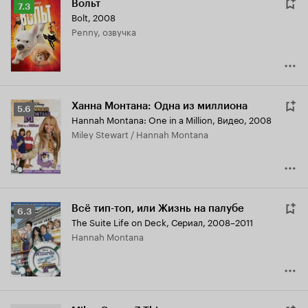
Вольт
Рейтинг
7.3
Bolt
,
2008
Кинопоиска
Penny, озвучка
7.3
Ханна Монтана: Одна из миллиона
Рейтинг
5.6
Hannah Montana: One in a Million
,
Видео, 2008
Кинопоиска
Miley Stewart / Hannah Montana
5.6
Всё тип-топ, или Жизнь на палубе
Рейтинг
6.3
The Suite Life on Deck
,
Сериал, 2008–2011
Кинопоиска
Hannah Montana
6.3