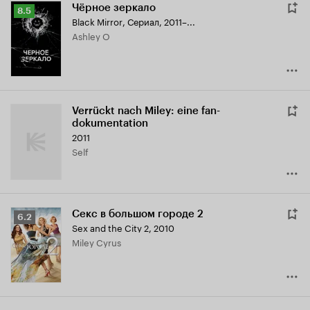
Чёрное зеркало
Рейтинг
8.5
Black Mirror
,
Сериал, 2011–...
Кинопоиска
Ashley O
8.5
Verrückt nach Miley: eine fan-
dokumentation
2011
Self
Секс в большом городе 2
Рейтинг
6.2
Sex and the City 2
,
2010
Кинопоиска
Miley Cyrus
6.2