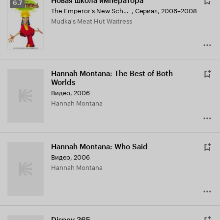
Новая школа императора
Рейтинг
6.7
The Emperor's New School
,
Сериал, 2006–2008
Кинопоиска
Mudka's Meat Hut Waitress
6.7
Hannah Montana: The Best of Both
Worlds
Видео, 2006
Hannah Montana
Hannah Montana: Who Said
Видео, 2006
Hannah Montana