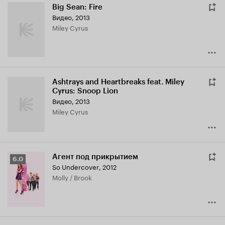
Big Sean: Fire
Видео, 2013
Miley Cyrus
Ashtrays and Heartbreaks feat. Miley
Cyrus: Snoop Lion
Видео, 2013
Miley Cyrus
Агент под прикрытием
Рейтинг
6.0
So Undercover
,
2012
Кинопоиска
Molly / Brook
6.0