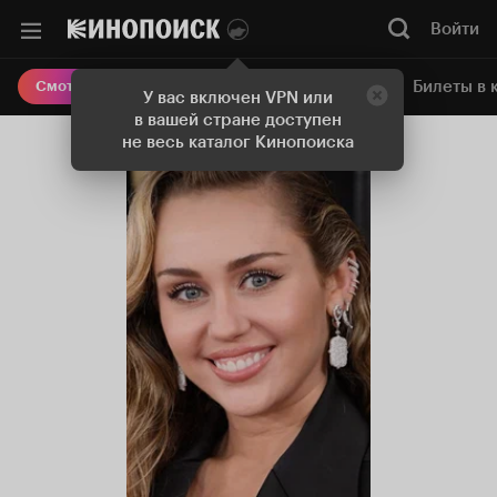
Войти
Онлайн-кинотеатр
Билеты в 
Смотреть кино
У вас включен VPN или
в вашей стране доступен
не весь каталог Кинопоиска