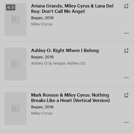
Ariana Grande, Miley Cyrus & Lana Del
Рейтинг
6.3
Rey: Don't Call Me Angel
Кинопоиска
Видео, 2019
6.3
Miley Cyrus
Ashley O: Right Where I Belong
Видео, 2019
Ashley O (в титрах: Ashley O)
Mark Ronson & Miley Cyrus: Nothing
Breaks Like a Heart (Vertical Version)
Видео, 2018
Miley Cyrus