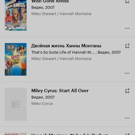
Wish Gone Amiss
Видео, 2007
Miley Stewart / Hannah Montana
Двойная жизнь Ханны Монтаны
Рейтинг
5.3
That's So Suite Life of Hannah Montana
,
Видео, 2007
Кинопоиска
Miley Stewart / Hannah Montana
5.3
Miley Cyrus: Start All Over
Видео, 2007
Miley Cyrus