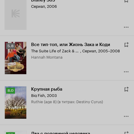
Disney 365
Сериал, 2006
Все тип-топ, или Жизнь Зака и Коди
Рейтинг
5.8
The Suite Life of Zack & Cody
,
Сериал, 2005–2008
Кинопоиска
Hannah Montana
5.8
Крупная рыба
Рейтинг
8.0
Big Fish
,
2003
Кинопоиска
Ruthie (age 8) (в титрах: Destiny Cyrus)
8.0
Два с половиной человека