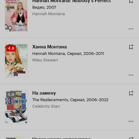
Hannah Montana: Nobody's Perfect
Видео, 2007
Hannah Montana
Ханна Монтана
Рейтинг
4.8
Hannah Montana
,
Сериал, 2006–2011
Кинопоиска
Miley Stewart
4.8
На замену
Рейтинг
5.9
The Replacements
,
Сериал, 2006–2022
Кинопоиска
Celebrity Starr
5.9