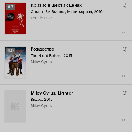
Кризис в шести сценах
Рейтинг
6.7
Crisis in Six Scenes
,
Мини-сериал, 2016
Кинопоиска
Lennie Dale
6.7
Рождество
Рейтинг
6.0
The Night Before
,
2015
Кинопоиска
Miley Cyrus
6.0
Miley Cyrus: Lighter
Видео, 2015
Miley Cyrus