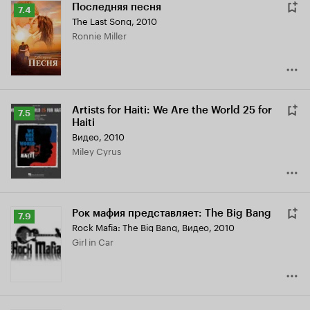
Последняя песня
Рейтинг
7.4
The Last Song
,
2010
Кинопоиска
Ronnie Miller
7.4
Artists for Haiti: We Are the World 25 for
Рейтинг
7.5
Haiti
Кинопоиска
Видео, 2010
7.5
Miley Cyrus
Рок мафия представляет: The Big Bang
Рейтинг
7.9
Rock Mafia: The Big Bang
,
Видео, 2010
Кинопоиска
Girl in Car
7.9