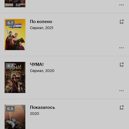
По колено
Рейтинг
6.7
Сериал, 2021
Кинопоиска
6.7
ЧУМА!
Рейтинг
6.7
Сериал, 2020
Кинопоиска
6.7
Показалось
Рейтинг
6.5
2020
Кинопоиска
6.5