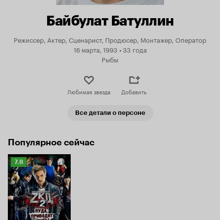
Байбулат Батуллин
Режиссер, Актер, Сценарист, Продюсер, Монтажер, Оператор
16 марта, 1993
•
33 года
Рыбы
Любимая звезда
Добавить
Все детали о персоне
Популярное сейчас
Рейтинг
7.8
Кинопоиска
7.8