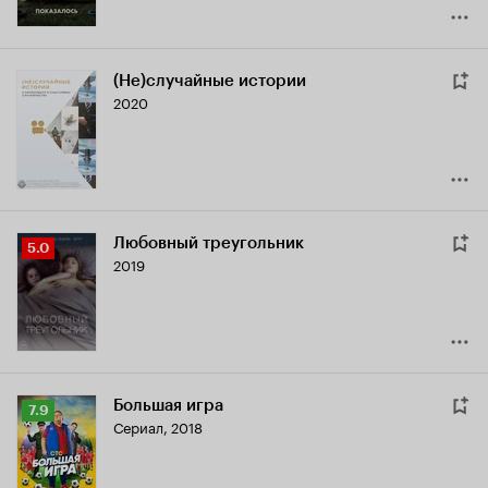
(Не)случайные истории
2020
Любовный треугольник
Рейтинг
5.0
2019
Кинопоиска
5.0
Большая игра
Рейтинг
7.9
Сериал, 2018
Кинопоиска
7.9