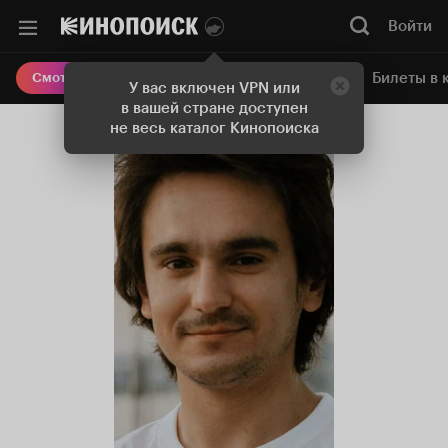
Войти
Онлайн-кинотеатр
Билеты в 
Смотреть кино
У вас включен VPN или
в вашей стране доступен
не весь каталог Кинопоиска