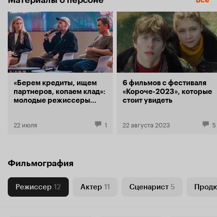
Материалы о персоне
Все
«Берем кредиты, ищем
6 фильмов с фестиваля
партнеров, копаем клад»:
«Короче-2023», которые
молодые режиссеры
стоит увидеть
и основатель Bosfor
Pictures рассуждают
22 июля
1
22 августа 2023
5
о современном
российском кино
Фильмография
Режиссер
12
Актер
11
Сценарист
5
Прод