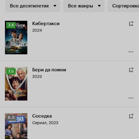
Все десятилетия
Все жанры
Сортировка
Кибертакси
Рейтинг
7.4
2024
Кинопоиска
7.4
Бери да помни
Рейтинг
7.5
2023
Кинопоиска
7.5
Соседка
Рейтинг
6.3
Сериал, 2023
Кинопоиска
6.3