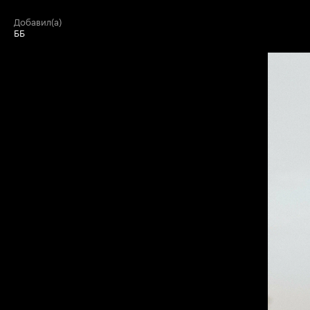
добавил(а)
ББ