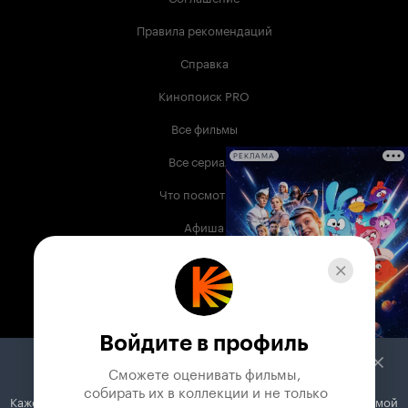
Правила рекомендаций
Справка
Кинопоиск PRO
Все фильмы
Все сериалы
РЕКЛАМА
Что посмотреть
Афиша
Музыка
Телепрограмма
Книги
Войдите в профиль
Служба поддержки
Сможете оценивать фильмы,

 собирать их в коллекции и не только
Кажется, вы используете блокировщик рекламы. Вместе с рекламой