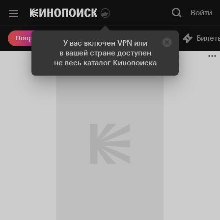
Войти
Онлайн-кинотеатр
Билет
Попробовать Плюс
У вас включен VPN или
в вашей стране доступен
не весь каталог Кинопоиска