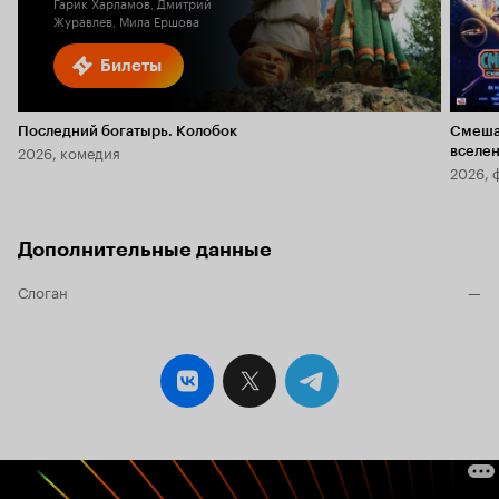
Гарик Харламов, Дмитрий
Журавлев, Мила Ершова
Билеты
Последний богатырь. Колобок
Смеша
2026, комедия
вселе
2026, 
Дополнительные данные
Слоган
—