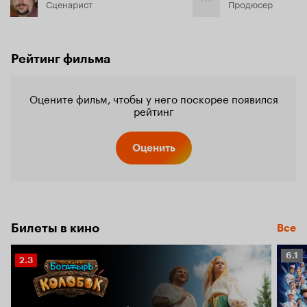
Сценарист
Продюсер
Рейтинг фильма
Оцените фильм, чтобы у него поскорее появился
рейтинг
Оценить
Билеты в кино
Все
Рейт
6.1
Рейтинг
2.3
Кино
Кинопоиска
6.1
2.3