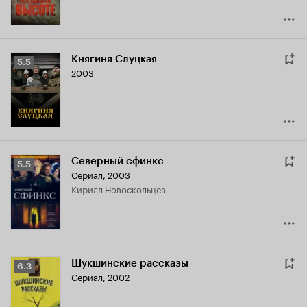
Княгиня Слуцкая
Рейтинг
5.5
2003
Кинопоиска
5.5
Северный сфинкс
Рейтинг
5.5
Сериал, 2003
Кинопоиска
Кирилл Новоскольцев
5.5
Шукшинские рассказы
Рейтинг
6.3
Сериал, 2002
Кинопоиска
6.3