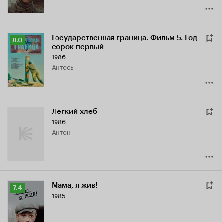
Государственная граница. Фильм 5. Год
Рейтинг
8.0
сорок первый
Кинопоиска
1986
8.0
Антось
Легкий хлеб
1986
Антон
Мама, я жив!
Рейтинг
7.4
1985
Кинопоиска
7.4