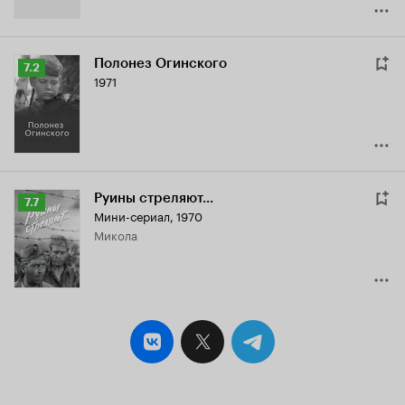
Полонез Огинского
Рейтинг
7.2
1971
Кинопоиска
7.2
Руины стреляют...
Рейтинг
7.7
Мини-сериал, 1970
Кинопоиска
Микола
7.7