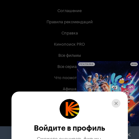
Соглашение
Правила рекомендаций
Справка
Кинопоиск PRO
Все фильмы
Все сериалы
РЕКЛАМА
Что посмотреть
Афиша
Музыка
Телепрограмма
Книги
Войдите в профиль
Служба поддержки
Сможете оценивать фильмы,
