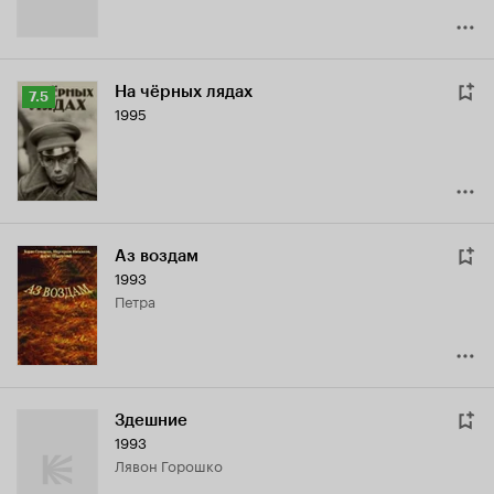
На чёрных лядах
Рейтинг
7.5
1995
Кинопоиска
7.5
Аз воздам
1993
Петра
Здешние
1993
Лявон Горошко