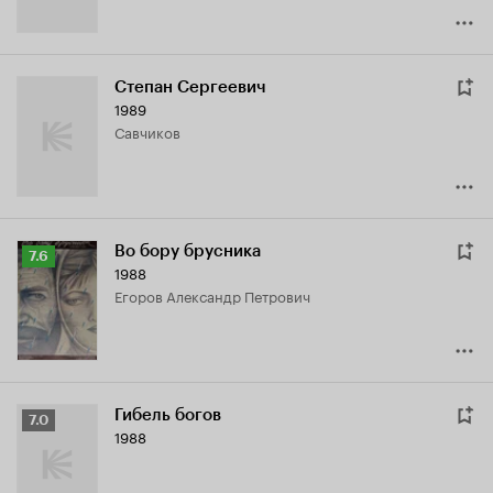
Степан Сергеевич
1989
Савчиков
Во бору брусника
Рейтинг
7.6
1988
Кинопоиска
Егоров Александр Петрович
7.6
Гибель богов
Рейтинг
7.0
1988
Кинопоиска
7.0