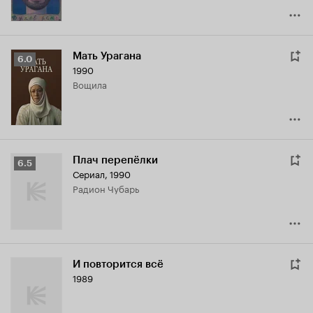
Мать Урагана
Рейтинг
6.0
1990
Кинопоиска
Вощила
6.0
Плач перепёлки
Рейтинг
6.5
Сериал, 1990
Кинопоиска
Радион Чубарь
6.5
И повторится всё
1989