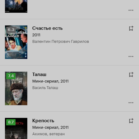
Счастье есть
Рейтинг
6.3
2011
Кинопоиска
Валентин Петрович Гаврилов
6.3
Талаш
Рейтинг
7.4
Мини-сериал, 2011
Кинопоиска
Василь Талаш
7.4
Крепость
Рейтинг
8.7
Мини-сериал, 2011
Кинопоиска
Акимов, ветеран
8.7