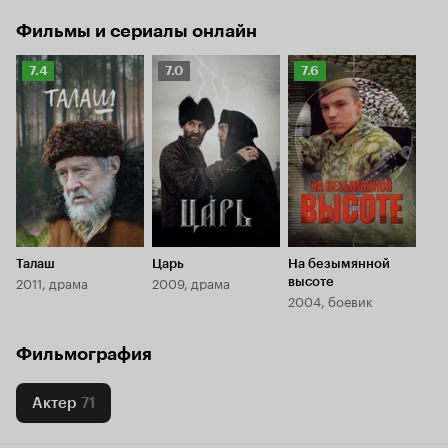
Фильмы и сериалы онлайн
Рейтинг
Рейтинг
Рейтинг
7.4
7.0
7.6
Кинопоиска
Кинопоиска
Кинопоиска
7.4
7.0
7.6
Талаш
Царь
На безымянной
2011, драма
2009, драма
высоте
2004, боевик
Фильмография
Актер
71