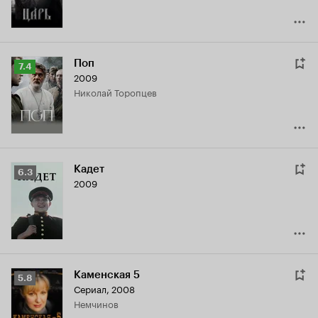
Поп
Рейтинг
7.4
2009
Кинопоиска
Николай Торопцев
7.4
Кадет
Рейтинг
6.3
2009
Кинопоиска
6.3
Каменская 5
Рейтинг
5.8
Сериал, 2008
Кинопоиска
Немчинов
5.8