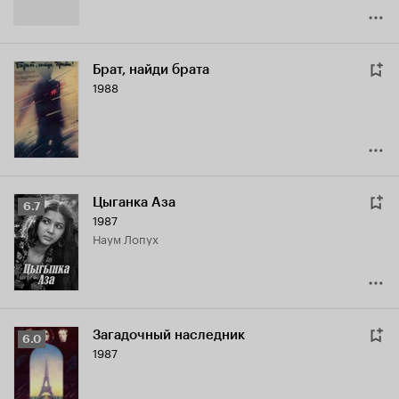
Брат, найди брата
1988
Цыганка Аза
Рейтинг
6.7
1987
Кинопоиска
Наум Лопух
6.7
Загадочный наследник
Рейтинг
6.0
1987
Кинопоиска
6.0