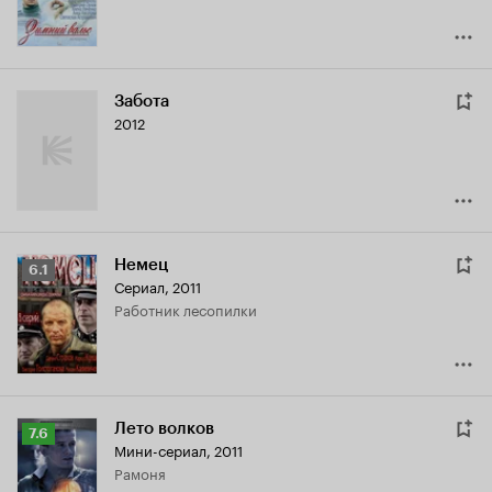
Забота
2012
Немец
Рейтинг
6.1
Сериал, 2011
Кинопоиска
работник лесопилки
6.1
Лето волков
Рейтинг
7.6
Мини-сериал, 2011
Кинопоиска
Рамоня
7.6