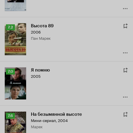
Высота 89
Рейтинг
7.2
2006
Кинопоиска
пан Марек
7.2
Я помню
Рейтинг
7.0
2005
Кинопоиска
7.0
На безымянной высоте
Рейтинг
7.6
Мини-сериал, 2004
Кинопоиска
Марек
7.6