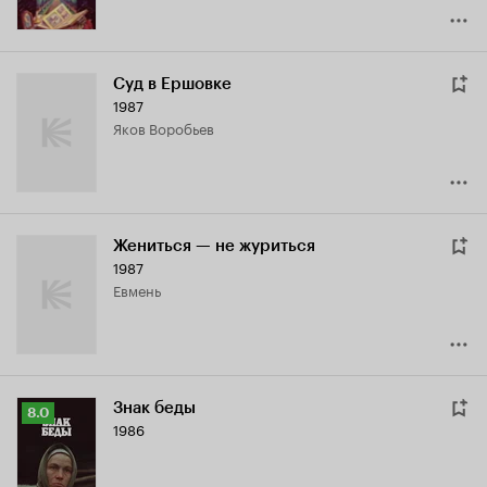
Суд в Ершовке
1987
Яков Воробьев
Жениться — не журиться
1987
Евмень
Знак беды
Рейтинг
8.0
1986
Кинопоиска
8.0