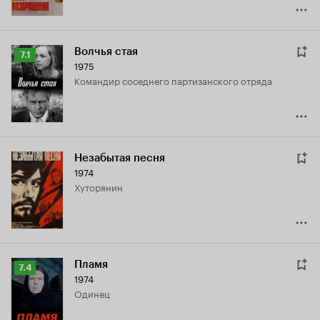
Волчья стая
Рейтинг
7.1
1975
Кинопоиска
командир соседнего партизанского отряда
7.1
Незабытая песня
1974
хуторянин
Пламя
Рейтинг
7.4
1974
Кинопоиска
Одинец
7.4