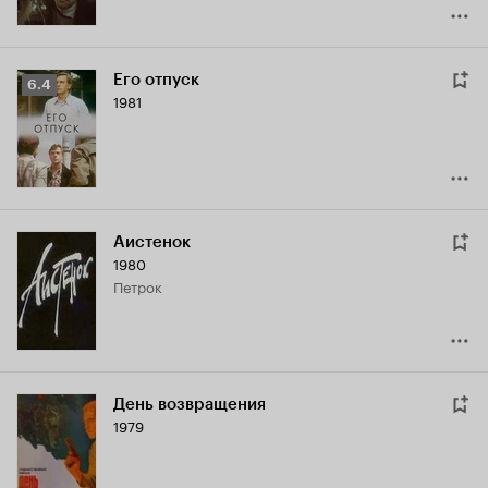
Его отпуск
Рейтинг
6.4
1981
Кинопоиска
6.4
Аистенок
1980
Петрок
День возвращения
1979