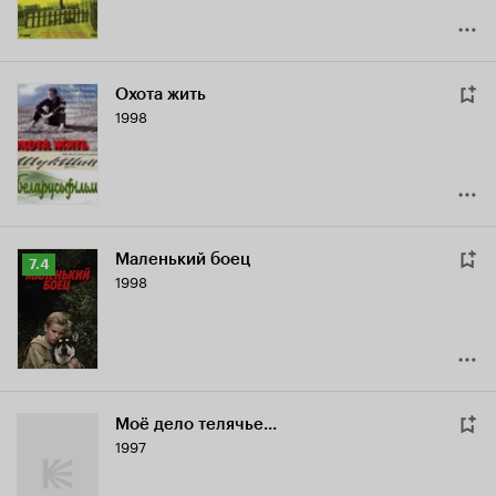
Охота жить
1998
Маленький боец
Рейтинг
7.4
1998
Кинопоиска
7.4
Моё дело телячье...
1997