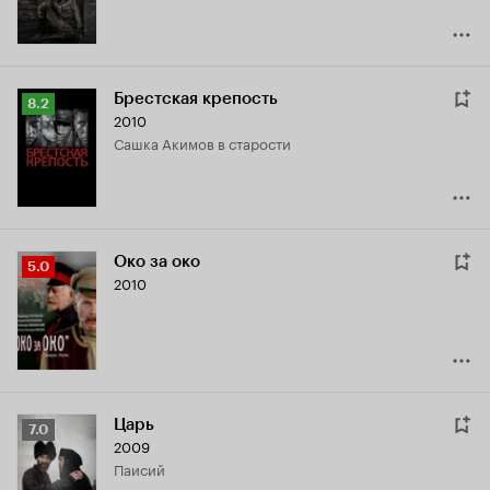
Брестская крепость
Рейтинг
8.2
2010
Кинопоиска
Сашка Акимов в старости
8.2
Око за око
Рейтинг
5.0
2010
Кинопоиска
5.0
Царь
Рейтинг
7.0
2009
Кинопоиска
Паисий
7.0