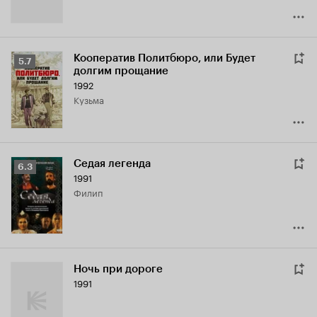
Кооператив Политбюро, или Будет
Рейтинг
5.7
долгим прощание
Кинопоиска
1992
5.7
Кузьма
Седая легенда
Рейтинг
6.3
1991
Кинопоиска
Филип
6.3
Ночь при дороге
1991