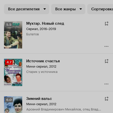
Все десятилетия
Все жанры
Сортировка
Мухтар. Новый след
Рейтинг
5.5
Сериал, 2016–2019
Кинопоиска
Булатов
5.5
Источник счастья
Рейтинг
4.7
Мини-сериал, 2012
Кинопоиска
старик у источника
4.7
Зимний вальс
Рейтинг
6.0
Мини-сериал, 2012
Кинопоиска
Арсений Владимирович Михайлов, отец Владимира
6.0