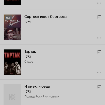
Сергеев ищет Сергеева
Рейтинг
6.1
1974
Кинопоиска
6.1
Тартак
1973
Сухов
И смех, и беда
1973
полицейский чиновник