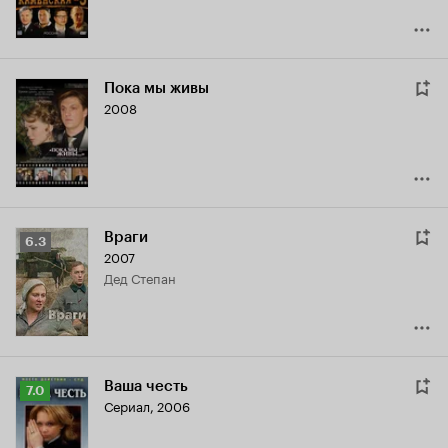
Пока мы живы
2008
Враги
Рейтинг
6.3
2007
Кинопоиска
дед Степан
6.3
Ваша честь
Рейтинг
7.0
Сериал, 2006
Кинопоиска
7.0