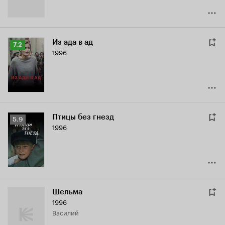
Из ада в ад
Рейтинг
7.2
1996
Кинопоиска
7.2
Птицы без гнезд
Рейтинг
5.9
1996
Кинопоиска
5.9
Шельма
1996
Василий