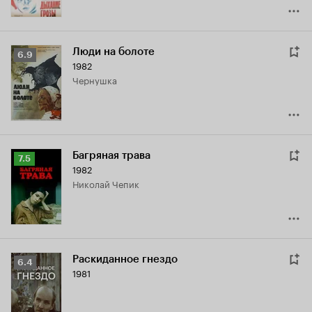
Люди на болоте
Рейтинг
6.9
1982
Кинопоиска
Чернушка
6.9
Багряная трава
Рейтинг
7.5
1982
Кинопоиска
Николай Чепик
7.5
Раскиданное гнездо
Рейтинг
6.4
1981
Кинопоиска
6.4