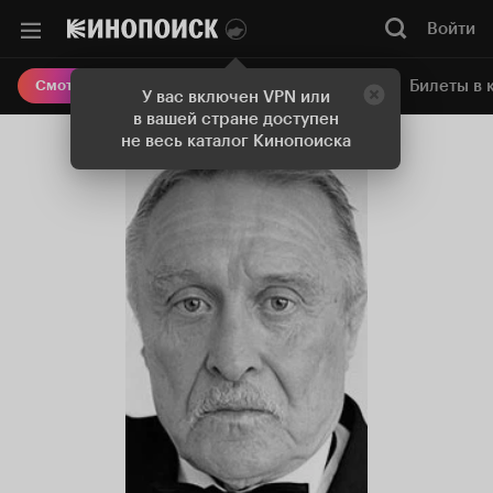
Войти
Онлайн-кинотеатр
Билеты в 
Смотреть кино
У вас включен VPN или
в вашей стране доступен
не весь каталог Кинопоиска