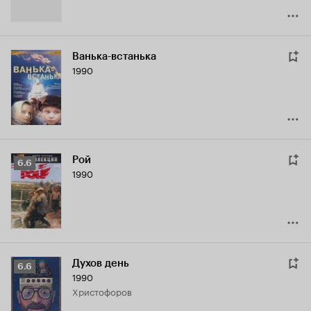
Ванька-встанька
1990
Рой
Рейтинг
6.6
1990
Кинопоиска
6.6
Духов день
Рейтинг
6.6
1990
Кинопоиска
Христофоров
6.6