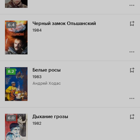
Черный замок Ольшанский
Рейтинг
6.4
1984
Кинопоиска
6.4
Белые росы
Рейтинг
8.2
1983
Кинопоиска
Андрей Ходас
8.2
Дыхание грозы
Рейтинг
6.0
1982
Кинопоиска
6.0