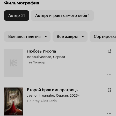
Фильмография
Актер
31
Актер: играет самого себя
1
Все десятилетия
Все жанры
Сортировка
Любовь И-сопа
Iseopui yeonae
,
Сериал
Tae Yi-seop
Второй брак императрицы
Jaehon hwanghu
,
Сериал, 2026–...
Heinrey Alles Lazlo