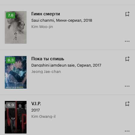
Гимн смерти
Рейтинг
7.8
Saui chanmi
,
Мини-сериал, 2018
Кинопоиска
Kim Woo-jin
7.8
Пока ты спишь
Рейтинг
8.3
Dangshini jamdeun saie
,
Сериал, 2017
Кинопоиска
Jeong Jae-chan
8.3
V.I.P.
Рейтинг
6.9
2017
Кинопоиска
Kim Gwang-il
6.9