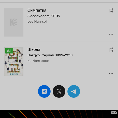
Симпатия
Sidaegyogam
,
2005
Lee Han-sol
Школа
Рейтинг
8.1
Hakgyo
,
Сериал, 1999–2013
Кинопоиска
Ko Nam-soon
8.1