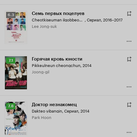
Семь первых поцелуев
Рейтинг
6.3
Cheotkiseuman ilgobbeonjjae
,
Сериал, 2016–2017
Кинопоиска
Lee Jong-suk
6.3
Горячая кровь юности
Рейтинг
7.1
Pikkeulneun cheongchun
,
2014
Кинопоиска
Joong-gil
7.1
Доктор незнакомец
Рейтинг
7.8
Dakteo yibangin
,
Сериал, 2014
Кинопоиска
Park Hoon
7.8