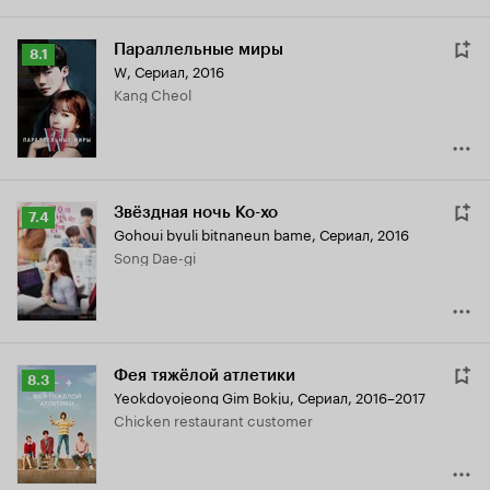
Параллельные миры
Рейтинг
8.1
W
,
Сериал, 2016
Кинопоиска
Kang Cheol
8.1
Звёздная ночь Ко-хо
Рейтинг
7.4
Gohoui byuli bitnaneun bame
,
Сериал, 2016
Кинопоиска
Song Dae-gi
7.4
Фея тяжёлой атлетики
Рейтинг
8.3
Yeokdoyojeong Gim Bokju
,
Сериал, 2016–2017
Кинопоиска
Chicken restaurant customer
8.3