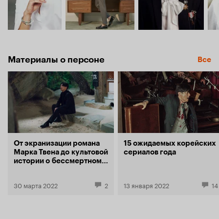
Материалы о персоне
Все
От экранизации романа
15 ожидаемых корейских
Марка Твена до культовой
сериалов года
истории о бессмертном
демоне: 10 корейских
сериалов на Кинопоиске
30 марта 2022
2
13 января 2022
14