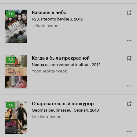
Взвейся в небо
Рейтинг
7.0
R2B: riteontu beyiseu
,
2012
Кинопоиска
Ji Seok-hyeon
7.0
Когда я была прекрасной
Рейтинг
7.3
Naega gajeng yeppeotteulttae
,
2012
Кинопоиска
Yoon Jeong-hyeok
7.3
Очаровательный прокурор
Рейтинг
7.6
Geomsa peurinseseu
,
Сериал, 2010
Кинопоиска
Lee Woo-hyeon
7.6