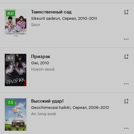
Таинственный сад
Рейтинг
8.0
Sikeurit gadeun
,
Сериал, 2010–2011
Кинопоиска
Ssun
8.0
Призрак
Рейтинг
6.1
Gwi
,
2010
Кинопоиска
Hyeon-wook
6.1
Высокий удар!
Рейтинг
7.5
Geochimeopsi haikik!
,
Сериал, 2006–2012
Кинопоиска
An Jong-sook
7.5