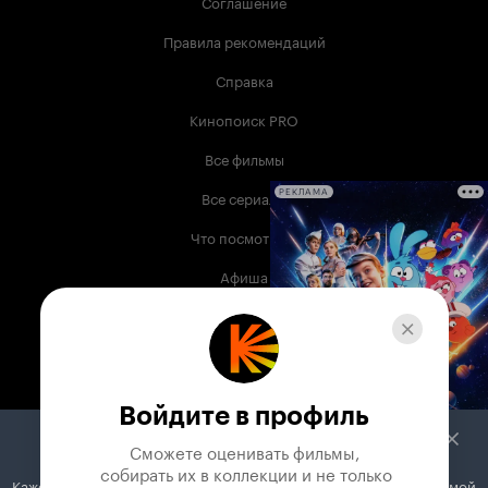
Соглашение
Правила рекомендаций
Справка
Кинопоиск PRO
Все фильмы
Все сериалы
РЕКЛАМА
Что посмотреть
Афиша
Музыка
Телепрограмма
Книги
Войдите в профиль
Служба поддержки
Сможете оценивать фильмы,

 собирать их в коллекции и не только
Кажется, вы используете блокировщик рекламы. Вместе с рекламой