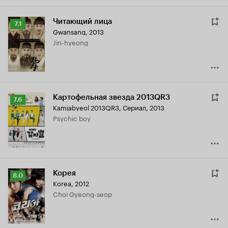
Читающий лица
Рейтинг
7.1
Gwansang
,
2013
Кинопоиска
Jin-hyeong
7.1
Картофельная звезда 2013QR3
Рейтинг
7.6
Kamjabyeol 2013QR3
,
Сериал, 2013
Кинопоиска
Psychic boy
7.6
Корея
Рейтинг
8.0
Korea
,
2012
Кинопоиска
Choi Gyeong-seop
8.0