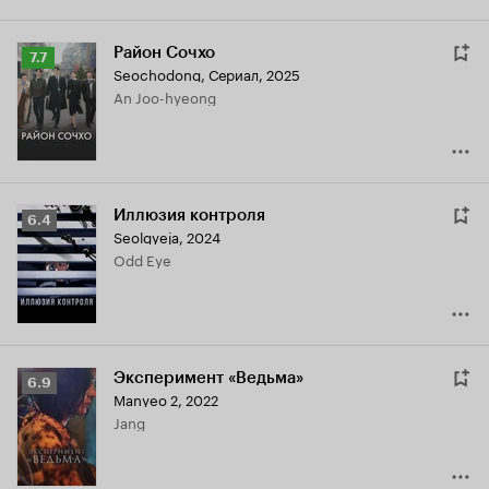
Район Сочхо
Рейтинг
7.7
Seochodong
,
Сериал, 2025
Кинопоиска
An Joo-hyeong
7.7
Иллюзия контроля
Рейтинг
6.4
Seolgyeja
,
2024
Кинопоиска
Odd Eye
6.4
Эксперимент «Ведьма»
Рейтинг
6.9
Manyeo 2
,
2022
Кинопоиска
Jang
6.9