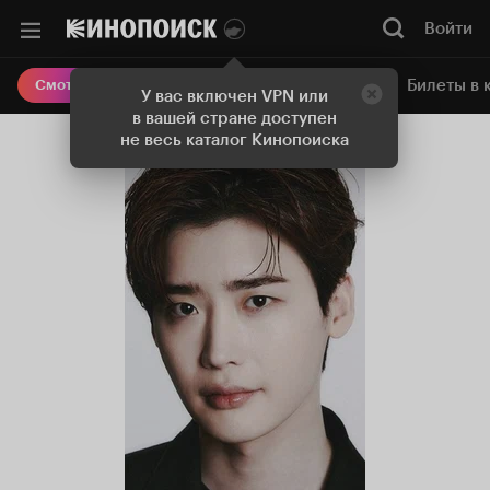
Войти
Онлайн-кинотеатр
Билеты в 
Смотреть кино
У вас включен VPN или
в вашей стране доступен
не весь каталог Кинопоиска