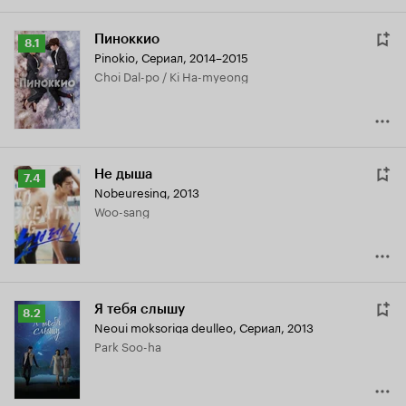
Пиноккио
Рейтинг
8.1
Pinokio
,
Сериал, 2014–2015
Кинопоиска
Choi Dal-po / Ki Ha-myeong
8.1
Не дыша
Рейтинг
7.4
Nobeuresing
,
2013
Кинопоиска
Woo-sang
7.4
Я тебя слышу
Рейтинг
8.2
Neoui moksoriga deulleo
,
Сериал, 2013
Кинопоиска
Park Soo-ha
8.2