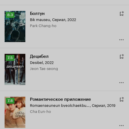
Болтун
Рейтинг
8.3
Bik mauseu
,
Сериал, 2022
Кинопоиска
Park Chang-ho
8.3
Децибел
Рейтинг
7.5
Desibel
,
2022
Кинопоиска
Jeon Tae-seong
7.5
Романтическое приложение
Рейтинг
7.8
Romaenseuneun byeolchaekburok
,
Сериал, 2019
Кинопоиска
Cha Eun-ho
7.8