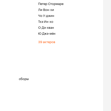
Петер Стормаре
Ли Вон-хи
Чо У-джин
Тхэ Ин-хо
О Дэ-хван
Ю Джэ-мён
39 актеров
сборы