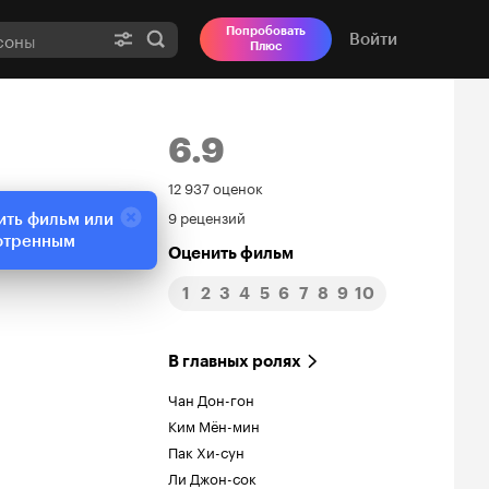
Попробовать
Войти
Плюс
6.9
Рейтинг
12 937 оценок
9 рецензий
ить фильм или
Кинопоиска
отренным
Оценить фильм
6.9
1
2
3
4
5
6
7
8
9
10
В главных ролях
Чан Дон-гон
Ким Мён-мин
Пак Хи-сун
Ли Джон-сок