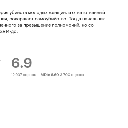
ерия убийств молодых женщин, и ответственный
ния, совершает самоубийство. Тогда начальник
ненного за превышение полномочий, но со
хэ И-до.
6.9
Рейтинг
12 937 оценок
3 700 оценок
IMDb
:
6.60
Кинопоиска
6.9