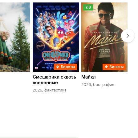
Рейтинг
Ре
7.8
6.
Кинопоиска
Ки
7.8
6.
Билеты
Билеты
Смешарики сквозь
Майкл
Зл
вселенные
мер
2026, биография
2026, фантастика
202