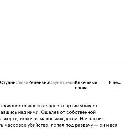
Студии
Связи
Рецензии
Саундтреки
Ключевые
Еще...
слова
высокопоставленных членов партии убивает
вавшись над ними. Ошалев от собственной
з жертв, включая маленьких детей. Начальник
ь массовое убийство, попал под раздачу — он и вся