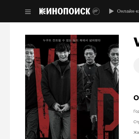
Онлайн-к
V
О
Го
Ст
Жа