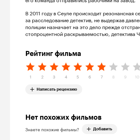
В 2011 году в Сеуле происходит резонансная с
за расследование детектив, не выдержав давле
полиции назначает на это дело прежде отстра
стопроцентной раскрываемостью, детектива Ч
Рейтинг фильма
1
2
3
4
5
6
7
8
9
10
Написать рецензию
Нет похожих фильмов
Знаете похожие фильмы?
Добавить