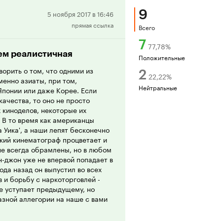
9
Положительная
5 ноября 2017 в 16:46
прямая ссылка
рецензия
Всего
7
77,78
%
сем реалистичная
Положительные
ворить о том, что одними из
2
22,22
%
енно азиаты, при том,
Нейтральные
Японии или даже Корее. Если
качества, то оно не просто
 киноделов, некоторые их
 В то время как американцы
 Уика', а наши лепят бесконечно
кий кинематограф процветает и
не всегда обрамлены, но в любом
н-джон уже не впервой попадает в
ода назад он выпустил во всех
 и борьбу с наркоторговлей -
не уступает предыдущему, но
азной аллегории на наше с вами