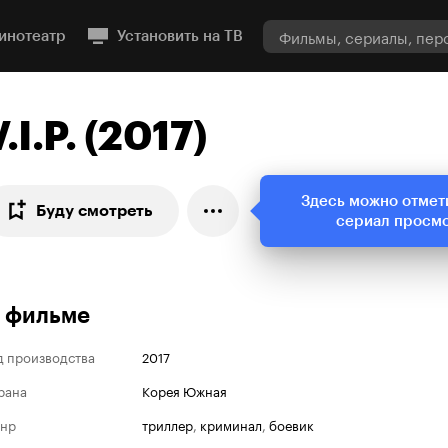
инотеатр
Установить на ТВ
.I.P. (2017)
Здесь можно отмет
Буду смотреть
сериал просм
 фильме
д производства
2017
рана
Корея Южная
нр
триллер
,
криминал
,
боевик