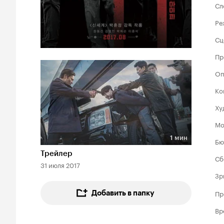
Сл
Ре
Сц
Пр
Оп
Ко
Ху
Мо
1 мин
Бю
Длительность 1 мин
Трейлер
Сб
31 июля 2017
Зр
Пр
Добавить в папку
Вр