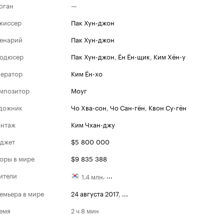
оган
—
жиссер
Пак Хун-джон
енарий
Пак Хун-джон
одюсер
Пак Хун-джон
,
Ён Ён-щик
,
Ким Хён-у
ератор
Ким Ён-хо
мпозитор
Моуг
дожник
Чо Хва-сон
,
Чо Сан-гён
,
Квон Су-гён
нтаж
Ким Чхан-джу
джет
$5 800 000
оры в мире
$9 835 388
ители
,
...
1.4 млн
емьера в мире
24 августа 2017
,
...
емя
2 ч 8 мин