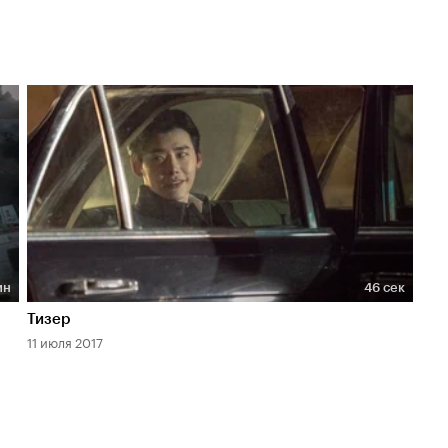
ин
46 сек
Длительность 46 сек
Тизер
11 июля 2017