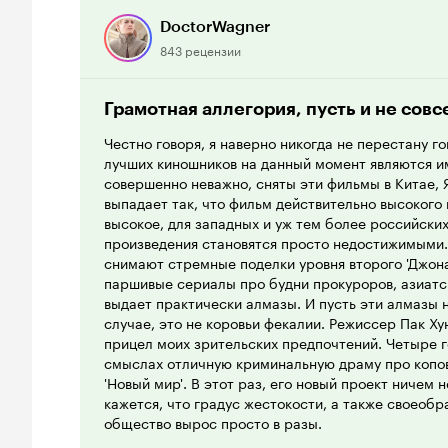
DoctorWagner
843 рецензии
Грамотная аллегория, пусть и не сов
Честно говоря, я наверно никогда не перестану го
лучших киношников на данный момент являются им
совершенно неважно, сняты эти фильмы в Китае, 
выпадает так, что фильм действительно высокого 
высокое, для западных и уж тем более российских
произведения становятся просто недостижимыми.
снимают стремные поделки уровня второго 'Джона
паршивые сериалы про будни прокуроров, азиатс
выдает практически алмазы. И пусть эти алмазы 
случае, это не коровьи фекалии. Режиссер Пак Ху
прицел моих зрительских предпочтений. Четыре г
смыслах отличную криминальную драму про копов
'Новый мир'. В этот раз, его новый проект ничем 
кажется, что градус жестокости, а также своеобр
общество вырос просто в разы.