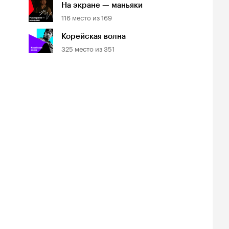
На экране — маньяки
116
место из
169
Корейская волна
325
место из
351