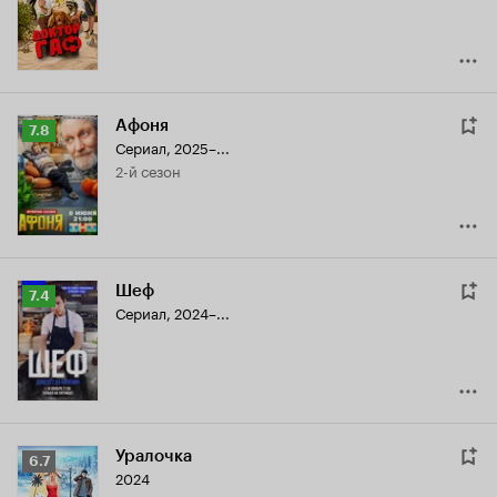
8.0
Афоня
Рейтинг
7.8
Сериал, 2025–...
Кинопоиска
2-й сезон
7.8
Шеф
Рейтинг
7.4
Сериал, 2024–...
Кинопоиска
7.4
Уралочка
Рейтинг
6.7
2024
Кинопоиска