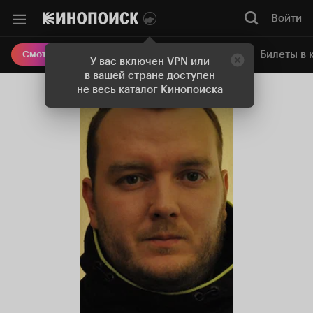
Войти
Онлайн-кинотеатр
Билеты в 
Смотреть кино
У вас включен VPN или
в вашей стране доступен
не весь каталог Кинопоиска