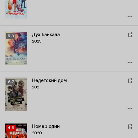
6.7
Дух Байкала
Рейтинг
5.8
2023
Кинопоиска
5.8
Недетский дом
Рейтинг
6.7
2021
Кинопоиска
6.7
Номер один
Рейтинг
4.9
2020
Кинопоиска