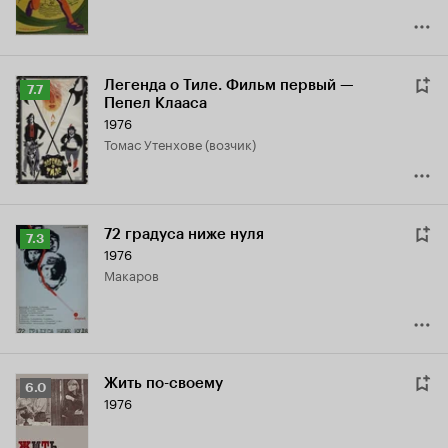
Легенда о Тиле. Фильм первый —
Рейтинг
7.7
Пепел Клааса
Кинопоиска
1976
7.7
Томас Утенхове (возчик)
72 градуса ниже нуля
Рейтинг
7.3
1976
Кинопоиска
Макаров
7.3
Жить по-своему
Рейтинг
6.0
1976
Кинопоиска
6.0