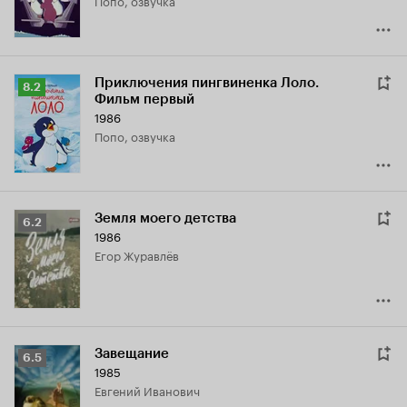
Попо, озвучка
Приключения пингвиненка Лоло.
Рейтинг
8.2
Фильм первый
Кинопоиска
1986
8.2
Попо, озвучка
Земля моего детства
Рейтинг
6.2
1986
Кинопоиска
Егор Журавлёв
6.2
Завещание
Рейтинг
6.5
1985
Кинопоиска
Евгений Иванович
6.5