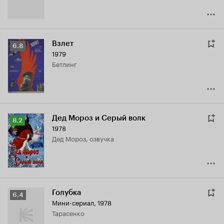
Взлет
Рейтинг
6.8
1979
Кинопоиска
Бетлинг
6.8
Дед Мороз и Серый волк
Рейтинг
8.2
1978
Кинопоиска
Дед Мороз, озвучка
8.2
Голубка
Рейтинг
6.4
Мини-сериал, 1978
Кинопоиска
Тарасенко
6.4