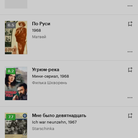
По Руси
Рейтинг
6.5
1968
Кинопоиска
Матвей
6.5
Угрюм-река
Рейтинг
8.2
Мини-сериал, 1968
Кинопоиска
Филька Шкворень
8.2
Мне было девятнадцать
Рейтинг
7.7
Ich war neunzehn
,
1967
Кинопоиска
Starschinka
7.7