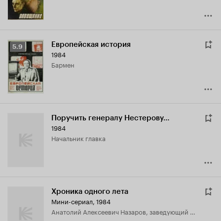
Европейская история
Рейтинг
5.9
1984
Кинопоиска
бармен
5.9
Поручить генералу Нестерову…
1984
начальник главка
Хроника одного лета
Мини-сериал, 1984
Анатолий Алексеевич Назаров, заведующий магазина 'Хозтовары'