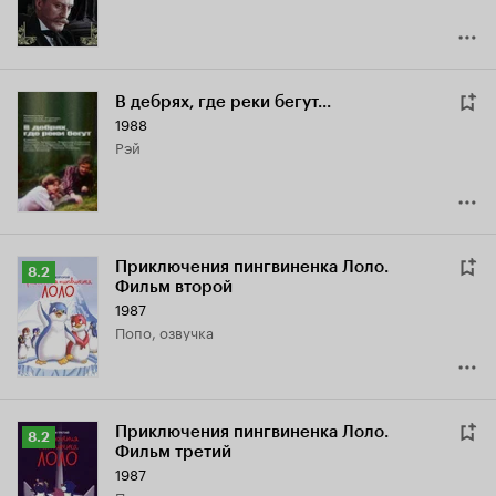
В дебрях, где реки бегут...
1988
Рэй
Приключения пингвиненка Лоло.
Рейтинг
8.2
Фильм второй
Кинопоиска
1987
8.2
Попо, озвучка
Приключения пингвиненка Лоло.
Рейтинг
8.2
Фильм третий
Кинопоиска
1987
8.2