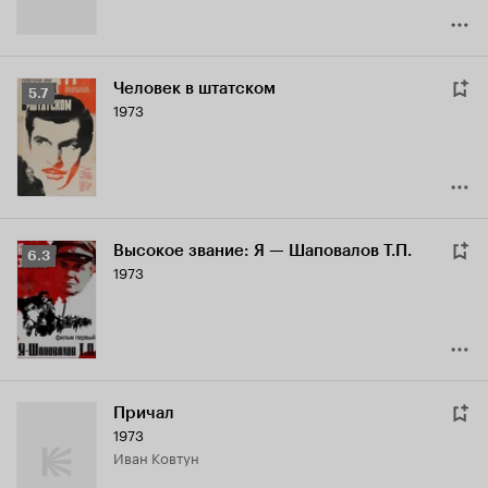
Человек в штатском
Рейтинг
5.7
1973
Кинопоиска
5.7
Высокое звание: Я — Шаповалов Т.П.
Рейтинг
6.3
1973
Кинопоиска
6.3
Причал
1973
Иван Ковтун