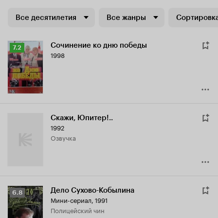
Все десятилетия
Все жанры
Сортировка
Сочинение ко дню победы
Рейтинг
7.2
1998
Кинопоиска
7.2
Скажи, Юпитер!..
1992
озвучка
Дело Сухово-Кобылина
Рейтинг
6.8
Мини-сериал, 1991
Кинопоиска
полицейский чин
6.8