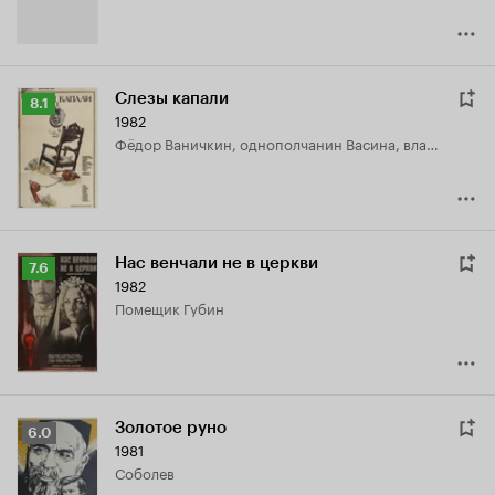
Слезы капали
Рейтинг
8.1
1982
Кинопоиска
Фёдор Ваничкин, однополчанин Васина, владелец гаража
8.1
Нас венчали не в церкви
Рейтинг
7.6
1982
Кинопоиска
помещик Губин
7.6
Золотое руно
Рейтинг
6.0
1981
Кинопоиска
Соболев
6.0