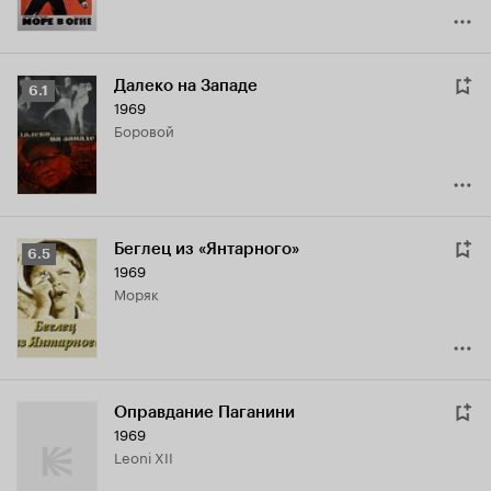
Далеко на Западе
Рейтинг
6.1
1969
Кинопоиска
Боровой
6.1
Беглец из «Янтарного»
Рейтинг
6.5
1969
Кинопоиска
моряк
6.5
Оправдание Паганини
1969
Leoni XII