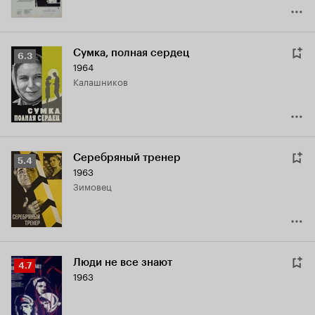
Сумка, полная сердец
Рейтинг
6.3
1964
Кинопоиска
Калашников
6.3
Серебряный тренер
Рейтинг
5.4
1963
Кинопоиска
Зимовец
5.4
Люди не все знают
Рейтинг
4.7
1963
Кинопоиска
4.7