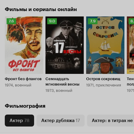
Фильмы и сериалы онлайн
Рейтинг
Рейтинг
Рейтинг
Р
7.6
9.0
7.9
8
Кинопоиска
Кинопоиска
Кинопоиска
К
7.6
9.0
7.9
8.
Фронт без флангов
Семнадцать
Остров сокровищ
Тен
1974, военный
1971, приключения
мгновений весны
пол
1973, военный
197
Фильмография
Актер
78
Актер дубляжа
17
Актер: в титрах не