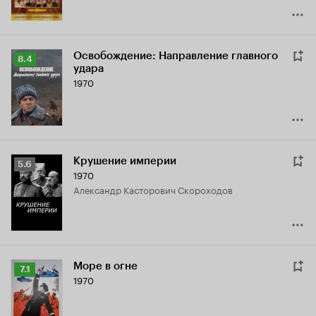
Освобождение: Направление главного
Рейтинг
8.4
удара
Кинопоиска
1970
8.4
Крушение империи
Рейтинг
5.6
1970
Кинопоиска
Александр Касторович Скороходов
5.6
Море в огне
Рейтинг
7.1
1970
Кинопоиска
7.1