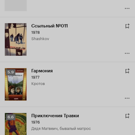
Ссыльный №011
1978
Shashkov
Гармония
Рейтинг
5.9
1977
Кинопоиска
Кротов
5.9
Приключения Травки
Рейтинг
6.6
1976
Кинопоиска
дядя Матвеич, бывалый матрос
6.6