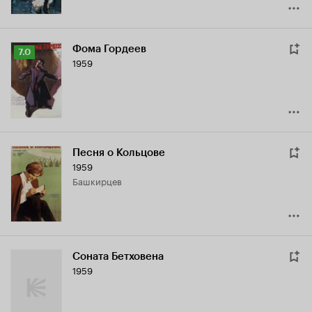
Фома Гордеев
Рейтинг
7.0
1959
Кинопоиска
7.0
Песня о Кольцове
1959
Башкирцев
Соната Бетховена
1959