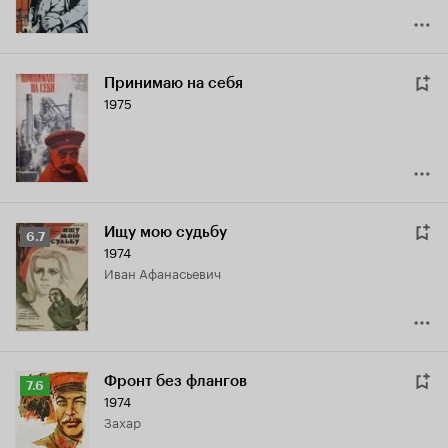
Принимаю на себя
1975
Ищу мою судьбу
Рейтинг
6.7
1974
Кинопоиска
Иван Афанасьевич
6.7
Фронт без флангов
Рейтинг
7.6
1974
Кинопоиска
Захар
7.6