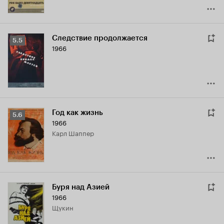
Следствие продолжается
Рейтинг
5.5
1966
Кинопоиска
5.5
Год как жизнь
Рейтинг
5.6
1966
Кинопоиска
Карл Шаппер
5.6
Буря над Азией
1966
Щукин