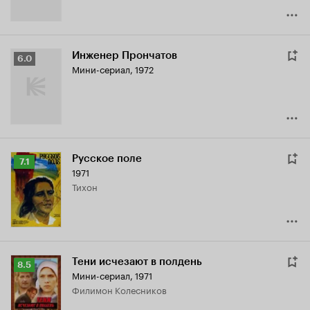
Инженер Прончатов
Рейтинг
6.0
Мини-сериал, 1972
Кинопоиска
6.0
Русское поле
Рейтинг
7.1
1971
Кинопоиска
Тихон
7.1
Тени исчезают в полдень
Рейтинг
8.5
Мини-сериал, 1971
Кинопоиска
Филимон Колесников
8.5