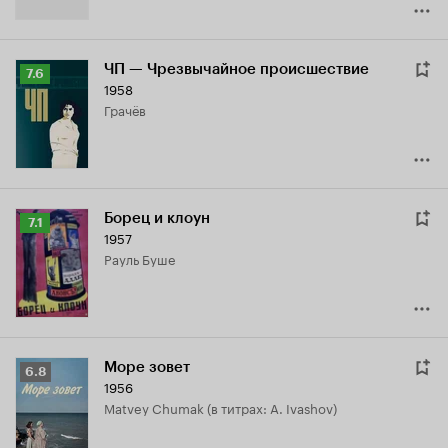
ЧП — Чрезвычайное происшествие
Рейтинг
7.6
1958
Кинопоиска
Грачёв
7.6
Борец и клоун
Рейтинг
7.1
1957
Кинопоиска
Рауль Буше
7.1
Море зовет
Рейтинг
6.8
1956
Кинопоиска
Matvey Chumak (в титрах: A. Ivashov)
6.8