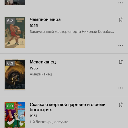
Чемпион мира
Рейтинг
6.2
1955
Кинопоиска
заслуженный мастер спорта Николай Кораблёв
6.2
Мексиканец
Рейтинг
6.3
1955
Кинопоиска
американец
6.3
Сказка о мертвой царевне и о семи
Рейтинг
8.0
богатырях
Кинопоиска
1951
8.0
1-й богатырь, озвучка