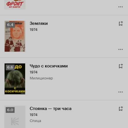
Земляки
Рейтинг
6.4
1974
Кинопоиска
6.4
Чудо с косичками
Рейтинг
6.6
1974
Кинопоиска
милиционер
6.6
Стоянка — три часа
Рейтинг
6.0
1974
Кинопоиска
Спица
6.0