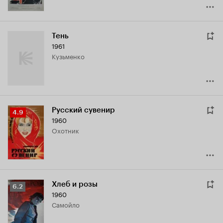
Тень
1961
Кузьменко
Русский сувенир
Рейтинг
4.9
1960
Кинопоиска
охотник
4.9
Хлеб и розы
Рейтинг
6.2
1960
Кинопоиска
Самойло
6.2