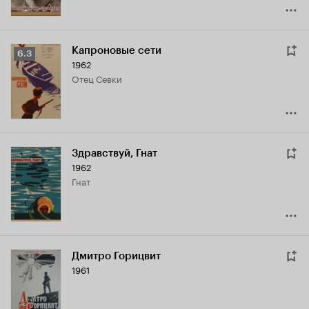
Капроновые сети
Рейтинг
6.3
1962
Кинопоиска
отец Севки
6.3
Здравствуй, Гнат
1962
Гнат
Дмитро Горицвит
1961