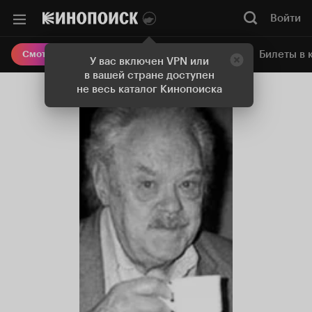
Войти
Онлайн-кинотеатр
Билеты в 
Смотреть кино
У вас включен VPN или
в вашей стране доступен
не весь каталог Кинопоиска