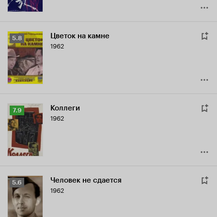
Цветок на камне
Рейтинг
5.8
1962
Кинопоиска
5.8
Коллеги
Рейтинг
7.9
1962
Кинопоиска
7.9
Человек не сдается
Рейтинг
5.6
1962
Кинопоиска
5.6