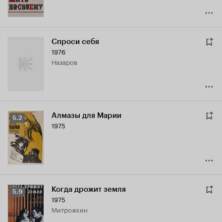
Спроси себя
1976
Назаров
Алмазы для Марии
Рейтинг
5.2
1975
Кинопоиска
5.2
Когда дрожит земля
Рейтинг
5.9
1975
Кинопоиска
Митрожкин
5.9