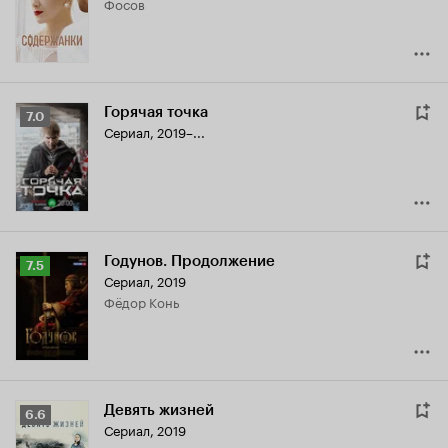
Фосов
7.3
Горячая точка
Рейтинг
7.0
Сериал, 2019–...
Кинопоиска
7.0
Годунов. Продолжение
Рейтинг
7.5
Сериал, 2019
Кинопоиска
Фёдор Конь
7.5
Девять жизней
Рейтинг
6.6
Сериал, 2019
Кинопоиска