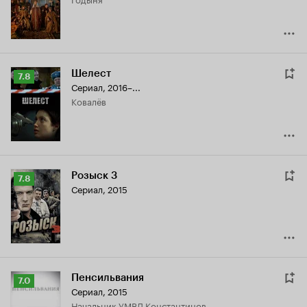
8.2
Шелест
Рейтинг
7.8
Сериал, 2016–...
Кинопоиска
Ковалёв
7.8
Розыск 3
Рейтинг
7.8
Сериал, 2015
Кинопоиска
7.8
Пенсильвания
Рейтинг
7.0
Сериал, 2015
Кинопоиска
начальник УМВД Константинов