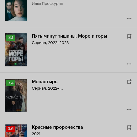
Илья Проскурин
6.4
Пять минут тишины. Море и горы
Рейтинг
8.1
Сериал, 2022–2023
Кинопоиска
8.1
Монастырь
Рейтинг
7.4
Сериал, 2022–...
Кинопоиска
7.4
Красные пророчества
Рейтинг
3.6
2021
Кинопоиска