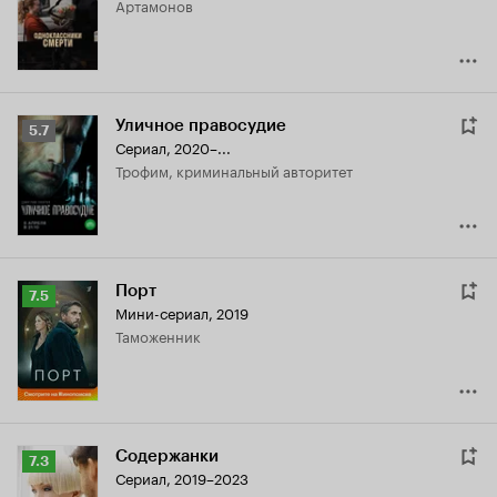
Артамонов
6.8
Уличное правосудие
Рейтинг
5.7
Сериал, 2020–...
Кинопоиска
Трофим, криминальный авторитет
5.7
Порт
Рейтинг
7.5
Мини-сериал, 2019
Кинопоиска
таможенник
7.5
Содержанки
Рейтинг
7.3
Сериал, 2019–2023
Кинопоиска