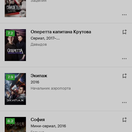
5.2
Оперетта капитана Крутова
Рейтинг
7.2
Сериал, 2017–...
Кинопоиска
Давыдов
7.2
Экипаж
Рейтинг
7.9
2016
Кинопоиска
начальник аэропорта
7.9
София
Рейтинг
8.2
Мини-сериал, 2016
Кинопоиска
Годыня