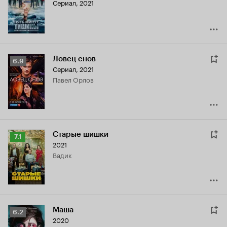
Сериал, 2021
8.0
Ловец снов
Рейтинг
6.9
Сериал, 2021
Кинопоиска
Павел Орлов
6.9
Старые шишки
Рейтинг
7.1
2021
Кинопоиска
Вадик
7.1
Маша
Рейтинг
6.2
2020
Кинопоиска