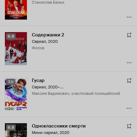
Станислав Белых
6.7
Содержанки 2
Рейтинг
6.8
Сериал, 2020
Кинопоиска
Фосов
6.8
Гусар
Рейтинг
7.0
Сериал, 2020–...
Кинопоиска
Максим Вадимович, участковый полицейский
7.0
Одноклассники смерти
Рейтинг
6.8
Мини-сериал, 2020
Кинопоиска