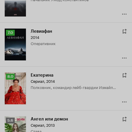
7.0
Левиафан
Рейтинг
7.0
2014
Кинопоиска
оперативник
7.0
Екатерина
Рейтинг
8.0
Сериал, 2014
Кинопоиска
полковник, командир лейб-гвардии Измайловского полка
8.0
Ангел или демон
Рейтинг
5.6
Сериал, 2013
Кинопоиска
Слава
5.6