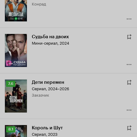
Конрад
6.8
Судьба на двоих
Мини-сериал, 2024
Дети перемен
Рейтинг
7.6
Сериал, 2024–2026
Кинопоиска
Заказчик
7.6
Король и Шут
Рейтинг
8.1
Сериал, 2023
Кинопоиска