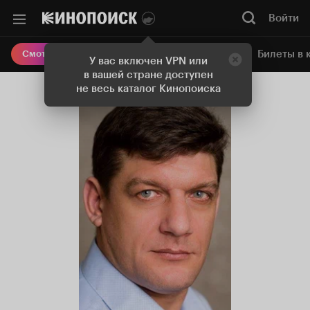
Войти
Онлайн-кинотеатр
Билеты в 
Смотреть кино
У вас включен VPN или
в вашей стране доступен
не весь каталог Кинопоиска