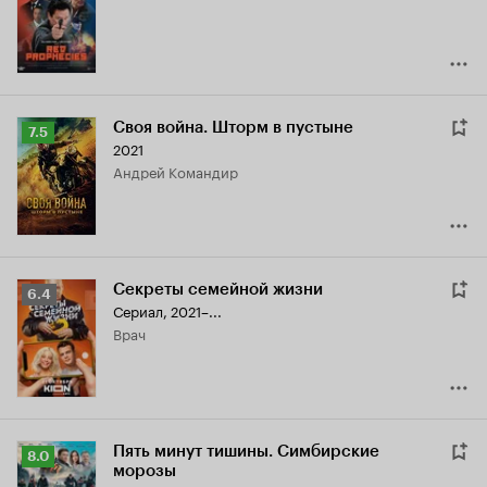
3.6
Своя война. Шторм в пустыне
Рейтинг
7.5
2021
Кинопоиска
Андрей Командир
7.5
Секреты семейной жизни
Рейтинг
6.4
Сериал, 2021–...
Кинопоиска
врач
6.4
Пять минут тишины. Симбирские
Рейтинг
8.0
морозы
Кинопоиска