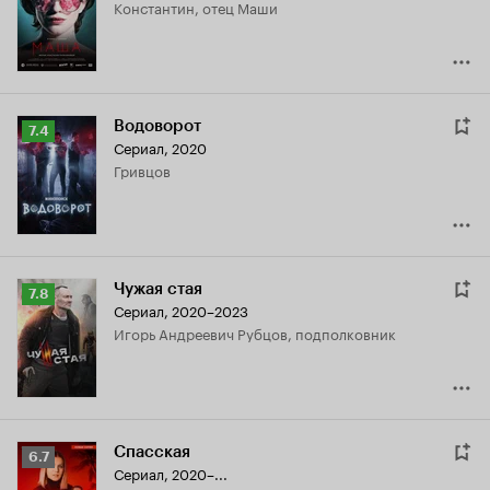
Константин, отец Маши
6.2
Водоворот
Рейтинг
7.4
Сериал, 2020
Кинопоиска
Гривцов
7.4
Чужая стая
Рейтинг
7.8
Сериал, 2020–2023
Кинопоиска
Игорь Андреевич Рубцов, подполковник
7.8
Спасская
Рейтинг
6.7
Сериал, 2020–...
Кинопоиска