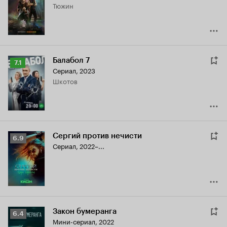
Тюжин
8.1
Балабол 7
Рейтинг
7.1
Сериал, 2023
Кинопоиска
Шкотов
7.1
Сергий против нечисти
Рейтинг
6.9
Сериал, 2022–...
Кинопоиска
6.9
Закон бумеранга
Рейтинг
6.4
Мини-сериал, 2022
Кинопоиска