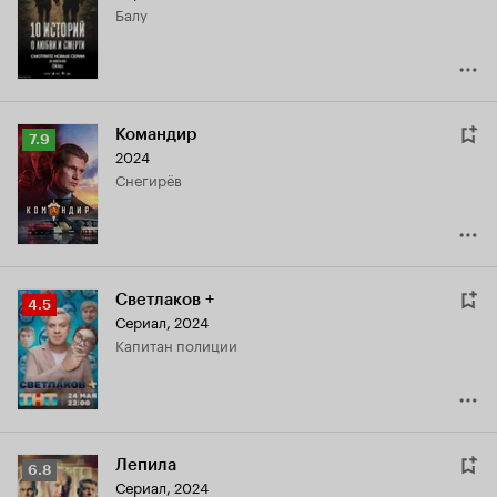
Балу
8.3
Командир
Рейтинг
7.9
2024
Кинопоиска
Снегирёв
7.9
Светлаков +
Рейтинг
4.5
Сериал, 2024
Кинопоиска
капитан полиции
4.5
Лепила
Рейтинг
6.8
Сериал, 2024
Кинопоиска