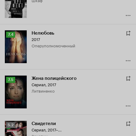
Шкаф
5.4
Нелюбовь
Рейтинг
7.4
2017
Кинопоиска
оперуполномоченный
7.4
Жена полицейского
Рейтинг
7.5
Сериал, 2017
Кинопоиска
Литвиненко
7.5
Свидетели
Рейтинг
5.2
Сериал, 2017–...
Кинопоиска
Зацепин