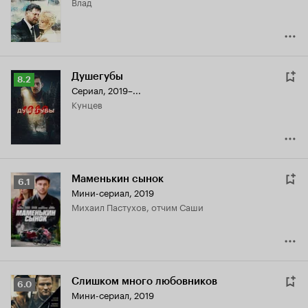
Влад
6.6
Душегубы
Рейтинг
8.2
Сериал, 2019–...
Кинопоиска
Кунцев
8.2
Маменькин сынок
Рейтинг
6.1
Мини-сериал, 2019
Кинопоиска
Михаил Пастухов, отчим Саши
6.1
Слишком много любовников
Рейтинг
6.0
Мини-сериал, 2019
Кинопоиска