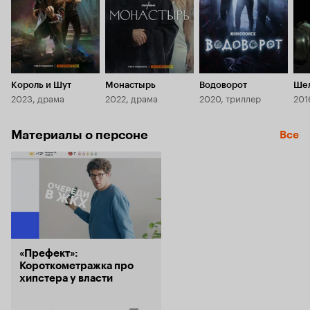
Король и Шут
Монастырь
Водоворот
Ше
2023, драма
2022, драма
2020, триллер
201
Материалы о персоне
Все
«Префект»:
Короткометражка про
хипстера у власти