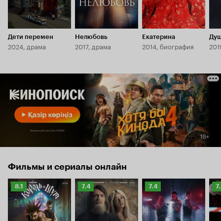
Дети перемен
Нелюбовь
Екатерина
Ду
2024, драма
2017, драма
2014, биография
201
Фильмы и сериалы онлайн
Рейтинг
Рейтинг
Рейтинг
Р
8.1
7.4
7.4
7
Кинопоиска
Кинопоиска
Кинопоиска
К
8.1
7.4
7.4
7.