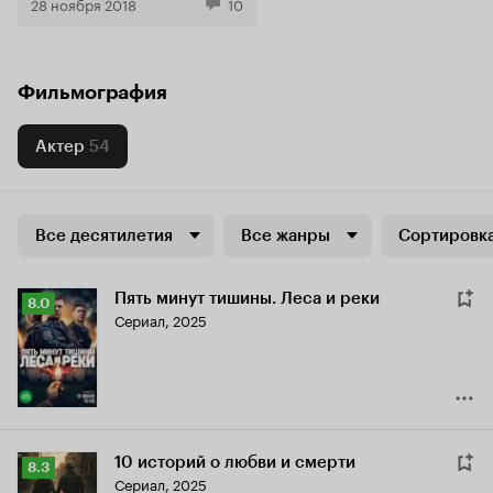
28 ноября 2018
10
Фильмография
Актер
54
Все десятилетия
Все жанры
Сортировка
Пять минут тишины. Леса и реки
Рейтинг
8.0
Сериал, 2025
Кинопоиска
8.0
10 историй о любви и смерти
Рейтинг
8.3
Сериал, 2025
Кинопоиска