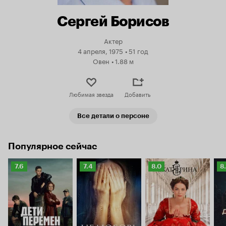
Сергей Борисов
Актер
4 апреля, 1975
•
51 год
Овен
•
1.88 м
Любимая звезда
Добавить
Все детали о персоне
Популярное сейчас
Рейтинг
Рейтинг
Рейтинг
Р
7.6
7.4
8.0
8
Кинопоиска
Кинопоиска
Кинопоиска
К
7.6
7.4
8.0
8.