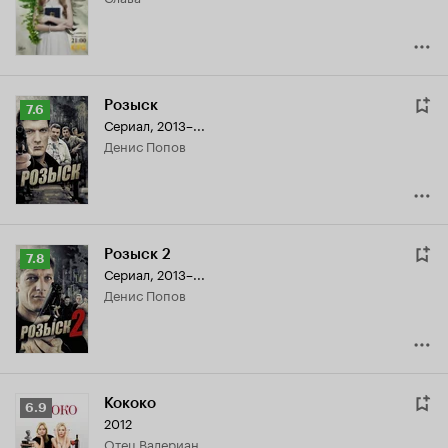
Розыск
Рейтинг
7.6
Сериал, 2013–...
Кинопоиска
Денис Попов
7.6
Розыск 2
Рейтинг
7.8
Сериал, 2013–...
Кинопоиска
Денис Попов
7.8
Кококо
Рейтинг
6.9
2012
Кинопоиска
отец Валериан
6.9