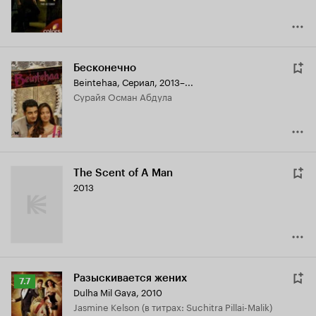
Бесконечно
Beintehaa
,
Сериал, 2013–...
Сурайя Осман Абдула
The Scent of A Man
2013
Разыскивается жених
Рейтинг
7.7
Dulha Mil Gaya
,
2010
Кинопоиска
Jasmine Kelson (в титрах: Suchitra Pillai-Malik)
7.7