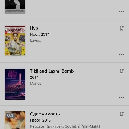
Нур
Noor
,
2017
Lavina
Tikli and Laxmi Bomb
2017
Manda
Одержимость
Рейтинг
6.9
Fitoor
,
2016
Кинопоиска
Reporter (в титрах: Suchitra Pillai-Malik)
6.9