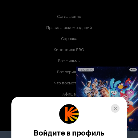
Соглашение
Правила рекомендаций
Справка
Кинопоиск PRO
Все фильмы
Все сериалы
РЕКЛАМА
Что посмотреть
Афиша
Музыка
Телепрограмма
Книги
Войдите в профиль
Служба поддержки