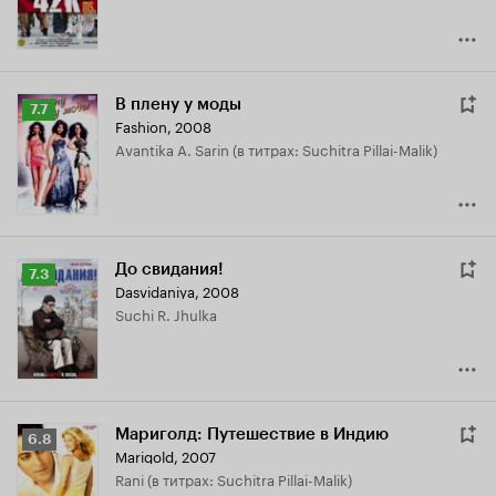
В плену у моды
Рейтинг
7.7
Fashion
,
2008
Кинопоиска
Avantika A. Sarin (в титрах: Suchitra Pillai-Malik)
7.7
До свидания!
Рейтинг
7.3
Dasvidaniya
,
2008
Кинопоиска
Suchi R. Jhulka
7.3
Мариголд: Путешествие в Индию
Рейтинг
6.8
Marigold
,
2007
Кинопоиска
Rani (в титрах: Suchitra Pillai-Malik)
6.8