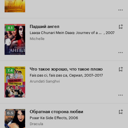
Падший ангел
Рейтинг
8.1
Laaga Chunari Mein Daag: Journey of a Woman
,
2007
Кинопоиска
Michelle
8.1
Что такое хорошо, что такое плохо
Рейтинг
7.4
Fais pas ci, fais pas ça
,
Сериал, 2007–2017
Кинопоиска
Arundati Sanghvi
7.4
Обратная сторона любви
Рейтинг
6.5
Pyaar Ke Side Effects
,
2006
Кинопоиска
Dracula
6.5