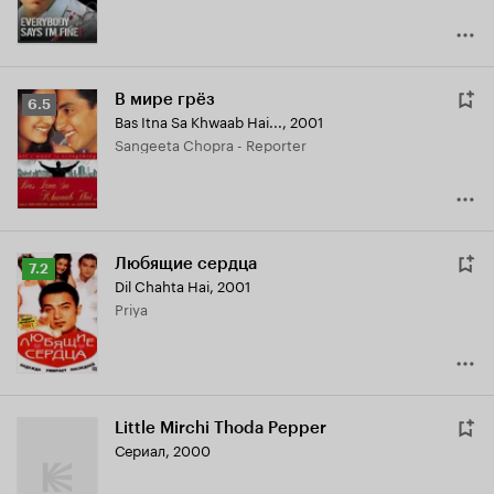
В мире грёз
Рейтинг
6.5
Bas Itna Sa Khwaab Hai...
,
2001
Кинопоиска
Sangeeta Chopra - Reporter
6.5
Любящие сердца
Рейтинг
7.2
Dil Chahta Hai
,
2001
Кинопоиска
Priya
7.2
Little Mirchi Thoda Pepper
Сериал, 2000