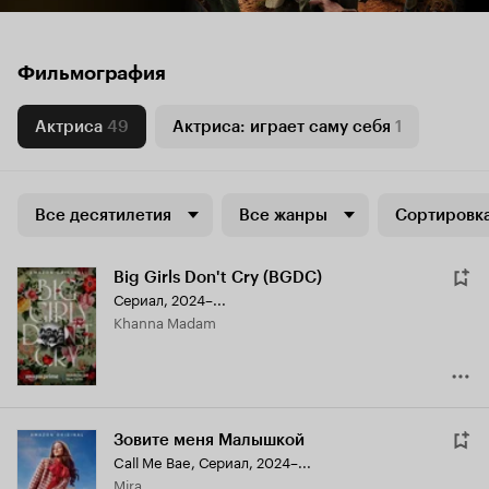
Фильмография
Актриса
49
Актриса: играет саму себя
1
Все десятилетия
Все жанры
Сортировка
Big Girls Don't Cry (BGDC)
Сериал, 2024–...
Khanna Madam
Зовите меня Малышкой
Call Me Bae
,
Сериал, 2024–...
Mira