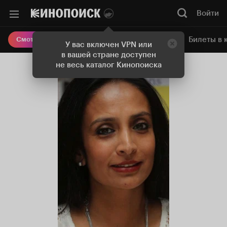
Войти
Онлайн-кинотеатр
Билеты в 
Смотреть кино
У вас включен VPN или
в вашей стране доступен
не весь каталог Кинопоиска