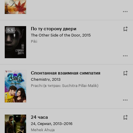
По ту сторону двери
Рейтинг
5.5
The Other Side of the Door
,
2015
Кинопоиска
Piki
5.5
Спонтанная взаимная симпатия
Chemistry
,
2013
Prachi (в титрах: Suchitra Pillai-Malik)
24 часа
24
,
Сериал, 2013–2016
Mehek Ahuja