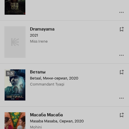
Dramayama
2021
Miss Irene
Веталы
Рейтинг
5.5
Betaal
,
Мини-сериал, 2020
Кинопоиска
Commandant Tyagi
5.5
Масаба Масаба
Masaba Masaba
,
Сериал, 2020
Mohini