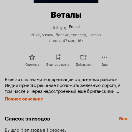
Веталы
Betaal
315
Рейтинг
5.5
Кинопоиска
2020, ужасы, боевик, триллер, 1 сезон
5.5
Индия, 47 мин, 16+
Оценить
Буду смотреть
Добавить
Еще
В связи с планами модернизации отдалённых районов 
Индии принято решение проложить железную дорогу, в 
том числе и через недостроенный ещё британскими 
колонизаторами туннель в горе. Это место охраняют 
Полное описание
местные племена, так как на заваленном камнями туннеле 
лежит древнее проклятие. Представители строительной 
компании не церемонятся с дремучими верованиями и 
Список эпизодов
Все
под предлогом борьбы с террористами призывают отряд 
военных, чтобы те справились с местными. Но открыв 
Вышло 4 эпизода в 1 сезоне
вход в запретное место, рабочие тут же становятся 