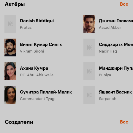
Актёры
Все
Danish Siddiqui
Джатин Госвам
Pretas
Assad Akbar
Винит Кумар Сингх
Сиддхартх Ме
Vikram Sirohi
Nadir Haq
Ахана Кумра
Манджири Пуп
DC 'Ahu' Ahluwalia
Puniya
Сучитра Пиллай-Малик
Яшвант Васник
Commandant Tyagi
Sarpanch
Создатели
Все