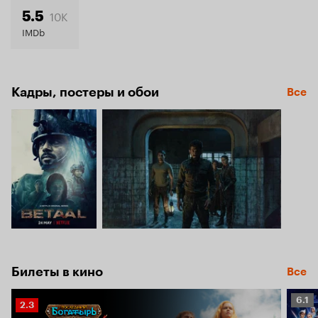
5.5
10K
5.5
IMDb
Кадры, постеры и обои
Все
Билеты в кино
Все
Рейт
6.1
Рейтинг
2.3
Кино