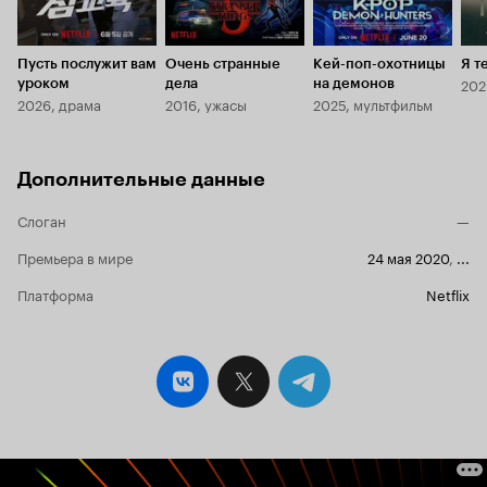
Пусть послужит вам
Очень странные
Кей-поп-охотницы
Я т
202
уроком
дела
на демонов
2026, драма
2016, ужасы
2025, мультфильм
Дополнительные данные
Слоган
—
Премьера в мире
24 мая 2020
,
...
Платформа
Netflix