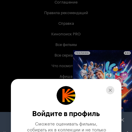
Соглашение
Правила рекомендаций
Справка
Кинопоиск PRO
Все фильмы
Все сериалы
РЕКЛАМА
Что посмотреть
Афиша
Музыка
Телепрограмма
Книги
Войдите в профиль
Служба поддержки
Сможете оценивать фильмы,

 собирать их в коллекции и не только