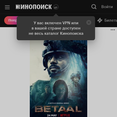
Войти
Онлайн-кинотеатр
Билет
Попробовать Плюс
У вас включен VPN или
в вашей стране доступен
не весь каталог Кинопоиска