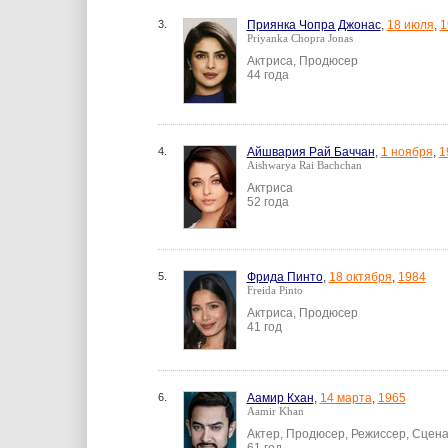
3.
Приянка Чопра Джонас
,
18 июля
,
1
Priyanka Chopra Jonas
Актриса, Продюсер
44 года
4.
Айшвария Рай Баччан
,
1 ноября
,
1
Aishwarya Rai Bachchan
Актриса
52 года
5.
Фрида Пинто
,
18 октября
,
1984
Freida Pinto
Актриса, Продюсер
41 год
6.
Аамир Кхан
,
14 марта
,
1965
Aamir Khan
Актер, Продюсер, Режиссер, Сцен