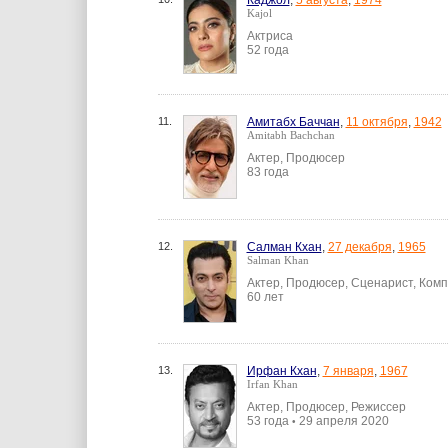
Каджол
,
5 августа
,
1974
Kajol
Актриса
52 года
11.
Амитабх Баччан
,
11 октября
,
1942
Amitabh Bachchan
Актер, Продюсер
83 года
12.
Салман Кхан
,
27 декабря
,
1965
Salman Khan
Актер, Продюсер, Сценарист, Ком
60 лет
13.
Ирфан Кхан
,
7 января
,
1967
Irfan Khan
Актер, Продюсер, Режиссер
53 года
29 апреля 2020
•