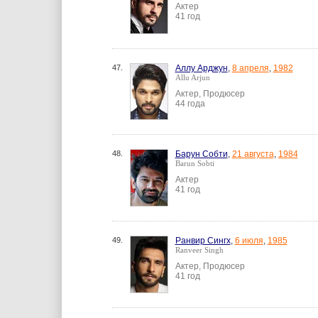
Актер
41 год
47.
Аллу Арджун
,
8 апреля
,
1982
Allu Arjun
Актер, Продюсер
44 года
48.
Барун Собти
,
21 августа
,
1984
Barun Sobti
Актер
41 год
49.
Ранвир Сингх
,
6 июля
,
1985
Ranveer Singh
Актер, Продюсер
41 год