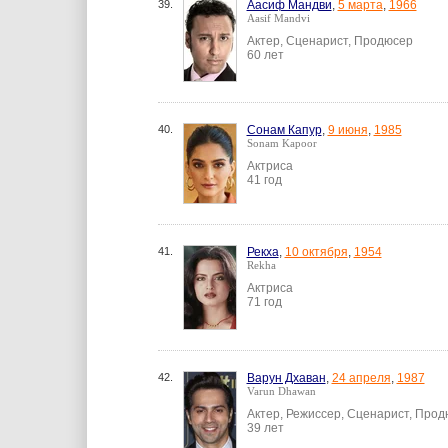
39.
Аасиф Мандви
,
5 марта
,
1966
Aasif Mandvi
Актер, Сценарист, Продюсер
60 лет
40.
Сонам Капур
,
9 июня
,
1985
Sonam Kapoor
Актриса
41 год
41.
Рекха
,
10 октября
,
1954
Rekha
Актриса
71 год
42.
Варун Дхаван
,
24 апреля
,
1987
Varun Dhawan
Актер, Режиссер, Сценарист, Про
39 лет