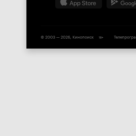
© 2003 —
2026
,
Кинопоиск
Телепрогр
18
+