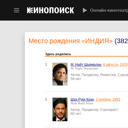
Онлайн-кинотеат
Место рождения
«ИНДИЯ»
(382
Здесь родились
1.
М. Найт Шьямалан
,
6 августа
,
1970
M. Night Shyamalan
Актер, Продюсер, Режиссер, Сцен
56 лет
2.
Шах Рукх Кхан
,
2 ноября
,
1965
Shah Rukh Khan
Актер, Продюсер, Сценарист
60 лет