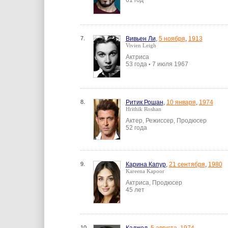
61 год
7.
Вивьен Ли
,
5 ноября
,
1913
Vivien Leigh
Актриса
53 года
7 июля 1967
•
8.
Ритик Рошан
,
10 января
,
1974
Hrithik Roshan
Актер, Режиссер, Продюсер
52 года
9.
Карина Капур
,
21 сентября
,
1980
Kareena Kapoor
Актриса, Продюсер
45 лет
10.