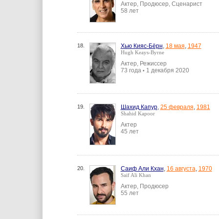
Актер, Продюсер, Сценарист
58 лет
18.
Хью Кияс-Бёрн
,
18 мая
,
1947
Hugh Keays-Byrne
Актер, Режиссер
73 года
1 декабря 2020
•
19.
Шахид Капур
,
25 февраля
,
1981
Shahid Kapoor
Актер
45 лет
20.
Саиф Али Кхан
,
16 августа
,
1970
Saif Ali Khan
Актер, Продюсер
55 лет