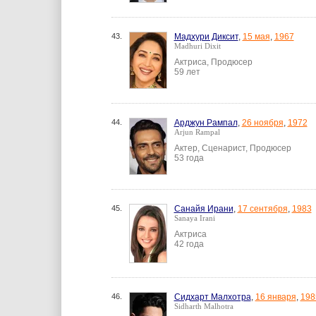
43.
Мадхури Диксит
,
15 мая
,
1967
Madhuri Dixit
Актриса, Продюсер
59 лет
44.
Арджун Рампал
,
26 ноября
,
1972
Arjun Rampal
Актер, Сценарист, Продюсер
53 года
45.
Санайя Ирани
,
17 сентября
,
1983
Sanaya Irani
Актриса
42 года
46.
Сидхарт Малхотра
,
16 января
,
198
Sidharth Malhotra