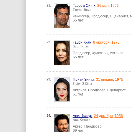
21.
Тарсем Сингх
,
26 мая
,
1961
Tarsem Singh
Режиссер, Продюсер, Сценарист, 
65 лет
22.
Гаури Кхан
,
8 октября
,
1970
Gauri Khan
Продюсер, Художник, Актриса
55 лет
23.
Прити Зинта
,
31 января
,
1975
Preity G Zinta
Актриса, Продюсер, Сценарист
51 год
24.
Анил Капур
,
24 декабря
,
1956
Anil Kapoor
Актер, Продюсер
69 лет