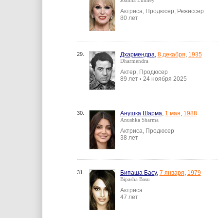
Joanna Lumley
Актриса, Продюсер, Режиссер
80 лет
29.
Дхармендра
,
8 декабря
,
1935
Dharmendra
Актер, Продюсер
89 лет
24 ноября 2025
•
30.
Анушка Шарма
,
1 мая
,
1988
Anushka Sharma
Актриса, Продюсер
38 лет
31.
Бипаша Басу
,
7 января
,
1979
Bipasha Basu
Актриса
47 лет