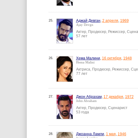
25.
Аджай Девган
,
2 апреля
,
1969
Ajay Devgn
Актер, Продюсер, Режиссер, Сцен
57 лет
26.
Хема Малини
,
16 октября
,
1948
Hema Malini
Актриса, Продюсер, Режиссер, Сц
77 лет
27.
Джон Абрахам
,
17 декабря
,
1972
John Abraham
Актер, Продюсер, Сценарист
53 года
28.
Джоанна Ламли
,
1 мая
,
1946