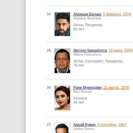
14.
Абхишек Баччан
,
5 февраля
,
1976
Abhishek Bachchan
Актер, Продюсер
50 лет
15.
Митхун Чакраборти
,
16 июня
,
1950
Mithun Chakraborty
Актер, Сценарист, Продюсер
76 лет
16.
Рани Мукхерджи
,
21 марта
,
1978
Rani Mukerji
Актриса
48 лет
17.
Акшай Кумар
,
9 сентября
,
1967
Akshay Kumar