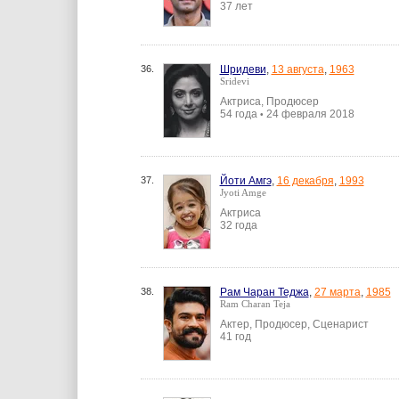
37 лет
36.
Шридеви
,
13 августа
,
1963
Sridevi
Актриса, Продюсер
54 года
24 февраля 2018
•
37.
Йоти Амгэ
,
16 декабря
,
1993
Jyoti Amge
Актриса
32 года
38.
Рам Чаран Теджа
,
27 марта
,
1985
Ram Charan Teja
Актер, Продюсер, Сценарист
41 год