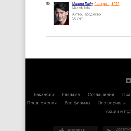
50.
Махеш Бабу
,
9 августа
,
1975
Mahesh Babu
Актер, Продюсер
50 лет
Вакансии
Реклама
Соглашение
Пра
Предложения
Все фильмы
Все сериалы
Акции и по