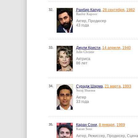
32.
Ранбир Капур
,
28 сентября
,
1982
Ranbir Kapoor
Актер, Продюсер
43 года
33.
Джули Кристи
,
14 апреля
,
1940
Julie Christie
Актриса
86 лет
34.
Сурадж Шарма
,
21 марта
,
1993
Suraj Sharma
Актер
33 года
35.
Каран Сони
,
8 января
,
1989
Karan Soni
Актер, Режиссер, Продюсер, Сцен