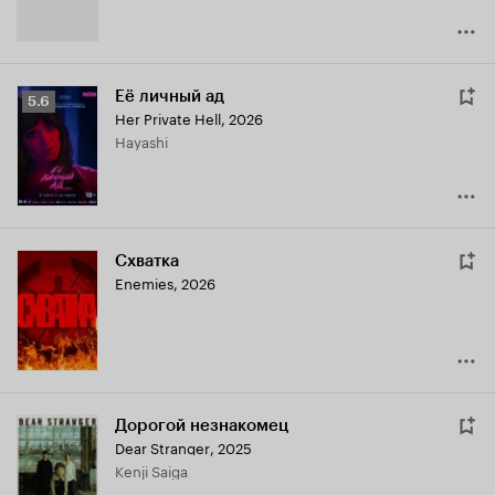
Её личный ад
Рейтинг
5.6
Her Private Hell
,
2026
Кинопоиска
Hayashi
5.6
Схватка
Enemies
,
2026
Дорогой незнакомец
Dear Stranger
,
2025
Kenji Saiga