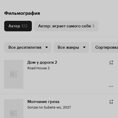
Фильмография
Актер
122
Актер: играет самого себя
3
Все десятилетия
Все жанры
Сортировка
Дом у дороги 2
Road House 2
Молчание греха
Sonzai no Subete wo
,
2027