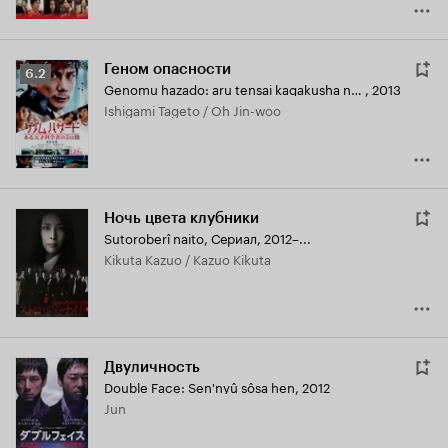
Геном опасности
Рейтинг
6.2
Genomu hazado: aru tensai kagakusha no 5-kakan
,
2013
Кинопоиска
Ishigami Tageto / Oh Jin-woo
6.2
Ночь цвета клубники
Sutoroberî naito
,
Сериал, 2012–...
Kikuta Kazuo / Kazuo Kikuta
Двуличность
Double Face: Sen'nyû sôsa hen
,
2012
Jun