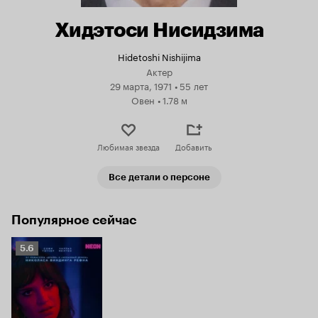
Хидэтоси Нисидзима
Hidetoshi Nishijima
Актер
29 марта, 1971
•
55 лет
Овен
•
1.78 м
Любимая звезда
Добавить
Все детали о персоне
Популярное сейчас
Рейтинг
5.6
Кинопоиска
5.6