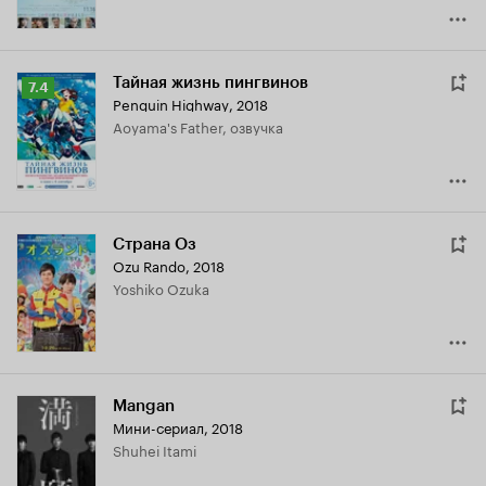
Тайная жизнь пингвинов
Рейтинг
7.4
Penguin Highway
,
2018
Кинопоиска
Aoyama's Father, озвучка
7.4
Страна Оз
Ozu Rando
,
2018
Yoshiko Ozuka
Mangan
Мини-сериал, 2018
Shuhei Itami