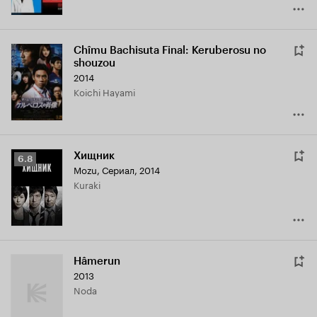
Chîmu Bachisuta Final: Keruberosu no
shouzou
2014
Koichi Hayami
Хищник
Рейтинг
6.8
Mozu
,
Сериал, 2014
Кинопоиска
Kuraki
6.8
Hâmerun
2013
Noda