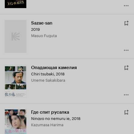
Sazae-san
2019
Masuo Fuguta
Опадающая камелия
Chiri tsubaki
,
2018
Uneme Sakakibara
Где спит русалка
Ningyo no nemuru ie
,
2018
Kazumasa Harima