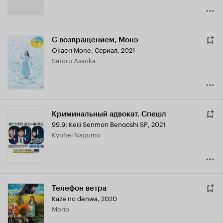
С возвращением, Монэ
Okaeri Mone
,
Сериал, 2021
Satoru Asaoka
Криминальный адвокат. Спешл
99.9: Keiji Senmon Bengoshi SP
,
2021
Kyohei Nagumo
Телефон ветра
Kaze no denwa
,
2020
Morio