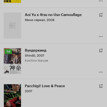
Aoi Yu x 4tsu no Uso Camouflage
Мини-сериал, 2008
Вундеркинд
Рейтинг
7.6
Shindô
,
2007
Кинопоиска
Koichiro Naruse
7.6
Pacchigi! Love & Peace
2007