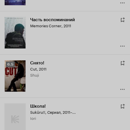
Часть воспоминаний
Memories Corner
,
2011
Снято!
Рейтинг
6.5
Cut
,
2011
Кинопоиска
Shuji
6.5
Школа!
Sukûru!!
,
Сериал, 2011–...
Iori