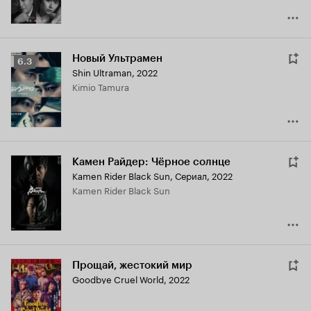
Новый Ультрамен
Рейтинг
6.3
Shin Ultraman
,
2022
Кинопоиска
Kimio Tamura
6.3
Камен Райдер: Чёрное солнце
Kamen Rider Black Sun
,
Сериал, 2022
Kamen Rider Black Sun
Прощай, жестокий мир
Goodbye Cruel World
,
2022