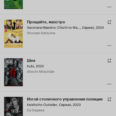
Прощайте, маэстро
Sayonara Maestro: Chichi to Watashi no Appassionato
,
Сериал, 2024
Shunpei Natsume
Шея
Рейтинг
6.5
Kubi
,
2023
Кинопоиска
Akechi Mitsuhide
6.5
Изгой столичного управления полиции
Keishicho Outsider
,
Сериал, 2023
Eiji Kagawa