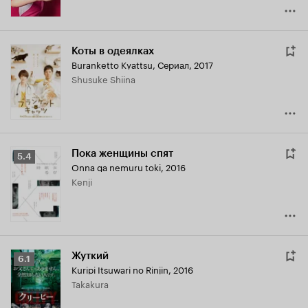
Коты в одеялках
Buranketto Kyattsu
,
Сериал, 2017
Shusuke Shiina
Пока женщины спят
Рейтинг
5.4
Onna ga nemuru toki
,
2016
Кинопоиска
Kenji
5.4
Жуткий
Рейтинг
6.1
Kuripi Itsuwari no Rinjin
,
2016
Кинопоиска
Takakura
6.1