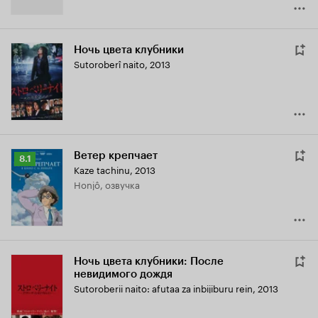
Ночь цвета клубники
Sutoroberî naito
,
2013
Ветер крепчает
Рейтинг
8.1
Kaze tachinu
,
2013
Кинопоиска
Honjô, озвучка
8.1
Ночь цвета клубники: После
невидимого дождя
Sutoroberii naito: afutaa za inbijiburu rein
,
2013