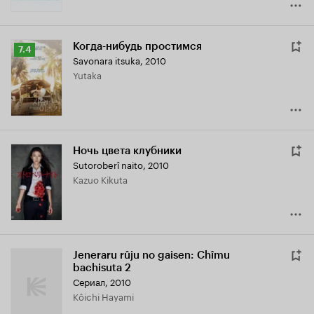
Когда-нибудь простимся
Рейтинг
7.4
Sayonara itsuka
,
2010
Кинопоиска
Yutaka
7.4
Ночь цвета клубники
Sutoroberî naito
,
2010
Kazuo Kikuta
Jeneraru rûju no gaisen: Chîmu
bachisuta 2
Сериал, 2010
Kôichi Hayami