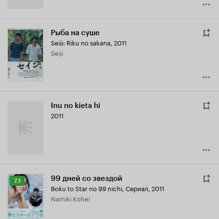
Рыба на суше
Seiji: Riku no sakana
,
2011
Seiji
Inu no kieta hi
2011
99 дней со звездой
Рейтинг
7.1
Boku to Star no 99 nichi
,
Сериал, 2011
Кинопоиска
Namiki Kohei
7.1