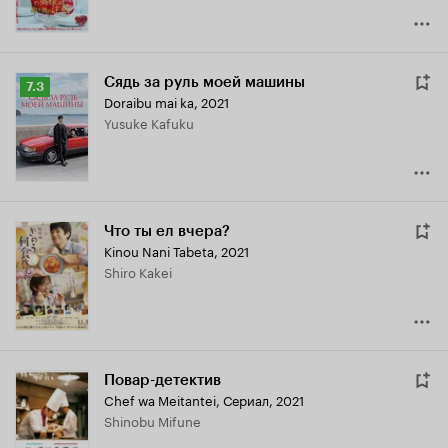
Сядь за руль моей машины
Рейтинг
7.3
Doraibu mai ka
,
2021
Кинопоиска
Yusuke Kafuku
7.3
Что ты ел вчера?
Kinou Nani Tabeta
,
2021
Shiro Kakei
Повар-детектив
Chef wa Meitantei
,
Сериал, 2021
Shinobu Mifune