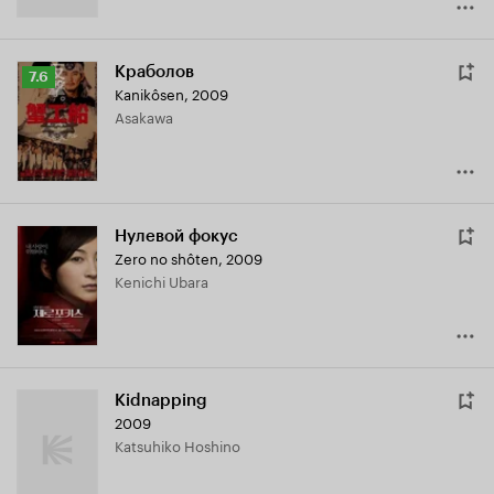
Краболов
Рейтинг
7.6
Kanikôsen
,
2009
Кинопоиска
Asakawa
7.6
Нулевой фокус
Zero no shôten
,
2009
Kenichi Ubara
Kidnapping
2009
Katsuhiko Hoshino