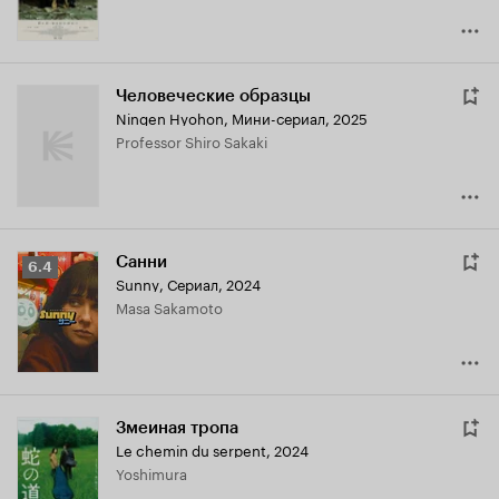
Человеческие образцы
Ningen Hyohon
,
Мини-сериал, 2025
Professor Shiro Sakaki
Санни
Рейтинг
6.4
Sunny
,
Сериал, 2024
Кинопоиска
Masa Sakamoto
6.4
Змеиная тропа
Le chemin du serpent
,
2024
Yoshimura