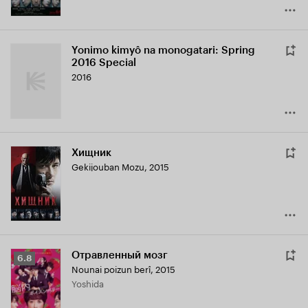
Yonimo kimyô na monogatari: Spring
2016 Special
2016
Хищник
Gekijouban Mozu
,
2015
Отравленный мозг
Рейтинг
6.8
Nounai poizun berî
,
2015
Кинопоиска
Yoshida
6.8