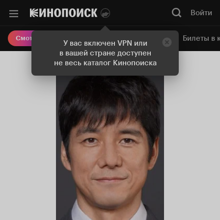
Войти
Онлайн-кинотеатр
Билеты в 
Смотреть кино
У вас включен VPN или
в вашей стране доступен
не весь каталог Кинопоиска