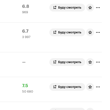
Рейтинг
969
6.8
Буду смотреть
969
Кинопоиска
оценок
6.8
Рейтинг
3
6.7
Буду смотреть
3 997
Кинопоиска
997
6.7
оценок
—
Буду смотреть
Рейтинг
50
7.5
Буду смотреть
50 680
Кинопоиска
680
7.5
оценок