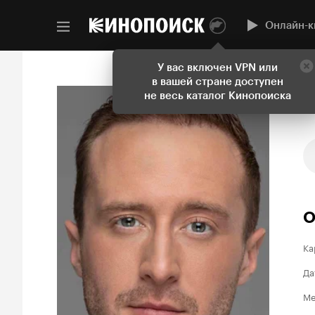
Онлайн-к
У вас включен VPN или
в вашей стране доступен
не весь каталог Кинопоиска
О
Ка
Да
Ме