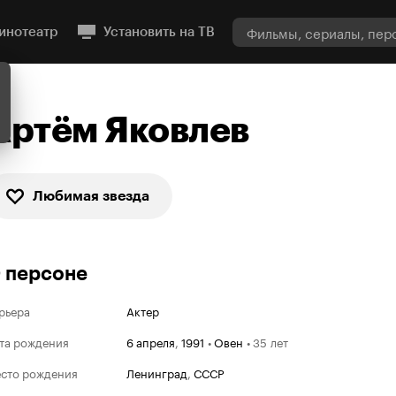
инотеатр
Установить на ТВ
Артём Яковлев
Любимая звезда
 персоне
рьера
Актер
та рождения
6 апреля
,
1991
•
Овен
•
35 лет
сто рождения
Ленинград
,
СССР