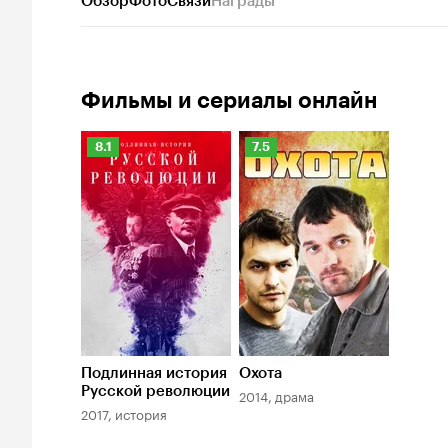
Обзор
Фото
Связи
Награды
Фильмы и сериалы онлайн
Рейтинг
Рейтинг
8.1
7.5
Кинопоиска
Кинопоиска
8.1
7.5
Подлинная история
Охота
Русской революции
2014, драма
2017, история