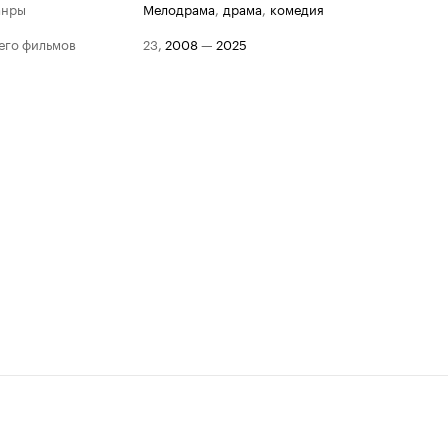
анры
мелодрама
,
драма
,
комедия
его фильмов
23
,
2008
—
2025