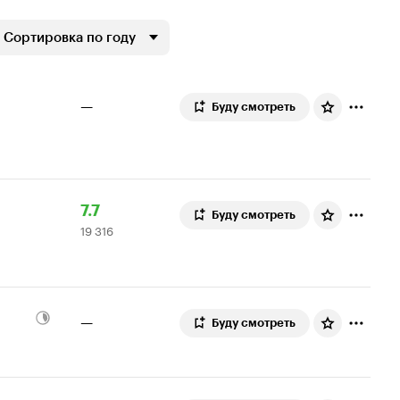
Сортировка по году
—
Буду смотреть
Рейтинг
19
7.7
Буду смотреть
19 316
Кинопоиска
316
7.7
оценок
—
Буду смотреть