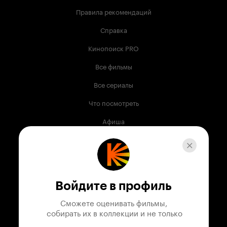
Правила рекомендаций
Справка
Кинопоиск PRO
Все фильмы
Все сериалы
Что посмотреть
Афиша
Музыка
Телепрограмма
Книги
Войдите в профиль
Служба поддержки
Сможете оценивать фильмы,

 собирать их в коллекции и не только
© 2003 —
2026
,
Кинопоиск
18
+