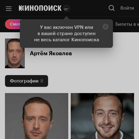
Войти
Онлайн-кинотеатр
Билеты в 
Смотреть кино
У вас включен VPN или
в вашей стране доступен
не весь каталог Кинопоиска
Артём Яковлев
Фотографии
8