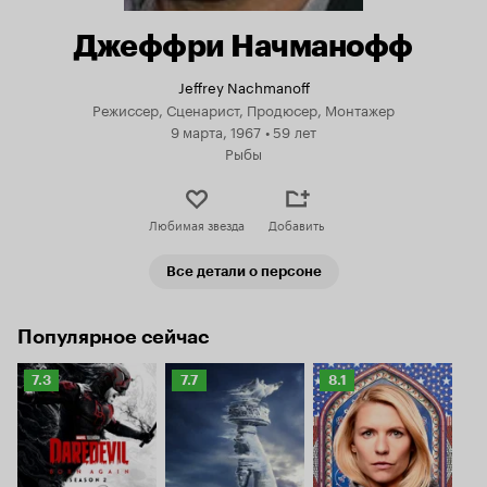
Джеффри Начманофф
Jeffrey Nachmanoff
Режиссер, Сценарист, Продюсер, Монтажер
9 марта, 1967
•
59 лет
Рыбы
Любимая звезда
Добавить
Все детали о персоне
Популярное сейчас
Рейтинг
Рейтинг
Рейтинг
7.3
7.7
8.1
Кинопоиска
Кинопоиска
Кинопоиска
7.3
7.7
8.1