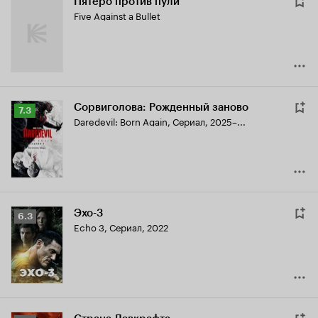
Пятеро против пули
Five Against a Bullet
Сорвиголова: Рожденный заново
Рейтинг
7.3
Daredevil: Born Again
,
Сериал, 2025–...
Кинопоиска
7.3
Эхо-3
Рейтинг
6.3
Echo 3
,
Сериал, 2022
Кинопоиска
6.3