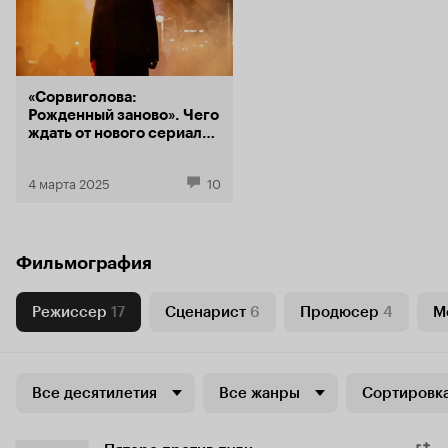
«Сорвиголова:
Рожденный заново». Чего
ждать от нового сериала
Disney и как он связан с
сериалом Netflix
4 марта 2025
10
Фильмография
Режиссер
17
Сценарист
6
Продюсер
4
М
Все десятилетия
Все жанры
Сортировка