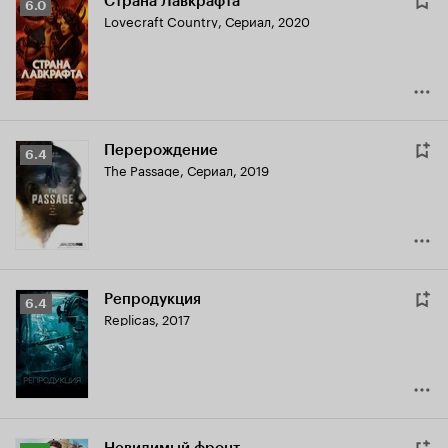
Страна Лавкрафта
Рейтинг
6.0
Lovecraft Country
,
Сериал, 2020
Кинопоиска
6.0
Перерождение
Рейтинг
6.4
The Passage
,
Сериал, 2019
Кинопоиска
6.4
Репродукция
Рейтинг
6.4
Replicas
,
2017
Кинопоиска
6.4