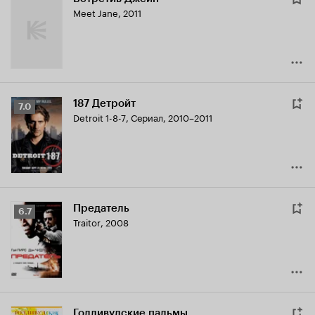
Meet Jane
,
2011
187 Детройт
Рейтинг
7.0
Detroit 1-8-7
,
Сериал, 2010–2011
Кинопоиска
7.0
Предатель
Рейтинг
6.7
Traitor
,
2008
Кинопоиска
6.7
Голливудские пальмы