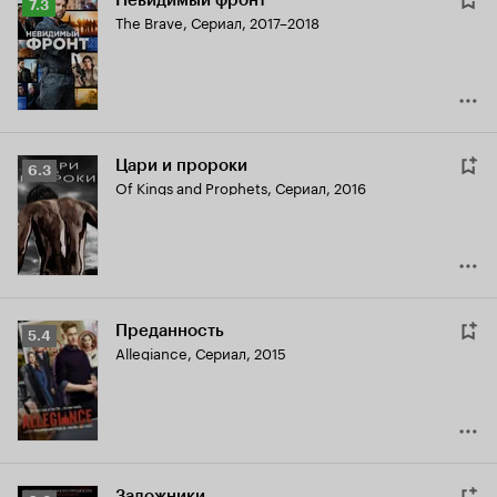
Невидимый фронт
Рейтинг
7.3
The Brave
,
Сериал, 2017–2018
Кинопоиска
7.3
Цари и пророки
Рейтинг
6.3
Of Kings and Prophets
,
Сериал, 2016
Кинопоиска
6.3
Преданность
Рейтинг
5.4
Allegiance
,
Сериал, 2015
Кинопоиска
5.4
Заложники