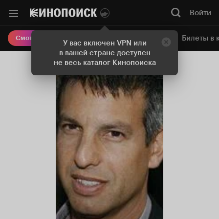
Войти
Онлайн-кинотеатр
Билеты в 
Смотреть кино
У вас включен VPN или
в вашей стране доступен
не весь каталог Кинопоиска