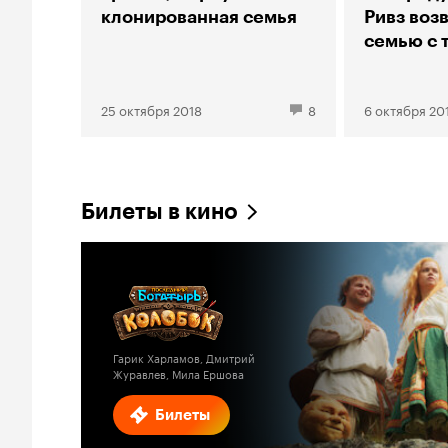
клонированная семья
Ривз воз
семью с 
25 октября 2018
8
6 октября 20
Билеты в кино
Гарик Харламов, Дмитрий
Журавлев, Мила Ершова
Билеты