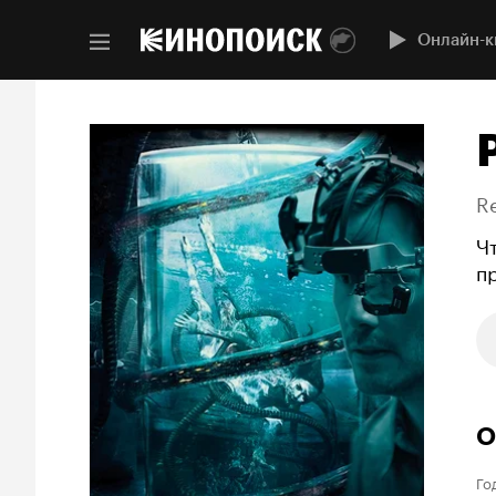
Онлайн-к
Re
Ч
п
О
Го