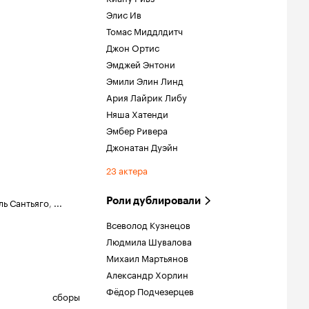
Элис Ив
Томас Миддлдитч
Джон Ортис
Эмджей Энтони
Эмили Элин Линд
Ария Лайрик Либу
Няша Хатенди
Эмбер Ривера
Джонатан Дуэйн
23 актера
Роли дублировали
ь Сантьяго
,
...
Всеволод Кузнецов
Людмила Шувалова
Михаил Мартьянов
Александр Хорлин
Фёдор Подчезерцев
сборы