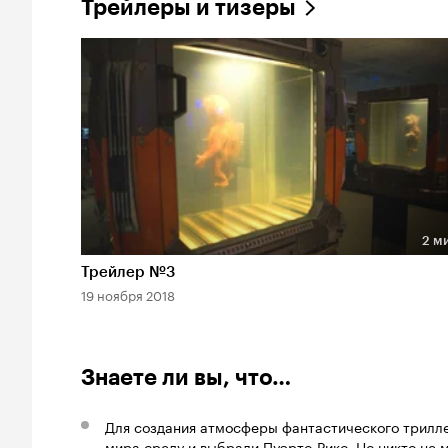
Трейлеры и тизеры
2 м
Длительность 2 мин
Трейлер №3
19 ноября 2018
Знаете ли вы, что…
Для создания атмосферы фантастического трилле
мира среду и выбрали Пуэрто-Рико. Но никто не 