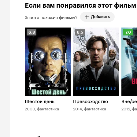
9%
Если вам понравился этот фильм
оценок:
49.
Знаете похожие фильмы?
Добавить
Рейтинг
Рейтинг
Рейти
6.8
6.5
7.0
Кинопоиска
Кинопоиска
Киноп
6.8
6.5
7.0
Шестой день
Превосходство
Вне/с
2000, фантастика
2014, фантастика
2015, ф