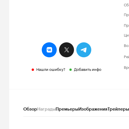
Сб
Пр
Пр
Ци
Во
Ре
Вр
Нашли ошибку?
Добавить инфо
Обзор
Награды
Премьеры
Изображения
Трейлеры