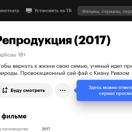
инотеатр
Установить на ТВ
Репродукция (2017)
plicas
18+
тобы вернуть к жизни свою семью, ученый идет пр
рироды. Провокационный сай-фай с Киану Ривзом
Здесь можно отмет
Буду смотреть
сериал просм
 фильме
д производства
2017