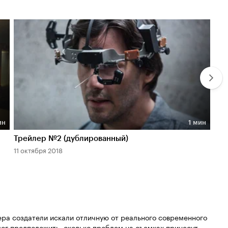
ин
1 мин
Длительность 1 мин
Дл
Трейлер №2 (дублированный)
Тре
11 октября 2018
21 м
ра создатели искали отличную от реального современного
мог предположить, сколько проблем на съемках принесут