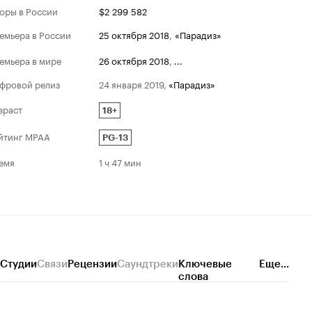
оры в России
$2 299 582
емьера в России
25 октября 2018
,
«Парадиз»
емьера в мире
26 октября 2018
,
...
фровой релиз
24 января 2019
,
«Парадиз»
зраст
18+
йтинг MPAA
PG-13
емя
1 ч 47 мин
Студии
Связи
Рецензии
Саундтреки
Ключевые
Еще...
слова