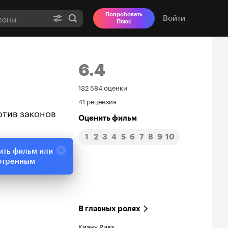
Попробовать
Войти
Плюс
6.4
Рейтинг
132 584 оценки
41 рецензия
Кинопоиска
отив законов
Оценить фильм
6.4
1
2
3
4
5
6
7
8
9
10
ить фильм или
отренным
В главных ролях
Киану Ривз