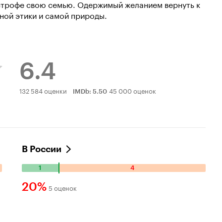
астрофе свою семью. Одержимый желанием вернуть к
чной этики и самой природы.
6.4
Рейтинг
132 584 оценки
45 000 оценок
IMDb
:
5.50
Кинопоиска
6.4
В России
1
4
Количество
положительных
20%
5 оценок
оценок:
Рейтинг
1.
Количество
Кинопоиска
отрицательных