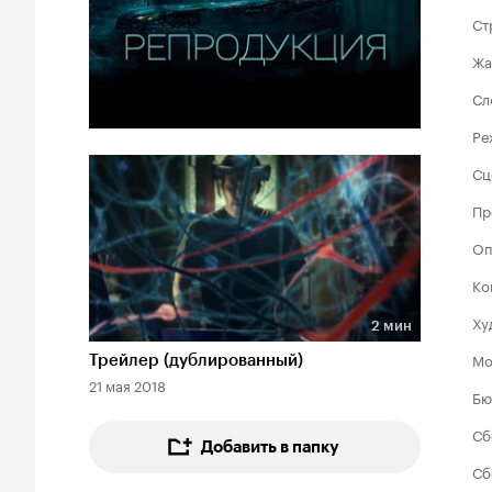
Ст
Жа
Сл
Ре
Сц
Пр
Оп
Ко
Ху
2 мин
Длительность 2 мин
Мо
Трейлер (дублированный)
21 мая 2018
Бю
Сб
Добавить в папку
Сб