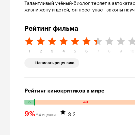
Талантливый учёный-биолог теряет в автокат
жизни жену и детей, он преступает законы нау
Рейтинг фильма
1
2
3
4
5
6
7
8
9
10
Написать рецензию
Рейтинг кинокритиков в мире
5
49
Количество
положительных
3.2
9%
54 оценки
оценок:
Рейтинг
5.
Количество
Кинопоиска
отрицательных