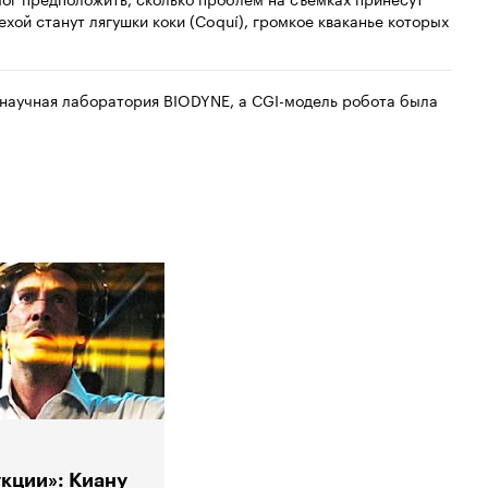
хой станут лягушки коки (Coquí), громкое кваканье которых
научная лаборатория BIODYNE, а CGI-модель робота была
кции»: Киану