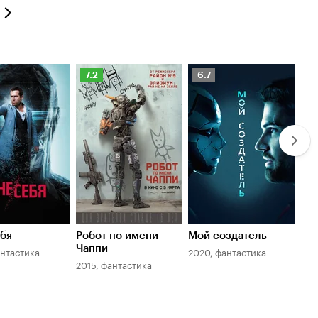
20%
оценок:
4.
нг
Рейтинг
Рейтинг
Ре
7.2
6.7
7.
оиска
Кинопоиска
Кинопоиска
К
7.2
6.7
7.
ебя
Робот по имени
Мой создатель
Я, 
Чаппи
антастика
2020, фантастика
200
2015, фантастика