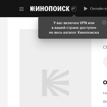
Онлайн-к
У вас включен VPN или
в вашей стране доступен
не весь каталог Кинопоиска
C
О
Ка
Да