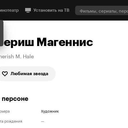
инотеатр
Установить на ТВ
Чериш Магеннис
herish M. Hale
Любимая звезда
 персоне
рьера
Художник
та рождения
—