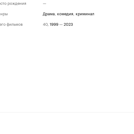
сто рождения
—
анры
драма
,
комедия
,
криминал
его фильмов
40
,
1999
—
2023