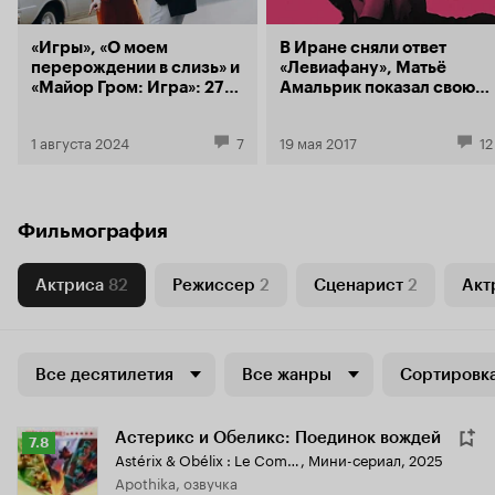
«Игры», «О моем
В Иране сняли ответ
перерождении в слизь» и
«Левиафану», Матьё
«Майор Гром: Игра»: 27
Амальрик показал свою
премьер Кинопоиска в
«Барбару»
августе
1 августа 2024
7
19 мая 2017
12
Фильмография
Актриса
82
Режиссер
2
Сценарист
2
Акт
Все десятилетия
Все жанры
Сортировка
Астерикс и Обеликс: Поединок вождей
Рейтинг
7.8
Astérix & Obélix : Le Combat des Chefs
,
Мини-сериал, 2025
Кинопоиска
Apothika, озвучка
7.8