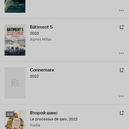
Bâtiment 5
2023
Agnès Millas
Connemara
2022
Второй шанс
Рейтинг
5.6
Le processus de paix
,
2022
Кинопоиска
Nadia
5.6