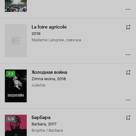
La foire agricole
2019
Madame Langrée, озвучка
Холодная война
Рейтинг
7.3
Zimna wojna
,
2018
Кинопоиска
Juliette
7.3
Барбара
Рейтинг
5.9
Barbara
,
2017
Кинопоиска
Brigitte / Barbara
5.9