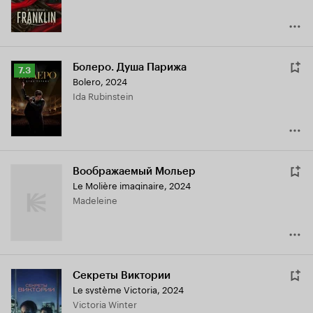
Болеро. Душа Парижа
Рейтинг
7.3
Bolero
,
2024
Кинопоиска
Ida Rubinstein
7.3
Воображаемый Мольер
Le Molière imaginaire
,
2024
Madeleine
Секреты Виктории
Le système Victoria
,
2024
Victoria Winter