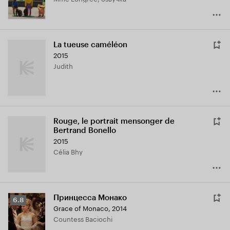
La tueuse caméléon
2015
Judith
Rouge, le portrait mensonger de
Bertrand Bonello
2015
Célia Bhy
Принцесса Монако
Рейтинг
6.8
Grace of Monaco
,
2014
Кинопоиска
Countess Baciochi
6.8