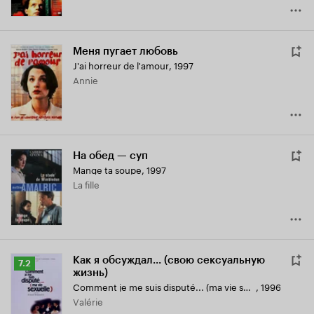
Меня пугает любовь
J'ai horreur de l'amour
,
1997
Annie
На обед — суп
Mange ta soupe
,
1997
La fille
Как я обсуждал... (свою сексуальную
Рейтинг
7.2
жизнь)
Кинопоиска
Comment je me suis disputé... (ma vie sexuelle)
,
1996
7.2
Valérie