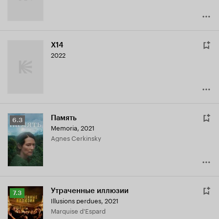
X14
2022
Память
Рейтинг
6.3
Memoria
,
2021
Кинопоиска
Agnes Cerkinsky
6.3
Утраченные иллюзии
Рейтинг
7.3
Illusions perdues
,
2021
Кинопоиска
Marquise d'Espard
7.3