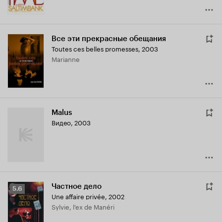
Все эти прекрасные обещания
Toutes ces belles promesses
,
2003
Marianne
Malus
Видео, 2003
Частное дело
Рейтинг
5.6
Une affaire privée
,
2002
Кинопоиска
Sylvie, l'ex de Manéri
5.6