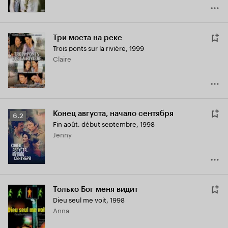
Три моста на реке
Trois ponts sur la rivière
,
1999
Claire
Конец августа, начало сентября
Рейтинг
6.2
Fin août, début septembre
,
1998
Кинопоиска
Jenny
6.2
Только Бог меня видит
Dieu seul me voit
,
1998
Anna