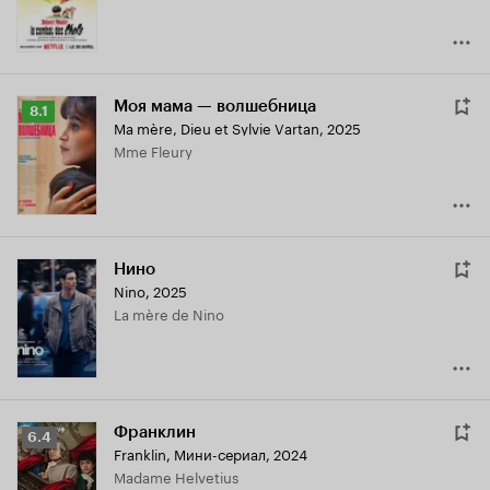
Моя мама — волшебница
Рейтинг
8.1
Ma mère, Dieu et Sylvie Vartan
,
2025
Кинопоиска
Mme Fleury
8.1
Нино
Nino
,
2025
La mère de Nino
Франклин
Рейтинг
6.4
Franklin
,
Мини-сериал, 2024
Кинопоиска
Madame Helvetius
6.4