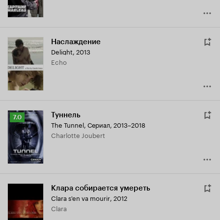
Наслаждение
Delight
,
2013
Echo
Туннель
Рейтинг
7.0
The Tunnel
,
Сериал, 2013–2018
Кинопоиска
Charlotte Joubert
7.0
Клара собирается умереть
Clara s'en va mourir
,
2012
Clara