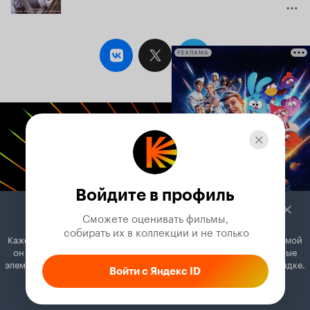
РЕКЛАМА
Войдите в профиль
Сможете оценивать фильмы,

 собирать их в коллекции и не только
Кажется, вы используете блокировщик рекламы. Вместе с рекламой
он может отключать постеры, папки с фильмами и другие важные
элементы. Добавьте Кинопоиск в исключения, и всё будет в порядке.
Войти с Яндекс ID
Как это сделать