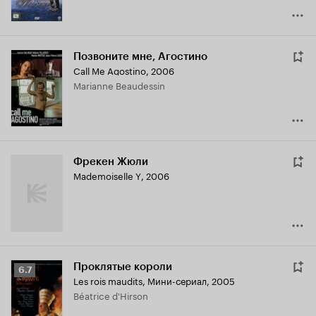
Позвоните мне, Агостино
Call Me Agostino
,
2006
Marianne Beaudessin
Фрекен Жюли
Mademoiselle Y
,
2006
Проклятые короли
Рейтинг
6.7
Les rois maudits
,
Мини-сериал, 2005
Кинопоиска
Béatrice d'Hirson
6.7