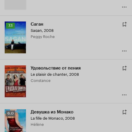
Саган
Рейтинг
7.1
Sagan
,
2008
Кинопоиска
Peggy Roche
7.1
Удовольствие от пения
Le plaisir de chanter
,
2008
Constance
Девушка из Монако
Рейтинг
6.0
La fille de Monaco
,
2008
Кинопоиска
Hélène
6.0