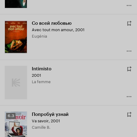
Со всей любовью
Avec tout mon amour
,
2001
Eugénia
Intimisto
2001
La femme
Попробуй узнай
Рейтинг
6.3
Va savoir
,
2001
Кинопоиска
Camille B.
6.3