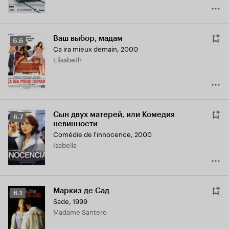
Ваш выбор, мадам
Рейтинг
6.6
Ça ira mieux demain
,
2000
Кинопоиска
Elisabeth
6.6
Сын двух матерей, или Комедия
Рейтинг
6.7
невинности
Кинопоиска
Comédie de l'innocence
,
2000
6.7
Isabella
Маркиз де Сад
Рейтинг
6.1
Sade
,
1999
Кинопоиска
Madame Santero
6.1