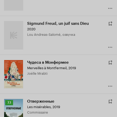
Sigmund Freud, un juif sans Dieu
2020
Lou Andreas-Salomé, озвучка
Чудеса в Монфермее
Merveilles à Montfermeil
,
2019
Joëlle Mrabti
Отверженные
Рейтинг
7.1
Les misérables
,
2019
Кинопоиска
Commissaire
7.1