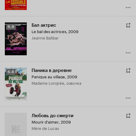
Бал актрис
Рейтинг
6.9
Le bal des actrices
,
2009
Кинопоиска
Jeanne Balibar
6.9
Паника в деревне
Рейтинг
6.8
Panique au village
,
2009
Кинопоиска
Madame Longrée, озвучка
6.8
Любовь до смерти
Mourir d'aimer
,
2009
Mère de Lucas