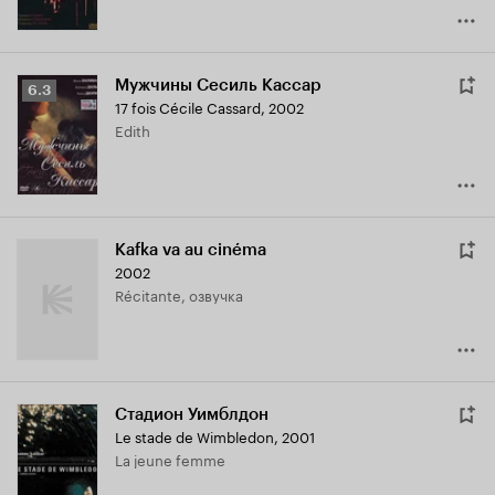
Мужчины Сесиль Кассар
Рейтинг
6.3
17 fois Cécile Cassard
,
2002
Кинопоиска
Edith
6.3
Kafka va au cinéma
2002
Récitante, озвучка
Стадион Уимблдон
Le stade de Wimbledon
,
2001
La jeune femme