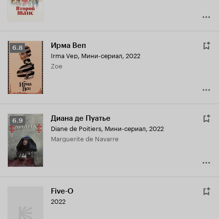
Ирма Веп
Рейтинг
6.8
Irma Vep
,
Мини-сериал, 2022
Кинопоиска
Zoe
6.8
Диана де Пуатье
Рейтинг
6.9
Diane de Poitiers
,
Мини-сериал, 2022
Кинопоиска
Marguerite de Navarre
6.9
Five-O
2022