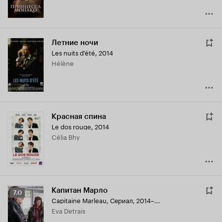
Летние ночи
Les nuits d'été
,
2014
Hélène
Красная спина
Le dos rouge
,
2014
Célia Bhy
Капитан Марло
Рейтинг
7.0
Capitaine Marleau
,
Сериал, 2014–...
Кинопоиска
Eva Detrais
7.0