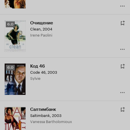
Очищение
Рейтинг
6.0
Clean
,
2004
Кинопоиска
Irene Paolini
6.0
Код 46
Рейтинг
6.0
Code 46
,
2003
Кинопоиска
Sylvie
6.0
Салтимбанк
Saltimbank
,
2003
Vanessa Bartholomioux