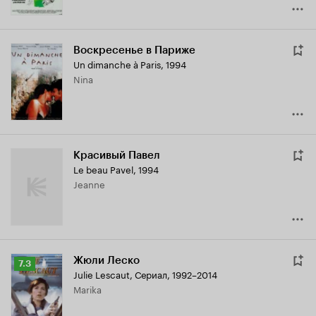
Воскресенье в Париже
Un dimanche à Paris
,
1994
Nina
Красивый Павел
Le beau Pavel
,
1994
Jeanne
Жюли Леско
Рейтинг
7.3
Julie Lescaut
,
Сериал, 1992–2014
Кинопоиска
Marika
7.3