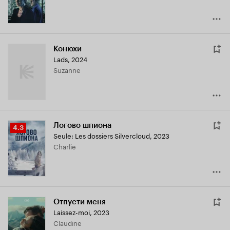
Конюхи
Lads
,
2024
Suzanne
Логово шпиона
Рейтинг
4.3
Seule: Les dossiers Silvercloud
,
2023
Кинопоиска
Charlie
4.3
Отпусти меня
Laissez-moi
,
2023
Claudine