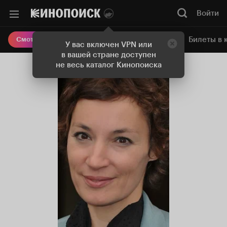
Войти
Онлайн-кинотеатр
Билеты в 
Смотреть кино
У вас включен VPN или
в вашей стране доступен
не весь каталог Кинопоиска