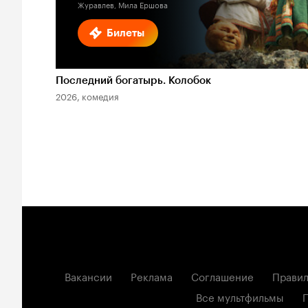
Журавлев, Мила Ершова
Билеты
Последний богатырь. Колобок
2026, комедия
Вакансии
Реклама
Соглашение
Правил
Все мультфильмы