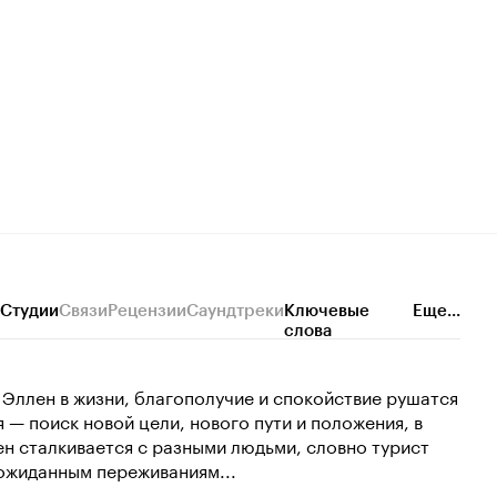
Студии
Связи
Рецензии
Саундтреки
Ключевые
Еще...
слова
о Эллен в жизни, благополучие и спокойствие рушатся
я — поиск новой цели, нового пути и положения, в
ен сталкивается с разными людьми, словно турист
еожиданным переживаниям...