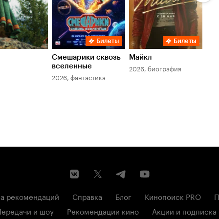
Билеты
Билеты
Смешарики сквозь
Майкл
Зл
вселенные
мер
2026, биография
2026, фантастика
202
а рекомендаций
Справка
Блог
Кинопоиск PRO
П
Передачи и шоу
Рекомендации кино
Акции и подписка