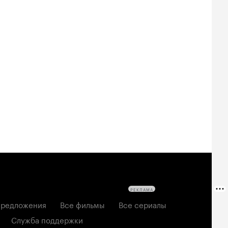
Билеты
Билеты
Билеты
овещие
На деревню
Старый орёл
твецы: Пекло
дедушке 2
2026, семейный
6, ужасы
2026, комедия
РЕКЛАМА
редложения
Все фильмы
Все сериалы
Служба поддержки