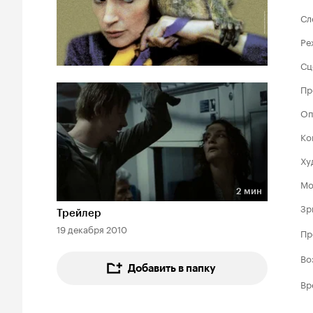
Сл
Ре
Сц
Пр
Оп
Ко
Ху
Мо
2 мин
Длительность 2 мин
Зр
Трейлер
19 декабря 2010
Пр
Во
Добавить в папку
Вр