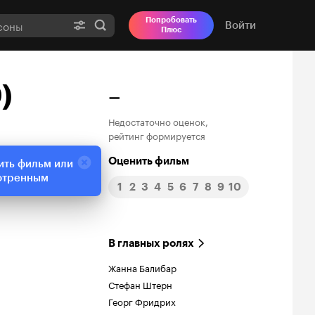
Попробовать
Войти
Плюс
)
–
Недостаточно оценок,
рейтинг формируется
Оценить фильм
ить фильм или
отренным
1
2
3
4
5
6
7
8
9
10
В главных ролях
Жанна Балибар
Стефан Штерн
Георг Фридрих