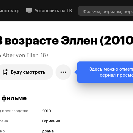
инотеатр
Установить на ТВ
В возрасте Эллен (2010
 Alter von Ellen
18+
Здесь можно отмет
Буду смотреть
сериал просм
 фильме
д производства
2010
рана
Германия
нр
драма