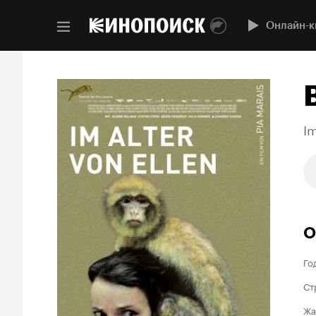
Онлайн-к
Im
О
Го
Ст
Жа