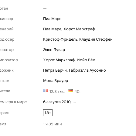
оган
—
жиссер
Пиа Маре
енарий
Пиа Маре
,
Хорст Маркграф
одюсер
Кристоф Фридель
,
Клаудия Стеффен
ератор
Элен Лувар
мпозитор
Хорст Маркграф
,
Йойо Рём
дожник
Петра Барчи
,
Габриэлла Аусонио
нтаж
Мона Брауэр
ители
,
,
...
12.3 тыс
40
емьера в мире
6 августа 2010
,
...
зраст
18+
емя
1 ч 35 мин