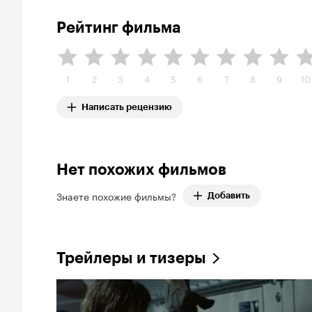
Рейтинг фильма
1
2
3
4
5
6
7
8
9
10
Написать рецензию
Нет похожих фильмов
Знаете похожие фильмы?
Добавить
Трейлеры и тизеры