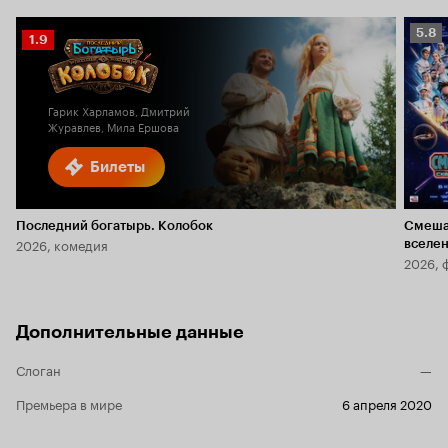
Рейт
5.8
Рейтинг
1.9
Кино
Кинопоиска
5.8
1.9
Гарик Харламов, Дмитрий
Журавлев, Мила Ершова
Билеты
Последний богатырь. Колобок
Смеша
2026, комедия
вселе
2026, 
Дополнительные данные
Слоган
—
Премьера в мире
6 апреля 2020