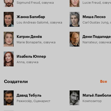
Sigmund Freud, озвучка
Lucie Freud, озву
Жанна Балибар
Миша Леско
Lou Andreas-Salomé, озвучка
Carl Gustav Jung,
Катрин Денёв
Дени Подалиде
Marie Bonaparte, озвучка
Narrateur, озвучка
Изабель Юппер
Anna, озвучка
Создатели
Все
Давид Тебуль
Матьё Ламболи
Режиссёр, Сценарист
Композитор