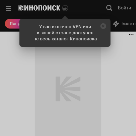
Войти
Онлайн-кинотеатр
Билет
Попробовать Плюс
У вас включен VPN или
в вашей стране доступен
не весь каталог Кинопоиска