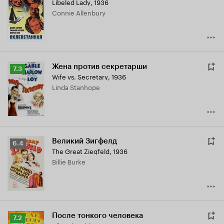
Libeled Lady
,
1936
Кинопоиска
Connie Allenbury
7.1
Жена против секретарши
Рейтинг
7.3
Wife vs. Secretary
,
1936
Кинопоиска
Linda Stanhope
7.3
Великий Зигфелд
Рейтинг
6.4
The Great Ziegfeld
,
1936
Кинопоиска
Billie Burke
6.4
После тонкого человека
Рейтинг
7.2