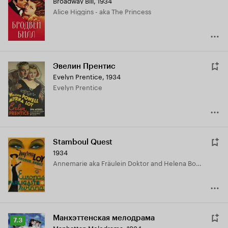
Broadway Bill
,
1934
Кинопоиска
Alice Higgins - aka The Princess
6.9
Эвелин Прентис
Evelyn Prentice
,
1934
Evelyn Prentice
Stamboul Quest
1934
Annemarie aka Fräulein Doktor and Helena Bohlen
Манхэттенская мелодрама
Рейтинг
7.3
Manhattan Melodrama
,
1934