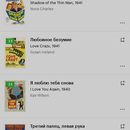
Shadow of the Thin Man
,
1941
Кинопоиска
Nora Charles
6.8
Любовное безумие
Рейтинг
7.1
Love Crazy
,
1941
Кинопоиска
Susan Ireland
7.1
Я люблю тебя снова
Рейтинг
7.1
I Love You Again
,
1940
Кинопоиска
Kay Wilson
7.1
Третий палец, левая рука