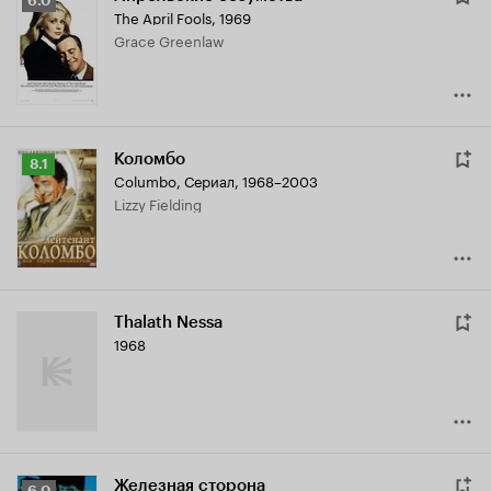
6.0
The April Fools
,
1969
Кинопоиска
Grace Greenlaw
6.0
Коломбо
Рейтинг
8.1
Columbo
,
Сериал, 1968–2003
Кинопоиска
Lizzy Fielding
8.1
Thalath Nessa
1968
Железная сторона
Рейтинг
6.0