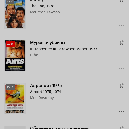
Рейтинг
5.7
The End
,
1978
Кинопоиска
Maureen Lawson
5.7
Муравьи убийцы
Рейтинг
4.8
It Happened at Lakewood Manor
,
1977
Кинопоиска
Ethel
4.8
Аэропорт 1975
Рейтинг
6.2
Airport 1975
,
1974
Кинопоиска
Mrs. Devaney
6.2
Обвиненный и осужденный