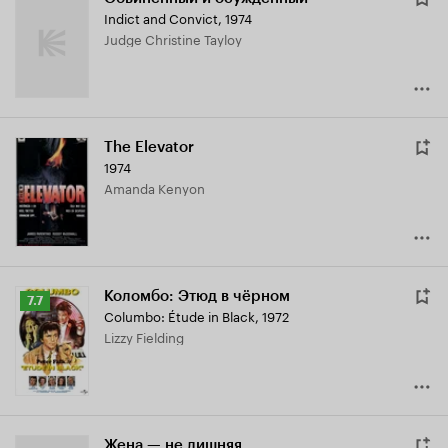
Indict and Convict
,
1974
Judge Christine Tayloy
The Elevator
1974
Amanda Kenyon
Коломбо: Этюд в чёрном
Рейтинг
7.7
Columbo: Étude in Black
,
1972
Кинопоиска
Lizzy Fielding
7.7
Жена — не лишняя