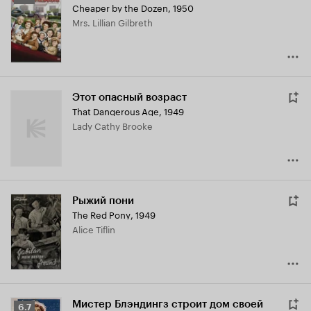
Cheaper by the Dozen
,
1950
Кинопоиска
Mrs. Lillian Gilbreth
7.0
Этот опасный возраст
That Dangerous Age
,
1949
Lady Cathy Brooke
Рыжий пони
The Red Pony
,
1949
Alice Tiflin
Мистер Блэндингз строит дом своей
Рейтинг
6.7