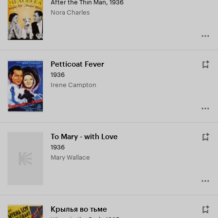
After the Thin Man
,
1936
Кинопоиска
Nora Charles
7.2
Petticoat Fever
1936
Irene Campton
To Mary - with Love
1936
Mary Wallace
Крылья во тьме