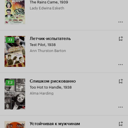
The Rains Came
,
1939
Кинопоиска
Lady Edwina Esketh
6.3
Летчик-испытатель
Рейтинг
7.1
Test Pilot
,
1938
Кинопоиска
Ann Thurston Barton
7.1
Слишком рискованно
Рейтинг
7.2
Too Hot to Handle
,
1938
Кинопоиска
Alma Harding
7.2
Устойчивая к мужчинам