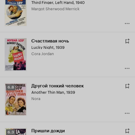
Third Finger, Left Hand
,
1940
Margot Sherwood Merrick
Счастливая ночь
Lucky Night
,
1939
Cora Jordan
Другой тонкий человек
Рейтинг
6.8
Another Thin Man
,
1939
Кинопоиска
Nora
6.8
Пришли дожди
Рейтинг
6.3