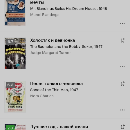
мечты
Кинопоиска
Mr. Blandings Builds His Dream House
,
1948
6.7
Muriel Blandings
Холостяк и девчонка
Рейтинг
6.7
The Bachelor and the Bobby-Soxer
,
1947
Кинопоиска
Judge Margaret Turner
6.7
Песня тонкого человека
Рейтинг
6.3
Song of the Thin Man
,
1947
Кинопоиска
Nora Charles
6.3
Лучшие годы нашей жизни
Рейтинг
7.8