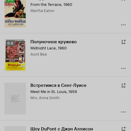
From the Terrace
,
1960
Кинопоиска
Martha Eaton
7.4
Полуночное кружево
Рейтинг
6.6
Midnight Lace
,
1960
Кинопоиска
Aunt Bea
6.6
Встретимся в Сент-Луисе
Meet Me in St. Louis
,
1959
Mrs. Anna Smith
Шоу DuPont с Джун Аллисон