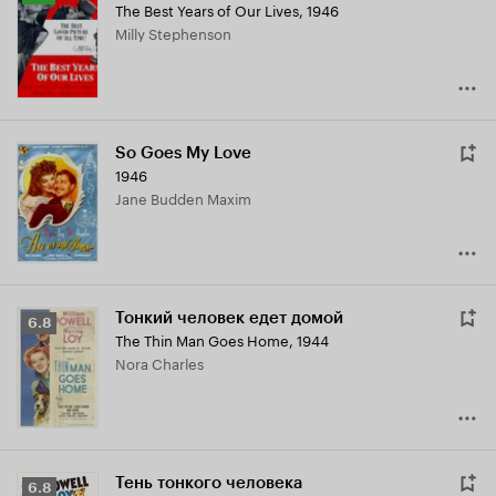
The Best Years of Our Lives
,
1946
Кинопоиска
Milly Stephenson
7.8
So Goes My Love
1946
Jane Budden Maxim
Тонкий человек едет домой
Рейтинг
6.8
The Thin Man Goes Home
,
1944
Кинопоиска
Nora Charles
6.8
Тень тонкого человека
Рейтинг
6.8