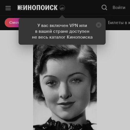
Войти
Онлайн-кинотеатр
Билеты в 
Смотреть кино
У вас включен VPN или
в вашей стране доступен
не весь каталог Кинопоиска