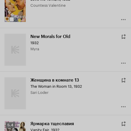
Countess Valentine
6.5
New Morals for Old
1932
Myra
Женщина в комнате 13
The Woman in Room 13
,
1932
Sari Loder
Ярмарка тщеславия
Рейтинг
5.4
Vanity Fair
,
1932
Кинопоиска