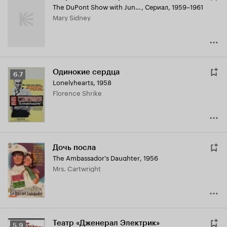
The DuPont Show with June Allyson
,
Сериал, 1959–1961
Mary Sidney
Одинокие сердца
Рейтинг
6.7
Lonelyhearts
,
1958
Кинопоиска
Florence Shrike
6.7
Дочь посла
The Ambassador's Daughter
,
1956
Mrs. Cartwright
Театр «Дженерал Электрик»
Рейтинг
5.9