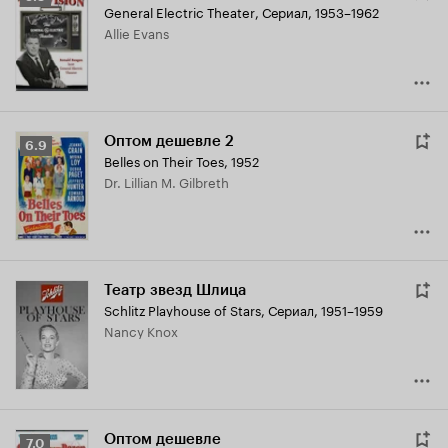
General Electric Theater
,
Сериал, 1953–1962
Кинопоиска
Allie Evans
5.9
Оптом дешевле 2
Рейтинг
6.9
Belles on Their Toes
,
1952
Кинопоиска
Dr. Lillian M. Gilbreth
6.9
Театр звезд Шлица
Schlitz Playhouse of Stars
,
Сериал, 1951–1959
Nancy Knox
Оптом дешевле
Рейтинг
7.0