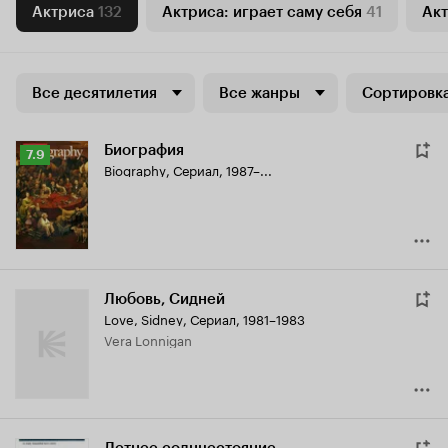
Актриса
132
Актриса: играет саму себя
41
Акт
Все десятилетия
Все жанры
Сортировка
Биография
Рейтинг
7.9
Biography
,
Сериал, 1987–...
Кинопоиска
7.9
Любовь, Сидней
Love, Sidney
,
Сериал, 1981–1983
Vera Lonnigan