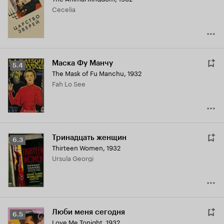
Кинопоиска
Cecelia
5.9
Маска Фу Манчу
Рейтинг
5.4
The Mask of Fu Manchu
,
1932
Кинопоиска
Fah Lo See
5.4
Тринадцать женщин
Рейтинг
6.3
Thirteen Women
,
1932
Кинопоиска
Ursula Georgi
6.3
Люби меня сегодня
Рейтинг
6.5
Love Me Tonight
,
1932
Кинопоиска