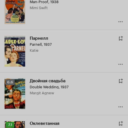
Man-Proof
,
1938
Mimi Swift
Парнелл
Parnell
,
1937
Katie
Двойная свадьба
Рейтинг
6.6
Double Wedding
,
1937
Кинопоиска
Margit Agnew
6.6
Оклеветанная
Рейтинг
7.1