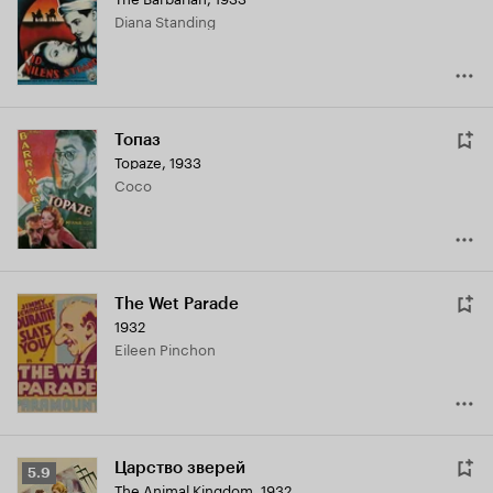
Diana Standing
Топаз
Topaze
,
1933
Coco
The Wet Parade
1932
Eileen Pinchon
Царство зверей
Рейтинг
5.9
The Animal Kingdom
,
1932