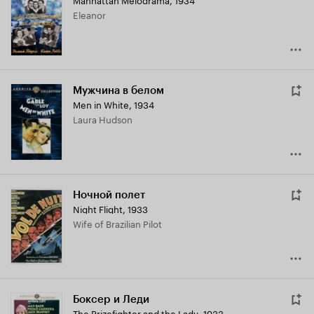
Кинопоиска
Eleanor
7.3
Мужчина в белом
Men in White
,
1934
Laura Hudson
Ночной полет
Night Flight
,
1933
Wife of Brazilian Pilot
Боксер и Леди
The Prizefighter and the Lady
,
1933