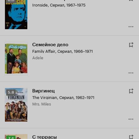
Ironside
,
Сериал, 1967–1975
Кинопоиска
6.0
Семейное дело
Family Affair
,
Сериал, 1966–1971
Adele
Виргинец
Рейтинг
5.8
The Virginian
,
Сериал, 1962–1971
Кинопоиска
Mrs. Miles
5.8
С террасы
Рейтинг
7.4