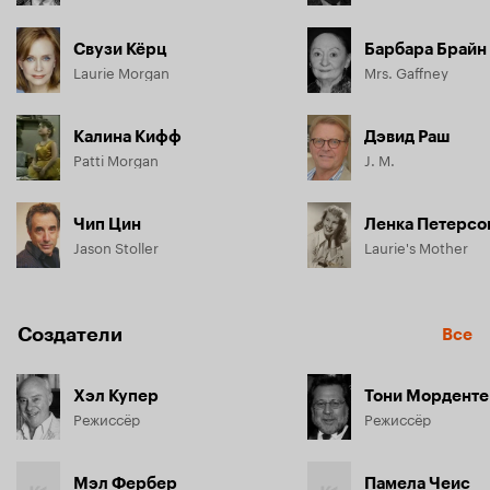
Свузи Кёрц
Барбара Брайн
Laurie Morgan
Mrs. Gaffney
Калина Кифф
Дэвид Раш
Patti Morgan
J. M.
Чип Цин
Ленка Петерсо
Jason Stoller
Laurie's Mother
Создатели
Все
Хэл Купер
Тони Морденте
Режиссёр
Режиссёр
Мэл Фербер
Памела Чеис