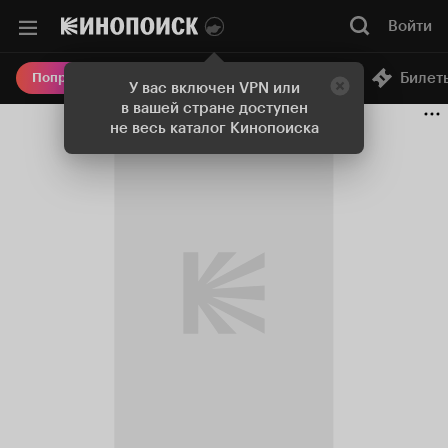
Войти
Онлайн-кинотеатр
Билет
Попробовать Плюс
У вас включен VPN или
в вашей стране доступен
не весь каталог Кинопоиска