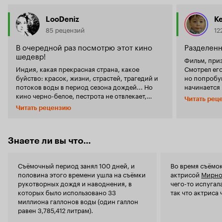
LooDeniz
K
85 рецензий
12
В очередной раз посмотрю этот кино
Разделенн
шедевр!
Фильм, приз
Индия, какая прекрасная страна, какое
Смотрел его
буйство: красок, жизни, страстей, трагедий и
но попробую 
потоков воды в период сезона дождей... Но
начинается 
кино черно-белое, пестрота не отвлекает,
принципе д
Читать рец
танцев и песен - нет, ведь Индия воссоздана в
синопсисе.
Читать рецензию
павильонах Голливуда, как и потрясающие
миссия, как
сцены землетрясения и наводнения. Но это
креста'. О
можно понять, посмотрев фильм
на приём. З
неоднократно. Сразу можно оценить качество
американко
Знаете ли вы что...
киноленты по операторской работе: каждый
легкомысле
кадр - совершенен, каждая линия и жест -
Тома помочь
Съёмочный период занял 100 дней, и
Во время съёмок
закончен. Сюжет взят из модного на то время
показывают
половина этого времени ушла на съёмки
актрисой
Мирно
романа Луиса Бромфилда, про жизнь в
картины в 
рукотворных дождя и наводнения, в
чего-то испугал
колониальной Индии. Режиссер уловил
Марии Успе
которых было использовано 33
так что актриса 
эксцентричную манеру романа и выстроил
удивительно
миллиона галлонов воды (один галлон
драматическую историю - как-то легко и
преподносят
равен 3,785,412 литрам).
непринужденно с забавными и умными
сюжета, ис
диалогами, с скрытым символизмом и
первую пол