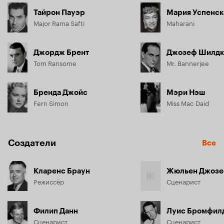
Тайрон Пауэр
Мария Успенск
Major Rama Safti
Maharani
Джордж Брент
Джозеф Шилдк
Tom Ransome
Mr. Bannerjee
Бренда Джойс
Мэри Нэш
Fern Simon
Miss Mac Daid
Создатели
Все
Кларенс Браун
Жюльен Джозе
Режиссёр
Сценарист
Филип Данн
Луис Бромфил
Сценарист
Сценарист