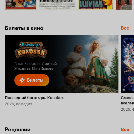
Билеты в кино
Все
Гарик Харламов, Дмитрий
Журавлев, Мила Ершова
Билеты
Последний богатырь. Колобок
Смеша
2026, комедия
вселе
2026, 
Рецензии
Все