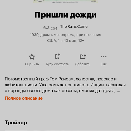
Пришли дожди
The Rains Came
254
Рейтинг
6.3
Кинопоиска
1939, драма, мелодрама, приключения
6.3
США, 1 ч 43 мин, 12+
Оценить
Буду смотреть
Добавить
Еще
Потомственный граф Том Раисам, холостяк, ловелас и 
любитель виски. Уже семь лет он живет в Индии, наблюдая 
с веранды своего дома как сезоны, сменяя дат друга, 
приносят то жару, то проливные дожди. В один из таких 
Полное описание
дней, во время общения со своим другом индийским 
майором-врачом по имени Рэма он получает приглашение 
на праздничный обед в Американской миссии штата 
Ранчипур.

Трейлер
Прибыв на место, герой знакомится с семнадцатилетней 