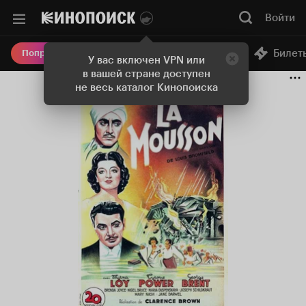
Войти
Онлайн-кинотеатр
Билет
Попробовать Плюс
У вас включен VPN или
в вашей стране доступен
не весь каталог Кинопоиска