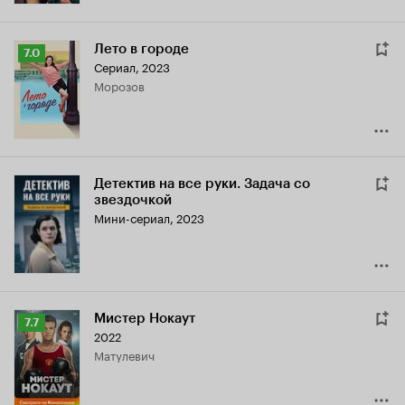
Лето в городе
Рейтинг
7.0
Сериал, 2023
Кинопоиска
Морозов
7.0
Детектив на все руки. Задача со
звездочкой
Мини-сериал, 2023
Мистер Нокаут
Рейтинг
7.7
2022
Кинопоиска
Матулевич
7.7