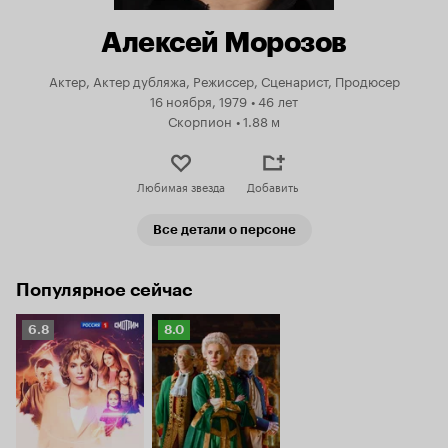
Алексей Морозов
Актер, Актер дубляжа, Режиссер, Сценарист, Продюсер
16 ноября, 1979
•
46 лет
Скорпион
•
1.88 м
Любимая звезда
Добавить
Все детали о персоне
Популярное сейчас
Рейтинг
Рейтинг
6.8
8.0
Кинопоиска
Кинопоиска
6.8
8.0