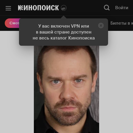
Войти
Онлайн-кинотеатр
Билеты в 
Смотреть кино
У вас включен VPN или
в вашей стране доступен
не весь каталог Кинопоиска