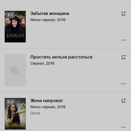
Забытая женщина
Рейтинг
6.1
Мини-сериал, 2016
Кинопоиска
6.1
Простить нельзя расстаться
Сериал, 2016
Жена напрокат
Рейтинг
6.0
Мини-сериал, 2016
Кинопоиска
Дима
6.0