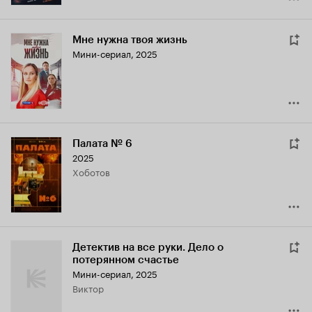
Мне нужна твоя жизнь
Мини-сериал, 2025
Палата № 6
2025
Хоботов
Детектив на все руки. Дело о
потерянном счастье
Мини-сериал, 2025
Виктор