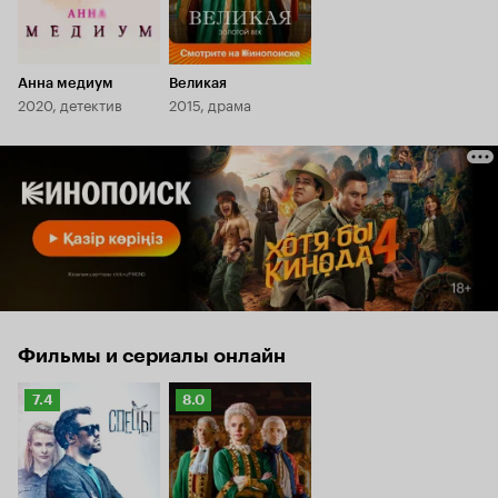
Анна медиум
Великая
2020, детектив
2015, драма
Фильмы и сериалы онлайн
Рейтинг
Рейтинг
7.4
8.0
Кинопоиска
Кинопоиска
7.4
8.0