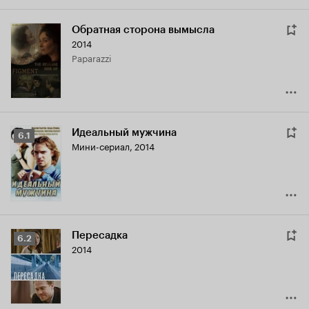
Обратная сторона вымысла
2014
Paparazzi
Идеальный мужчина
Рейтинг
6.1
Мини-сериал, 2014
Кинопоиска
6.1
Пересадка
Рейтинг
6.2
2014
Кинопоиска
6.2