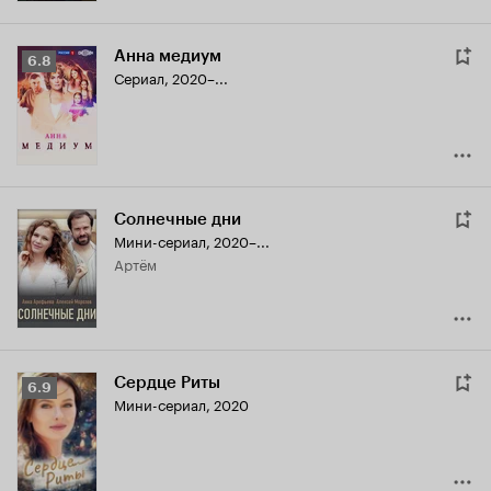
Анна медиум
Рейтинг
6.8
Сериал, 2020–...
Кинопоиска
6.8
Солнечные дни
Мини-сериал, 2020–...
Артём
Сердце Риты
Рейтинг
6.9
Мини-сериал, 2020
Кинопоиска
6.9