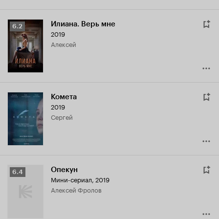
Илиана. Верь мне
Рейтинг
6.2
2019
Кинопоиска
Алексей
6.2
Комета
2019
Сергей
Опекун
Рейтинг
6.4
Мини-сериал, 2019
Кинопоиска
Алексей Фролов
6.4