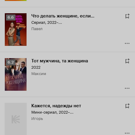
Что делать женщине, если...
Рейтинг
6.6
Сериал, 2022–...
Кинопоиска
Павел
6.6
Тот мужчина, та женщина
Рейтинг
6.2
2022
Кинопоиска
Максим
6.2
Кажется, надежды нет
Мини-сериал, 2022–...
Игорь