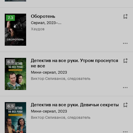
Оборотень
Рейтинг
7.3
Сериал, 2023–...
Кинопоиска
Хаудов
7.3
Детектив на все руки. Утром проснутся
Рейтинг
6.5
не все
Кинопоиска
Мини-сериал, 2023
6.5
Виктор Селиванов, следователь
Детектив на все руки. Девичьи секреты
Рейтинг
6.5
Мини-сериал, 2023
Кинопоиска
Виктор Селиванов, следователь
6.5