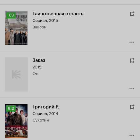
Таинственная страсть
Рейтинг
7.3
Сериал, 2015
Кинопоиска
Ваксон
7.3
Заказ
2015
Он
Григорий Р.
Рейтинг
8.2
Сериал, 2014
Кинопоиска
Сухотин
8.2