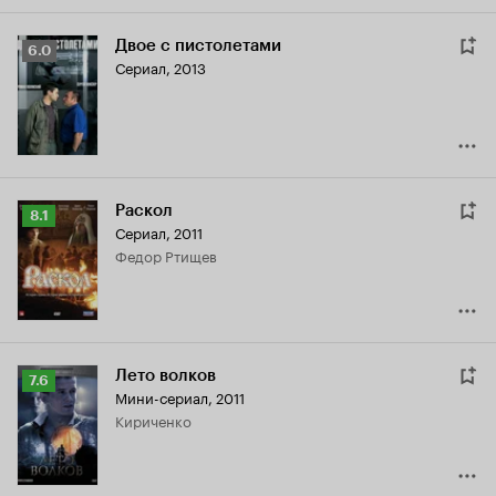
Двое с пистолетами
Рейтинг
6.0
Сериал, 2013
Кинопоиска
6.0
Раскол
Рейтинг
8.1
Сериал, 2011
Кинопоиска
Федор Ртищев
8.1
Лето волков
Рейтинг
7.6
Мини-сериал, 2011
Кинопоиска
Кириченко
7.6