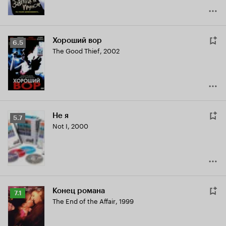
Хороший вор
Рейтинг
6.5
The Good Thief
,
2002
Кинопоиска
6.5
Не я
Рейтинг
5.7
Not I
,
2000
Кинопоиска
5.7
Конец романа
Рейтинг
7.1
The End of the Affair
,
1999
Кинопоиска
7.1