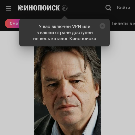
Войти
Онлайн-кинотеатр
Билеты в 
Смотреть кино
У вас включен VPN или
в вашей стране доступен
не весь каталог Кинопоиска