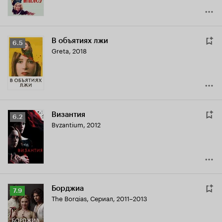
В объятиях лжи
Рейтинг
6.5
Greta
,
2018
Кинопоиска
6.5
Византия
Рейтинг
6.2
Byzantium
,
2012
Кинопоиска
6.2
Борджиа
Рейтинг
7.9
The Borgias
,
Сериал, 2011–2013
Кинопоиска
7.9