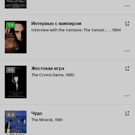
Интервью с вампиром
Рейтинг
7.9
Interview with the Vampire: The Vampire Chronicles
,
1994
Кинопоиска
7.9
Жестокая игра
Рейтинг
7.0
The Crying Game
,
1992
Кинопоиска
7.0
Чудо
Рейтинг
6.4
The Miracle
,
1991
Кинопоиска
6.4