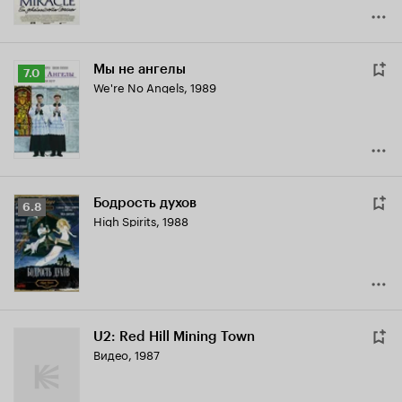
Мы не ангелы
Рейтинг
7.0
We're No Angels
,
1989
Кинопоиска
7.0
Бодрость духов
Рейтинг
6.8
High Spirits
,
1988
Кинопоиска
6.8
U2: Red Hill Mining Town
Видео, 1987