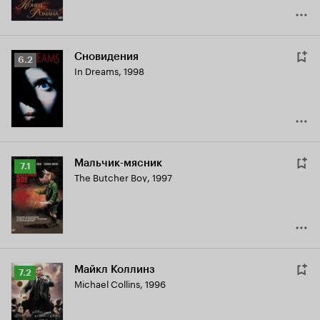
Сновидения
Рейтинг
6.2
In Dreams
,
1998
Кинопоиска
6.2
Мальчик-мясник
Рейтинг
7.1
The Butcher Boy
,
1997
Кинопоиска
7.1
Майкл Коллинз
Рейтинг
7.2
Michael Collins
,
1996
Кинопоиска
7.2