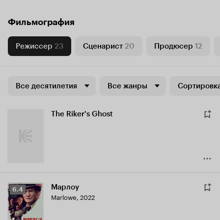
Фильмография
Режиссер
23
Сценарист
20
Продюсер
12
Все десятилетия
Все жанры
Сортировка
The Riker's Ghost
Марлоу
Рейтинг
6.4
Marlowe
,
2022
Кинопоиска
6.4