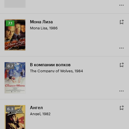
Мона Лиза
Рейтинг
7.1
Mona Lisa
,
1986
Кинопоиска
7.1
В компании волков
Рейтинг
6.7
The Company of Wolves
,
1984
Кинопоиска
6.7
Ангел
Рейтинг
6.3
Angel
,
1982
Кинопоиска
6.3