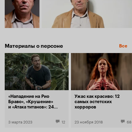
Материалы о персоне
Все
«Нападение на Рио
Ужас как красиво: 12
Браво», «Крушение»
самых эстетских
и «Атака титанов»: 24
хорроров
премьеры Кинопоиска
в марте
3 марта 2023
12
23 ноября 2018
68