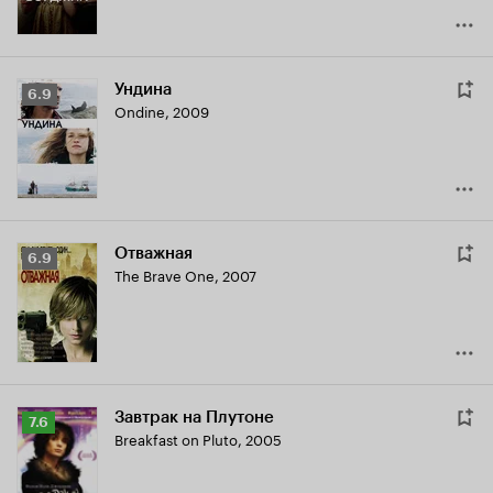
Ундина
Рейтинг
6.9
Ondine
,
2009
Кинопоиска
6.9
Отважная
Рейтинг
6.9
The Brave One
,
2007
Кинопоиска
6.9
Завтрак на Плутоне
Рейтинг
7.6
Breakfast on Pluto
,
2005
Кинопоиска
7.6