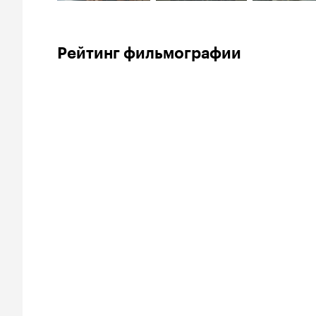
Рейтинг фильмографии