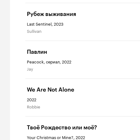
Рубеж выживания
Last Sentinel, 2023
Sullivan
Павлин
Peacock, сериал, 2022
Jay
We Are Not Alone
2022
Robbie
Твоё Рождество или моё?
Your Christmas or Mine?, 2022