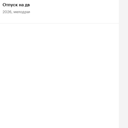
Отпуск на двоих
Эмили в Париже
2026, мелодрама
2020, драма