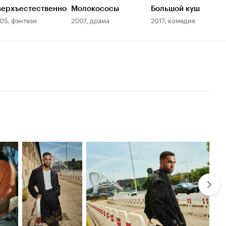
верхъестественное
Молокососы
Большой куш
05, фэнтези
2007, драма
2017, комедия