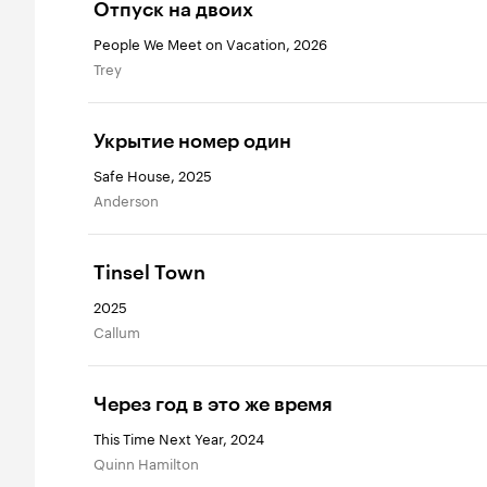
Отпуск на двоих
People We Meet on Vacation, 2026
Trey
Укрытие номер один
Safe House, 2025
Anderson
Tinsel Town
2025
Callum
Через год в это же время
This Time Next Year, 2024
Quinn Hamilton