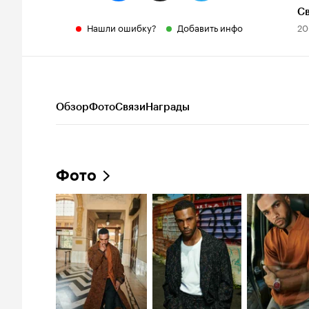
С
Нашли ошибку?
Добавить инфо
20
Обзор
Фото
Связи
Награды
Фото