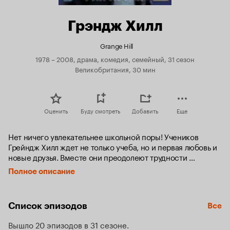
Грэндж Хилл
Grange Hill
1978 – 2008, драма, комедия, семейный, 31 сезон
Великобритания, 30 мин
Оценить
Буду смотреть
Добавить
Еще
Нет ничего увлекательнее школьной поры! Учеников 
Грейндж Хилл ждет не только учеба, но и первая любовь и 
новые друзья. Вместе они преодолеют трудности 
школьных будней и найдут выход из самых разных 
Полное описание
ситуаций.
Список эпизодов
Все
Вышло 20 эпизодов в 31 сезоне