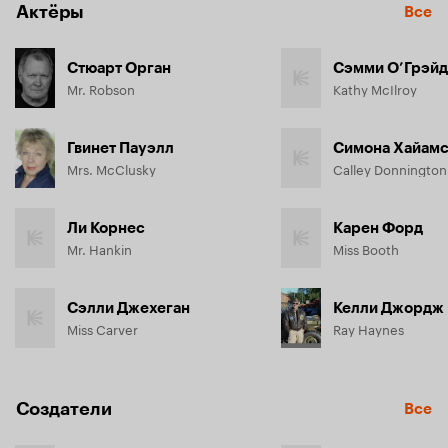
Актёры
Все
Стюарт Орган
Сэмми О’Грэй
Mr. Robson
Kathy McIlroy
Гвинет Пауэлл
Симона Хайам
Mrs. McClusky
Calley Donnington
Ли Корнес
Карен Форд
Mr. Hankin
Miss Booth
Сэлли Джехеган
Келли Джордж
Miss Carver
Ray Haynes
Создатели
Все