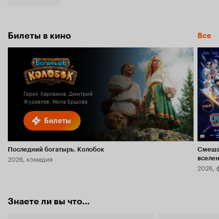
Билеты в кино
Все
Гарик Харламов, Дмитрий
Журавлев, Мила Ершова
Билеты
Последний богатырь. Колобок
Смеша
2026, комедия
вселе
2026, 
Знаете ли вы что...