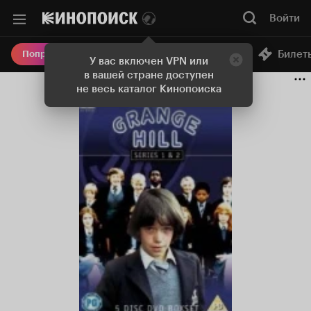
Войти
Онлайн-кинотеатр
Билет
Попробовать Плюс
У вас включен VPN или
в вашей стране доступен
не весь каталог Кинопоиска