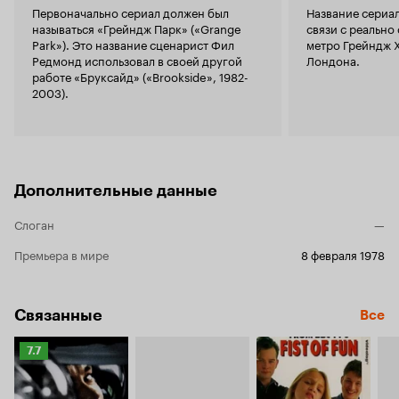
Первоначально сериал должен был
Название сериал
называться «Грейндж Парк» («Grange
связи с реальн
Park»). Это название сценарист Фил
метро Грейндж 
Редмонд использовал в своей другой
Лондона.
работе «Бруксайд» («Brookside», 1982-
2003).
Дополнительные данные
Слоган
—
Премьера в мире
8 февраля 1978
Связанные
Все
Рейтинг
7.7
Кинопоиска
7.7