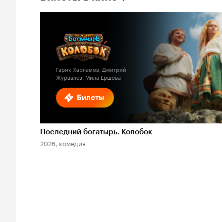
Гарик Харламов, Дмитрий
Журавлев, Мила Ершова
Билеты
Последний богатырь. Колобок
2026, комедия