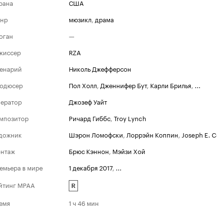
рана
США
нр
мюзикл
,
драма
оган
—
жиссер
RZA
енарий
Николь Джефферсон
одюсер
Пол Холл
,
Дженнифер Бут
,
Карли Брилья
,
...
ератор
Джозеф Уайт
мпозитор
Ричард Гиббс
,
Troy Lynch
дожник
Шэрон Ломофски
,
Лоррэйн Коппин
,
Joseph E. 
нтаж
Брюс Кэннон
,
Мэйзи Хой
емьера в мире
1 декабря 2017
,
...
йтинг MPAA
R
емя
1 ч 46 мин