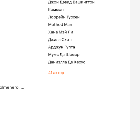
Джон Дэвид Вашингтон
Коммон
Лоррейн Туссен
Method Man
Хана Мэй Ли
Джилл Скотт
Арджун Гупта
Мумс Да Шемер
Даниэлла Де Хесус
41 актер
Colmenero
,
...