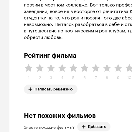
поэзии в местном колледже. Вот только проф
заведении, вовсе не в восторге от речитатива 
студентки на то, что рэп и поэзия - это две а
невозможно. Пытаясь разобраться в себе и отк
в путешествие по поэтическим и рэп-клубам, гд
обрести любовь.
Рейтинг фильма
1
2
3
4
5
6
7
8
9
10
Написать рецензию
Нет похожих фильмов
Знаете похожие фильмы?
Добавить