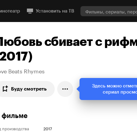
инотеатр
Установить на ТВ
Любовь сбивает с риф
(2017)
ove Beats Rhymes
Здесь можно отмет
Буду смотреть
сериал просм
 фильме
д производства
2017