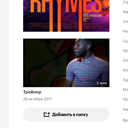
Ст
Жа
Сл
Ре
Сц
Пр
Оп
Ко
Ху
2 мин
Длительность 2 мин
Мо
Трейлер
28 октября 2017
Пр
Ре
Добавить в папку
Вр