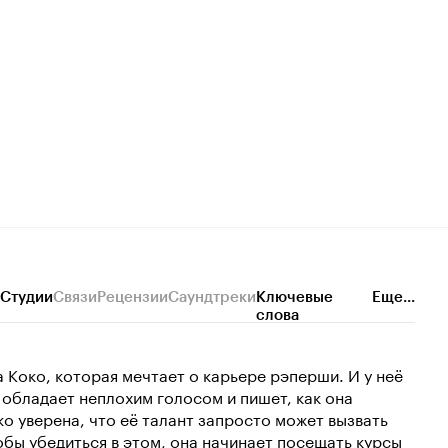
Студии
Связи
Рецензии
Саундтреки
Ключевые
Еще...
слова
 Коко, которая мечтает о карьере рэперши. И у неё
, обладает неплохим голосом и пишет, как она
ко уверена, что её талант запросто может вызвать
бы убедиться в этом, она начинает посещать курсы