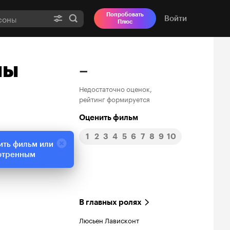
Попробовать
Войти
Плюс
мы
–
Недостаточно оценок,
рейтинг формируется
Оценить фильм
1
2
3
4
5
6
7
8
9
10
ить фильм или
отренным
В главных ролях
Люсьен Лависконт