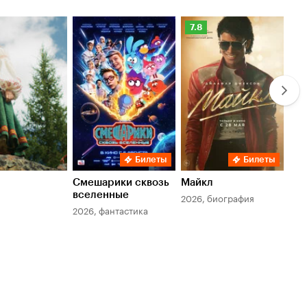
Рейтинг
Ре
7.8
6.
Кинопоиска
Ки
7.8
6.
Билеты
Билеты
Смешарики сквозь
Майкл
Зл
вселенные
мер
2026, биография
2026, фантастика
202