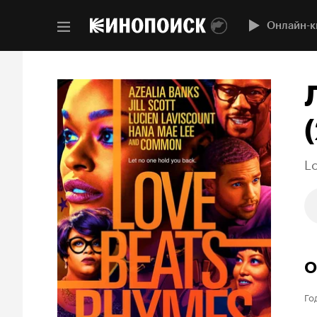
Онлайн-к
L
О
Го