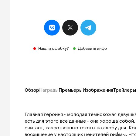
Нашли ошибку?
Добавить инфо
Обзор
Награды
Премьеры
Изображения
Трейлеры
Главная героиня - молодая темнокожая девушка
есть для этого все данные - она хороша собой
считает, качественные тексты на злобу дня. Ко
восхищение у настоящих ценителей рифмы. Что