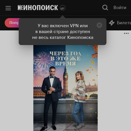
Войти
Онлайн-кинотеатр
Билет
Попробовать Плюс
У вас включен VPN или
в вашей стране доступен
не весь каталог Кинопоиска