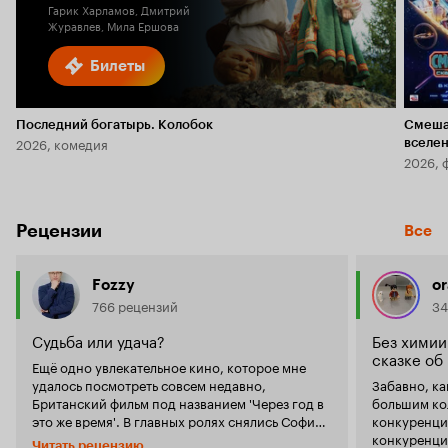
Гарик Харламов, Дмитрий
Журавлев, Мила Ершова
Билеты
Последний богатырь. Колобок
Смеша
2026, комедия
вселе
2026, 
Рецензии
Все
Fozzy
o
766 рецензий
34
Судьба или удача?
Без химии
сказке об
Ещё одно увлекательное кино, которое мне
удалось посмотреть совсем недавно,
Забавно, ка
Британский фильм под названием 'Через год в
большим ко
это же время'. В главных ролях снялись Софи
конкуренции
Куксон и Люсьен Лависконт, исполнившие
конкуренци
Читать рецензию