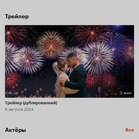
совершенно по-разному, но годы спустя судьба снова 
сталкивает их вместе.
Трейлер
2 мин
Длительность 2 мин
Трейлер (дублированный)
6 августа 2024
Актёры
Все