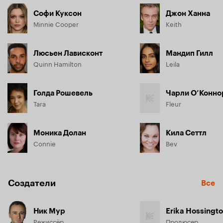
Софи Куксон
Джон Ханна
Minnie Cooper
Keith
Люсьен Лависконт
Мандип Гилл
Quinn Hamilton
Leila
Голда Рошевель
Чарли О’Конно
Tara
Fleur
Моника Долан
Кила Сеттл
Connie
Bev
Создатели
Все
Ник Мур
Erika Hossingt
Режиссёр
Продюсер