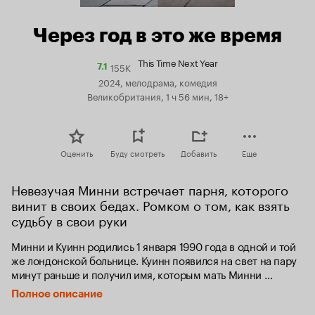
Через год в это же время
This Time Next Year
155K
Рейтинг
7.1
Кинопоиска
2024, мелодрама, комедия
7.1
Великобритания, 1 ч 56 мин, 18+
Оценить
Буду смотреть
Добавить
Еще
Невезучая Минни встречает парня, которого 
винит в своих бедах. Ромком о том, как взять 
судьбу в свои руки
Минни и Куинн родились 1 января 1990 года в одной и той 
же лондонской больнице. Куинн появился на свет на пару 
минут раньше и получил имя, которым мать Минни 
собиралась назвать свою дочь. Минни убеждена — вместе 
Полное описание
с именем он украл и её удачу. Их жизни сложились 