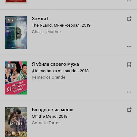
Земля I
Рейтинг
5.7
The I-Land
,
Мини-сериал, 2019
Кинопоиска
Chase's Mother
5.7
Я убила своего мужа
Рейтинг
5.7
¡He matado a mi marido!
,
2018
Кинопоиска
Remedios Grande
5.7
Блюдо не из меню
Off the Menu
,
2018
Cordelia Torres