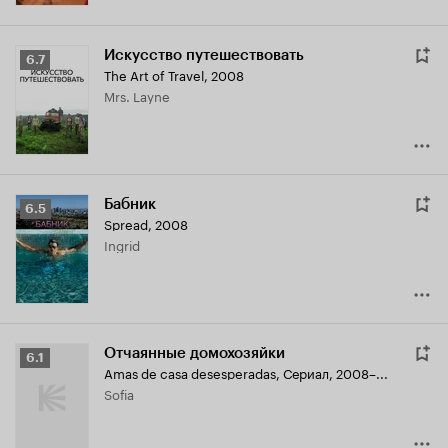
Искусство путешествовать
Рейтинг
6.7
The Art of Travel
,
2008
Кинопоиска
Mrs. Layne
6.7
Бабник
Рейтинг
6.5
Spread
,
2008
Кинопоиска
Ingrid
6.5
Отчаянные домохозяйки
Рейтинг
6.1
Amas de casa desesperadas
,
Сериал, 2008–...
Кинопоиска
Sofia
6.1