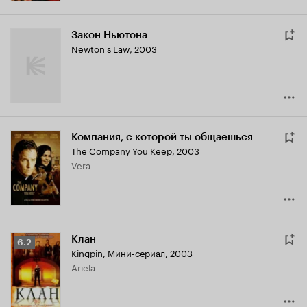
Закон Ньютона
Newton's Law
,
2003
Компания, с которой ты общаешься
The Company You Keep
,
2003
Vera
Клан
Рейтинг
6.2
Kingpin
,
Мини-сериал, 2003
Кинопоиска
Ariela
6.2