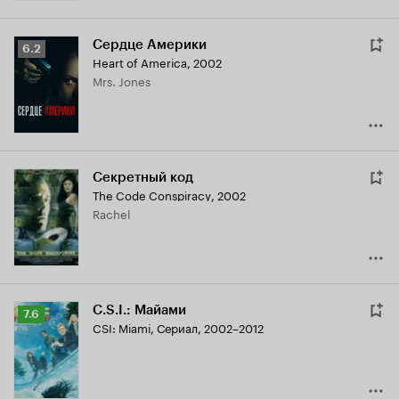
Сердце Америки
Рейтинг
6.2
Heart of America
,
2002
Кинопоиска
Mrs. Jones
6.2
Секретный код
The Code Conspiracy
,
2002
Rachel
C.S.I.: Майами
Рейтинг
7.6
CSI: Miami
,
Сериал, 2002–2012
Кинопоиска
7.6