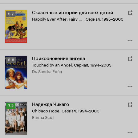
Сказочные истории для всех детей
Рейтинг
5.7
Happily Ever After: Fairy Tales for Every Child
,
Сериал, 1995–2000
Кинопоиска
5.7
Прикосновение ангела
Рейтинг
6.8
Touched by an Angel
,
Сериал, 1994–2003
Кинопоиска
Dr. Sandra Peña
6.8
Надежда Чикаго
Рейтинг
7.2
Chicago Hope
,
Сериал, 1994–2000
Кинопоиска
Emma Scull
7.2