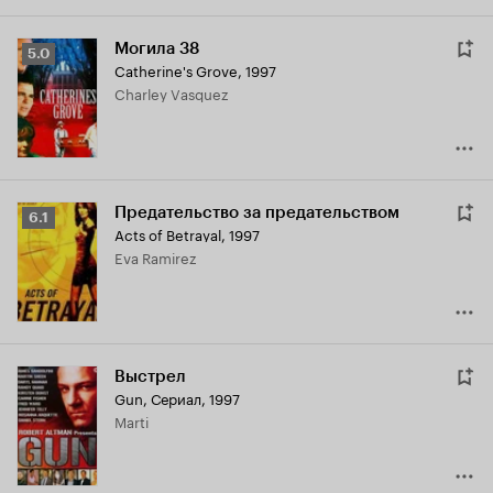
Могила 38
Рейтинг
5.0
Catherine's Grove
,
1997
Кинопоиска
Charley Vasquez
5.0
Предательство за предательством
Рейтинг
6.1
Acts of Betrayal
,
1997
Кинопоиска
Eva Ramirez
6.1
Выстрел
Gun
,
Сериал, 1997
Marti