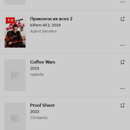
Прикончи их всех 2
Рейтинг
4.8
Kill'em All 2
,
2024
Кинопоиска
Agent Sanders
4.8
Coffee Wars
2023
Isabella
Proof Sheet
2023
Chrisanta