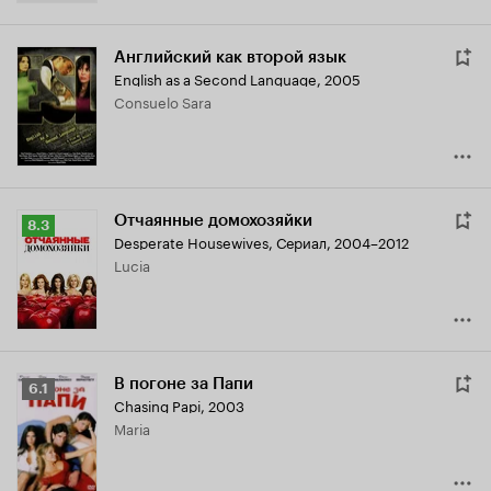
Английский как второй язык
English as a Second Language
,
2005
Consuelo Sara
Отчаянные домохозяйки
Рейтинг
8.3
Desperate Housewives
,
Сериал, 2004–2012
Кинопоиска
Lucia
8.3
В погоне за Папи
Рейтинг
6.1
Chasing Papi
,
2003
Кинопоиска
Maria
6.1