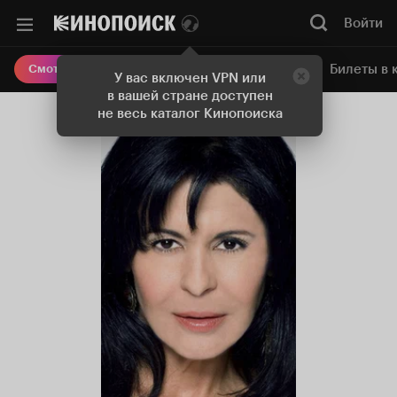
Войти
Онлайн-кинотеатр
Билеты в 
Смотреть кино
У вас включен VPN или
в вашей стране доступен
не весь каталог Кинопоиска