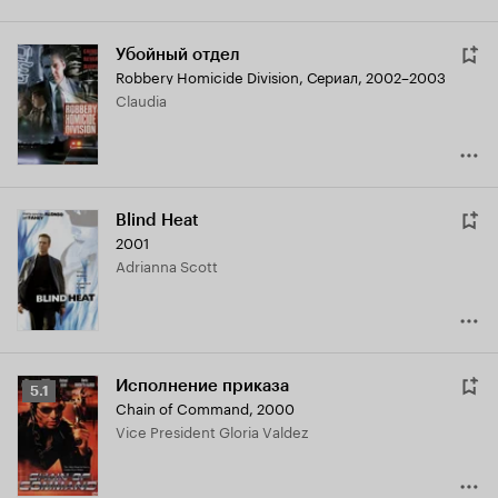
Убойный отдел
Robbery Homicide Division
,
Сериал, 2002–2003
Claudia
Blind Heat
2001
Adrianna Scott
Исполнение приказа
Рейтинг
5.1
Chain of Command
,
2000
Кинопоиска
Vice President Gloria Valdez
5.1