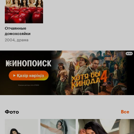
Отчаянные
домохозяйки
2004, драма
Фото
Все