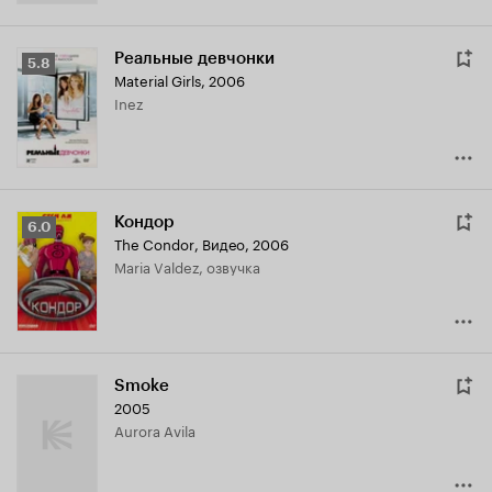
Реальные девчонки
Рейтинг
5.8
Material Girls
,
2006
Кинопоиска
Inez
5.8
Кондор
Рейтинг
6.0
The Condor
,
Видео, 2006
Кинопоиска
Maria Valdez, озвучка
6.0
Smoke
2005
Aurora Avila