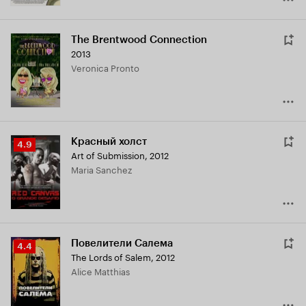
The Brentwood Connection
2013
Veronica Pronto
Красный холст
Рейтинг
4.9
Art of Submission
,
2012
Кинопоиска
Maria Sanchez
4.9
Повелители Салема
Рейтинг
4.4
The Lords of Salem
,
2012
Кинопоиска
Alice Matthias
4.4