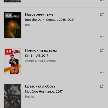
Навстречу тьме
Рейтинг
6.6
Into the Dark
,
Сериал, 2018–2021
Кинопоиска
Bea
6.6
Прикончи их всех
Рейтинг
4.5
Kill 'Em All
,
2017
Кинопоиска
Agent Linda Sanders
4.5
Братская любовь
Mas Que Hermanos
,
2017
Puchy