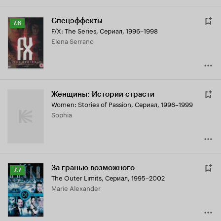
Спецэффекты
Рейтинг
7.6
F/X: The Series
,
Сериал, 1996–1998
Кинопоиска
Elena Serrano
7.6
Женщины: Истории страсти
Women: Stories of Passion
,
Сериал, 1996–1999
Sophia
За гранью возможного
Рейтинг
7.7
The Outer Limits
,
Сериал, 1995–2002
Кинопоиска
Marie Alexander
7.7