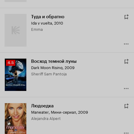
Туда и обратно
Ida y vuelta
,
2010
Emma
Восход темной луны
Рейтинг
4.5
Dark Moon Rising
,
2009
Кинопоиска
Sheriff Sam Pantoja
4.5
Людоедка
Maneater
,
Мини-сериал, 2009
Alejandra Alpert