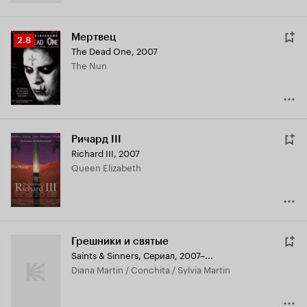
Мертвец
Рейтинг
2.8
The Dead One
,
2007
Кинопоиска
The Nun
2.8
Ричард III
Richard III
,
2007
Queen Elizabeth
Грешники и святые
Saints & Sinners
,
Сериал, 2007–...
Diana Martin / Conchita / Sylvia Martin