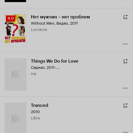
Нет мужчин – нет проблем
Рейтинг
4.0
Without Men
,
Видео, 2011
Кинопоиска
Lucrecia
4.0
Things We Do for Love
Сериал, 2011–...
Iris
Tranced
2010
Libra