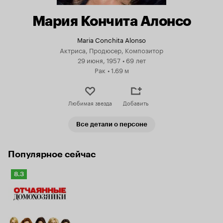
Мария Кончита Алонсо
Maria Conchita Alonso
Актриса, Продюсер, Композитор
29 июня, 1957
•
69 лет
Рак
•
1.69 м
Любимая звезда
Добавить
Все детали о персоне
Популярное сейчас
Рейтинг
8.3
Кинопоиска
8.3