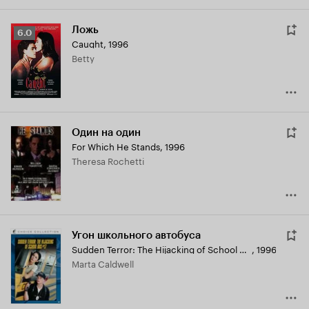
Ложь
Рейтинг
6.0
Caught
,
1996
Кинопоиска
Betty
6.0
Один на один
For Which He Stands
,
1996
Theresa Rochetti
Угон школьного автобуса
Sudden Terror: The Hijacking of School Bus #17
,
1996
Marta Caldwell