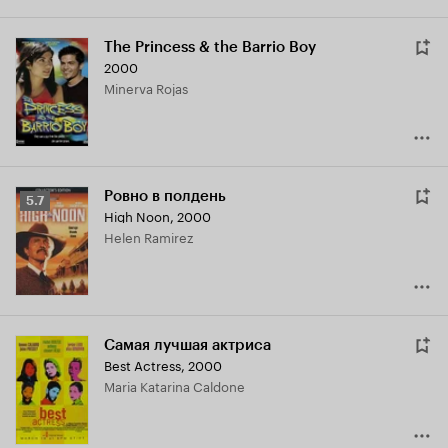
The Princess & the Barrio Boy
2000
Minerva Rojas
Ровно в полдень
Рейтинг
5.7
High Noon
,
2000
Кинопоиска
Helen Ramirez
5.7
Самая лучшая актриса
Best Actress
,
2000
Maria Katarina Caldone