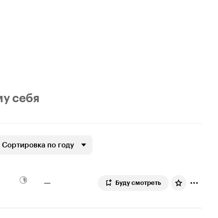
му себя
Сортировка по году
—
Буду смотреть