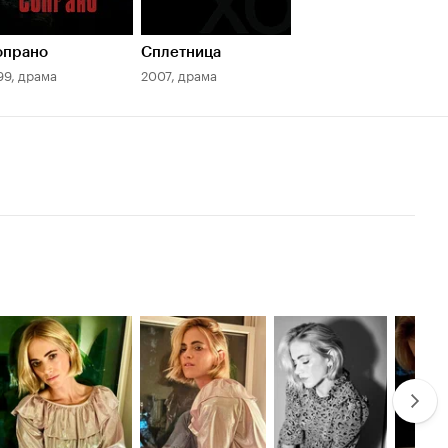
опрано
Сплетница
99, драма
2007, драма