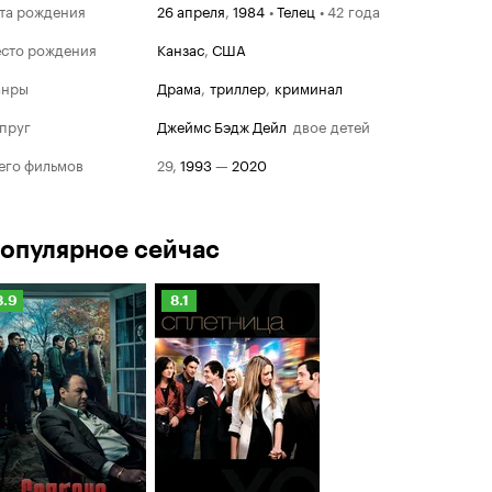
та рождения
26 апреля
,
1984
•
Телец
•
42 года
сто рождения
Канзас
,
США
анры
драма
,
триллер
,
криминал
пруг
Джеймс Бэдж Дейл
двое детей
его фильмов
29
,
1993
—
2020
опулярное сейчас
Рейтинг
Рейтинг
8.9
8.1
Кинопоиска
Кинопоиска
.9
8.1