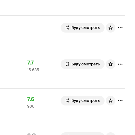
7.1
оценка
—
Буду смотреть
Рейтинг
15
7.7
Буду смотреть
15 685
Кинопоиска
685
7.7
оценок
Рейтинг
936
7.6
Буду смотреть
936
Кинопоиска
оценок
7.6