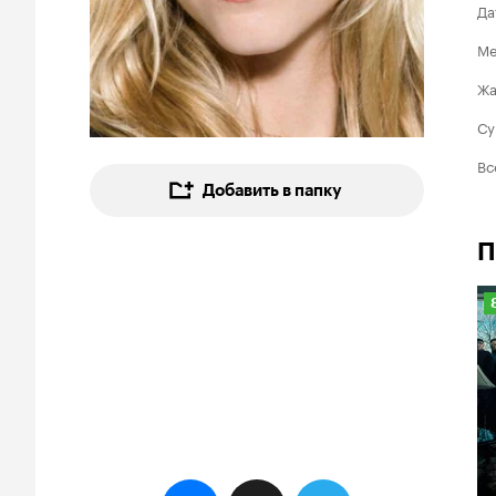
Да
Ме
Ж
Су
Вс
Добавить в папку
П
8