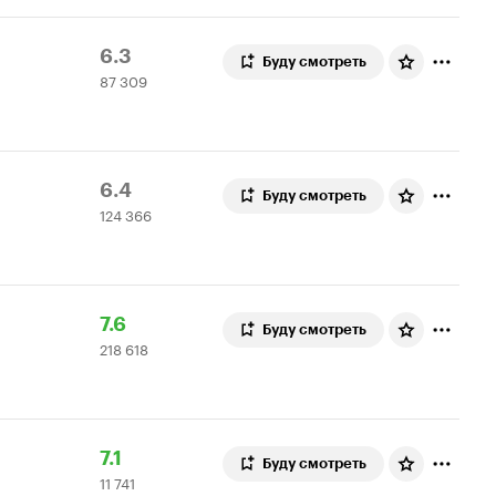
Рейтинг
87
6.3
Буду смотреть
87 309
Кинопоиска
309
6.3
оценок
Рейтинг
124
6.4
Буду смотреть
124 366
Кинопоиска
366
6.4
оценок
Рейтинг
218
7.6
Буду смотреть
218 618
Кинопоиска
618
7.6
оценок
Рейтинг
11
7.1
Буду смотреть
11 741
Кинопоиска
741