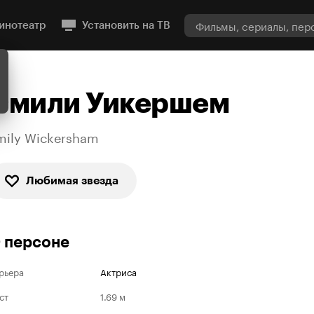
инотеатр
Установить на ТВ
Эмили Уикершем
mily Wickersham
Любимая звезда
 персоне
рьера
Актриса
ст
1.69 м