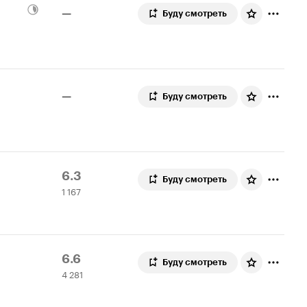
—
Буду смотреть
—
Буду смотреть
Рейтинг
1
6.3
Буду смотреть
1 167
Кинопоиска
167
6.3
оценок
Рейтинг
4
6.6
Буду смотреть
4 281
Кинопоиска
281
6.6
оценка