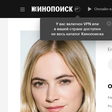
Онлайн-к
У вас включен VPN или
в вашей стране доступен
не весь каталог Кинопоиска
E
О
Ка
Ро