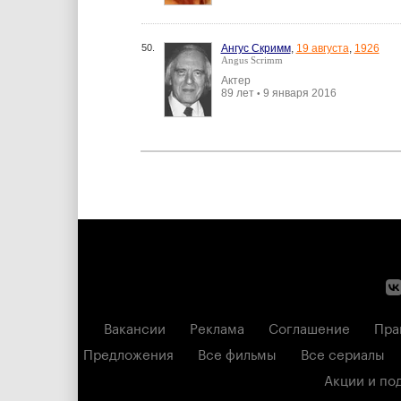
50.
Ангус Скримм
,
19 августа
,
1926
Angus Scrimm
Актер
89 лет
9 января 2016
•
Вакансии
Реклама
Соглашение
Пра
Предложения
Все фильмы
Все сериалы
Акции и по