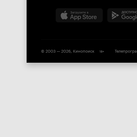
© 2003 —
2026
,
Кинопоиск
Телепрогр
18
+