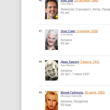
46.
Крис Бак
,
25 октября
,
1960
Chris Buck
Режиссер, Сценарист, Актер, Про
65 лет
47.
Лоис Смит
,
3 ноября
,
1930
Lois Smith
Актриса
95 лет
48.
Джин Харлоу
,
3 марта
,
1911
Jean Harlow
Актриса
26 лет
7 июня 1937
•
49.
Моник Габриэль
,
30 июля
,
1963
Monique Gabrielle
Актриса, Продюсер
63 года