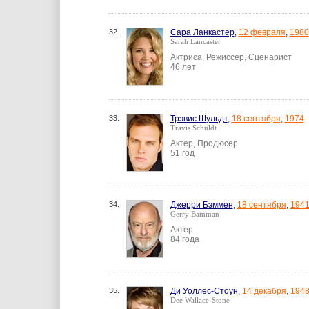
32.
Сара Ланкастер
,
12 февраля
,
1980
Sarah Lancaster
Актриса, Режиссер, Сценарист
46 лет
33.
Трэвис Шульдт
,
18 сентября
,
1974
Travis Schuldt
Актер, Продюсер
51 год
34.
Джерри Бэммен
,
18 сентября
,
194
Gerry Bamman
Актер
84 года
35.
Ди Уоллес-Стоун
,
14 декабря
,
194
Dee Wallace-Stone