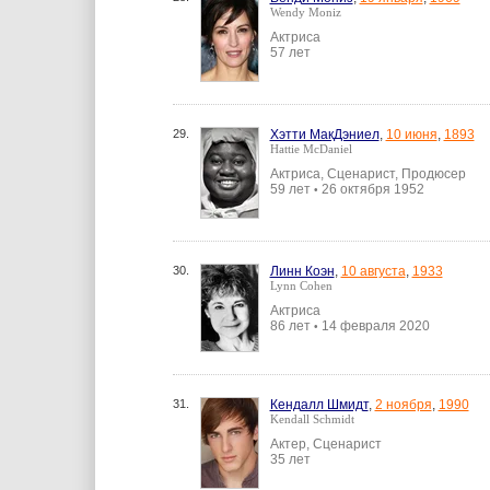
Wendy Moniz
Актриса
57 лет
29.
Хэтти МакДэниел
,
10 июня
,
1893
Hattie McDaniel
Актриса, Сценарист, Продюсер
59 лет
26 октября 1952
•
30.
Линн Коэн
,
10 августа
,
1933
Lynn Cohen
Актриса
86 лет
14 февраля 2020
•
31.
Кендалл Шмидт
,
2 ноября
,
1990
Kendall Schmidt
Актер, Сценарист
35 лет