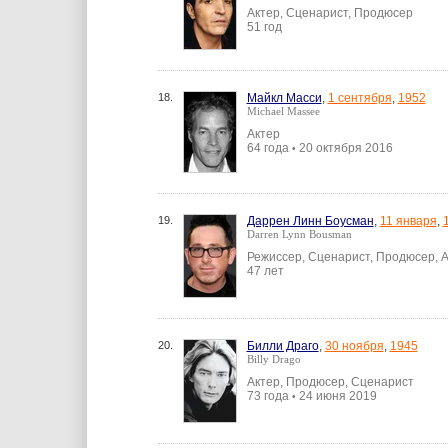
Актер, Сценарист, Продюсер
51 год
18.
Майкл Масси
,
1 сентября
,
1952
Michael Massee
Актер
64 года
20 октября 2016
•
19.
Даррен Линн Боусман
,
11 января
,
Darren Lynn Bousman
Режиссер, Сценарист, Продюсер, 
47 лет
20.
Билли Драго
,
30 ноября
,
1945
Billy Drago
Актер, Продюсер, Сценарист
73 года
24 июня 2019
•