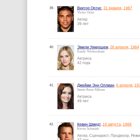
39.
Виктор Ортис
,
31 января
,
1987
Victor Ortiz
Актер
39 лет
40.
Эмили Уикершем
,
26 апреля
,
1984
Emily Wickersham
Актриса
42 года
41.
Джейми Энн Оллман
,
6 апреля
,
19
Jamie Anne Allman
Актриса
49 лет
42.
Кевин Шмидт
,
16 августа
,
1988
Kevin Schmidt
Актер, Сценарист, Продюсер, Реж