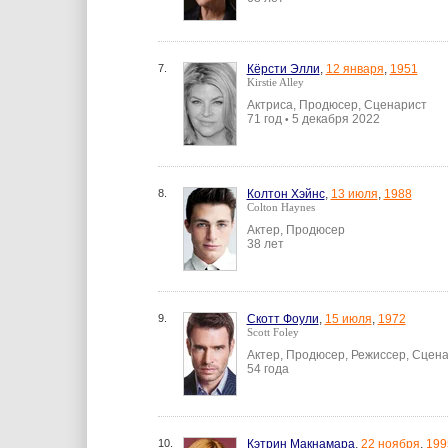
7.
Кёрсти Элли
,
12 января
,
1951
Kirstie Alley
Актриса, Продюсер, Сценарист
71 год
5 декабря 2022
•
8.
Колтон Хэйнс
,
13 июля
,
1988
Colton Haynes
Актер, Продюсер
38 лет
9.
Скотт Фоули
,
15 июля
,
1972
Scott Foley
Актер, Продюсер, Режиссер, Сцен
54 года
10.
Кэтрин Макнамара
,
22 ноября
,
199