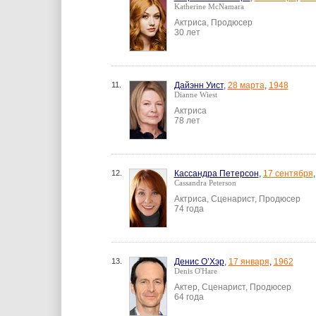
Katherine McNamara
Актриса, Продюсер
30 лет
11.
Дайэнн Уист
,
28 марта
,
1948
Dianne Wiest
Актриса
78 лет
12.
Кассандра Петерсон
,
17 сентября
Cassandra Peterson
Актриса, Сценарист, Продюсер
74 года
13.
Денис О’Хэр
,
17 января
,
1962
Denis O'Hare
Актер, Сценарист, Продюсер
64 года