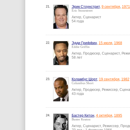
21.
Эрик Стоунстрит
,
9 сентября
,
1971
Eric Stonestreet
Актер, Сценарист
54 года
22.
Эдди Гриффин
,
15 июля
,
1968
Eddie Griffin
Актер, Продюсер, Сценарист, Реж
58 лет
23.
Коламбус Шорт
,
19 сентября
,
1982
Columbus Short
Актер, Продюсер, Режиссер, Сцена
43 года
24.
Бастер Китон
,
4 октября
,
1895
Buster Keaton
Актер, Сценарист, Режиссер, Про