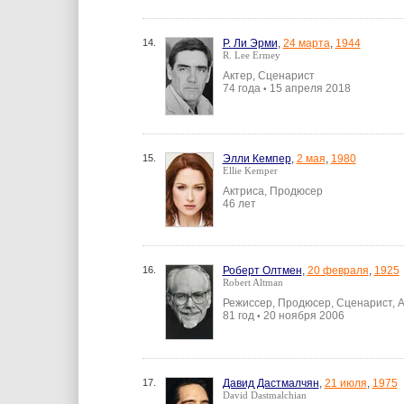
14.
Р. Ли Эрми
,
24 марта
,
1944
R. Lee Ermey
Актер, Сценарист
74 года
15 апреля 2018
•
15.
Элли Кемпер
,
2 мая
,
1980
Ellie Kemper
Актриса, Продюсер
46 лет
16.
Роберт Олтмен
,
20 февраля
,
1925
Robert Altman
Режиссер, Продюсер, Сценарист, 
81 год
20 ноября 2006
•
17.
Давид Дастмалчян
,
21 июля
,
1975
David Dastmalchian