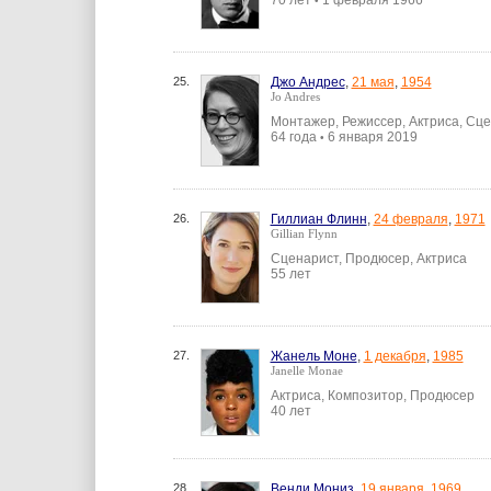
70 лет
1 февраля 1966
•
25.
Джо Андрес
,
21 мая
,
1954
Jo Andres
Монтажер, Режиссер, Актриса, Сц
64 года
6 января 2019
•
26.
Гиллиан Флинн
,
24 февраля
,
1971
Gillian Flynn
Сценарист, Продюсер, Актриса
55 лет
27.
Жанель Моне
,
1 декабря
,
1985
Janelle Monae
Актриса, Композитор, Продюсер
40 лет
28.
Венди Мониз
,
19 января
,
1969