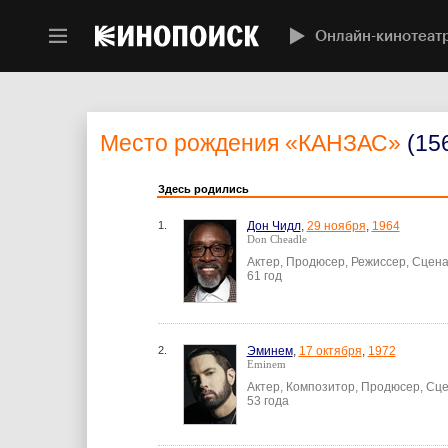
Онлайн-кинотеат
Место рождения
«КАНЗАС»
(15
Здесь родились
1.
Дон Чидл
,
29 ноября
,
1964
Don Cheadle
Актер, Продюсер, Режиссер, Сцен
61 год
2.
Эминем
,
17 октября
,
1972
Eminem
Актер, Композитор, Продюсер, Сце
53 года