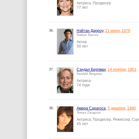
Актриса, Продюсер
77 лет
36.
Нэйтан Дарроу
,
21 июня
,
1976
Nathan Darrow
Актер
50 лет
37.
Сэндал Бергман
,
14 ноября
,
1951
Sandahl Bergman
Актриса
74 года
38.
Амара Сарагоса
,
5 декабря
,
1980
Amara Zaragoza
Актриса, Продюсер, Режиссер, Сц
45 лет