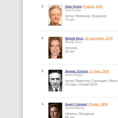
3.
Крис Купер
,
9 июля
,
1951
Chris Cooper
Актер, Режиссер, Продюсер
75 лет
4.
Мирей Инос
,
22 сентября
,
1975
Mireille Enos
Актриса
50 лет
5.
Деннис Хоппер
,
17 мая
,
1936
Dennis Hopper
Актер, Режиссер, Сценарист, Мон
74 года
29 мая 2010
•
6.
Аннетт Бенинг
,
29 мая
,
1958
Annette Bening
Актриса, Продюсер
68 лет