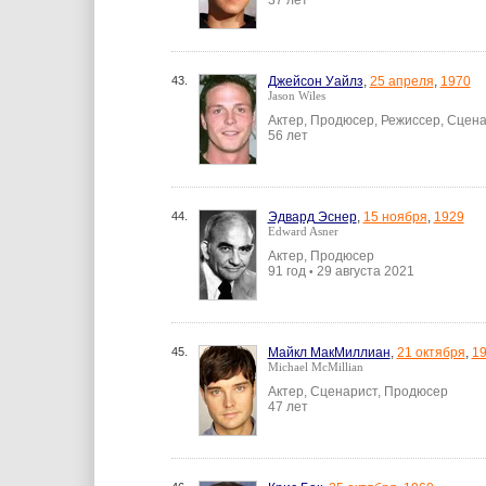
37 лет
43.
Джейсон Уайлз
,
25 апреля
,
1970
Jason Wiles
Актер, Продюсер, Режиссер, Сцен
56 лет
44.
Эдвард Эснер
,
15 ноября
,
1929
Edward Asner
Актер, Продюсер
91 год
29 августа 2021
•
45.
Майкл МакМиллиан
,
21 октября
,
1
Michael McMillian
Актер, Сценарист, Продюсер
47 лет