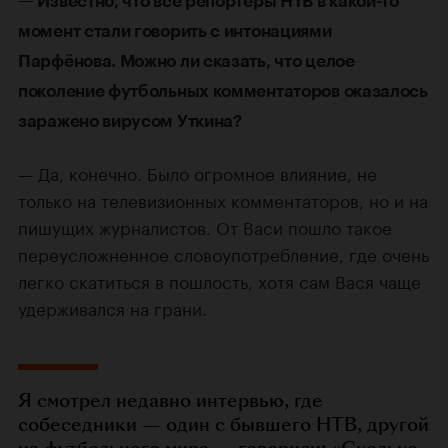
— Известно, что все репортеры НТВ в какой-то
момент стали говорить с интонациями
Парфёнова. Можно ли сказать, что целое
поколение футбольных комментаторов оказалось
заражено вирусом Уткина?
— Да, конечно. Было огромное влияние, не
только на телевизионных комментаторов, но и на
пишущих журналистов. От Васи пошло такое
переусложненное словоупотребление, где очень
легко скатиться в пошлость, хотя сам Вася чаще
удерживался на грани.
Я смотрел недавно интервью, где
собеседники — один с бывшего НТВ, другой