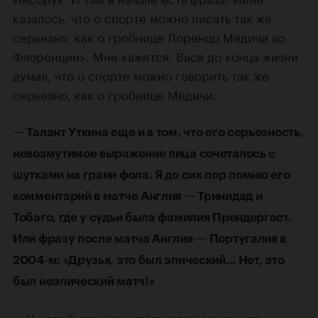
казалось, что о спорте можно писать так же
серьезно, как о гробнице Лоренцо Медичи во
Флоренции». Мне кажется, Вася до конца жизни
думал, что о спорте можно говорить так же
серьезно, как о гробнице Медичи.
— Талант Уткина еще и в том, что его серьезность,
невозмутимое выражение лица сочеталось с
шутками на грани фола. Я до сих пор помню его
комментарий в матче Англия — Тринидад и
Тобаго, где у судьи была фамилия Прендергаст.
Или фразу после матча Англия — Португалия в
2004‑м: «Друзья, это был эпический... Нет, это
был неэпический матч!»
— У него была моментальная реакция, что,