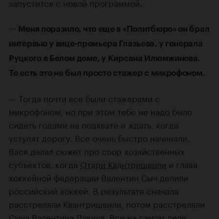
запустится с новой программой.
— Меня поразило, что еще в «Политбюро» он брал
интервью у вице-премьера Глазьева, у генерала
Руцкого в Белом доме, у Кирсана Илюмжинова.
То есть это не был просто стажер с микрофоном.
— Тогда почти все были стажерами с
микрофоном, но при этом тебе не надо было
сидеть годами на подхвате и ждать, когда
уступят дорогу. Все очень быстро начинали.
Вася делал сюжет про спор хозяйственных
субъектов, когда
Отари Квантришвили
и глава
хоккейной федерации Валентин Сыч делили
российский хоккей. В результате сначала
расстреляли Квантришвили, потом расстреляли
Сыча Валентина Лукича. Все на самом деле