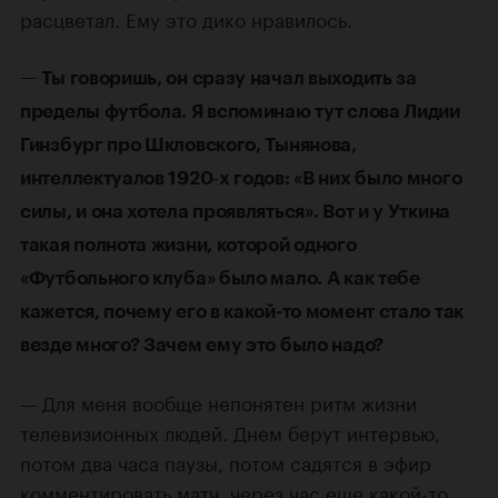
расцветал. Ему это дико нравилось.
— Ты говоришь, он сразу начал выходить за
пределы футбола. Я вспоминаю тут слова Лидии
Гинзбург про Шкловского, Тынянова,
интеллектуалов 1920‑х годов: «В них было много
силы, и она хотела проявляться». Вот и у Уткина
такая полнота жизни, которой одного
«Футбольного клуба» было мало. А как тебе
кажется, почему его в какой-то момент стало так
везде много? Зачем ему это было надо?
— Для меня вообще непонятен ритм жизни
телевизионных людей. Днем берут интервью,
потом два часа паузы, потом садятся в эфир
комментировать матч, через час еще какой-то