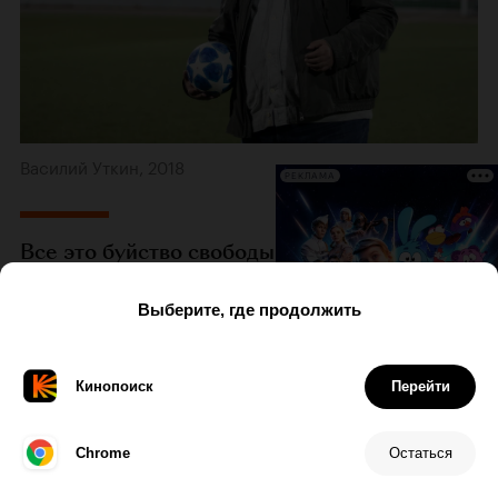
Василий Уткин, 2018
РЕКЛАМА
Все это буйство свободы, фантазии, драйва
начало уходить, когда пришло поколение
эффективных менеджеров с
ебитдой
.
Ничего плохого не хочу сказать про бизнес, все
это правильно, но вместе с этим начался период
трусливых форматов. Потому что для
эффективного менеджера важно не ошибиться.
Не рисковать, потому что риск — это