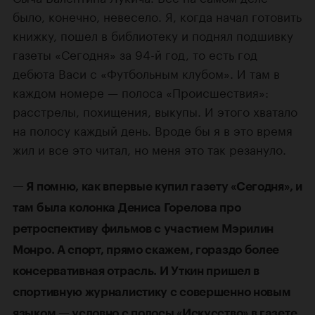
было, конечно, невесело. Я, когда начал готовить
книжку, пошел в библиотеку и поднял подшивку
газеты «Сегодня» за 94-й год, то есть год
дебюта Васи с «Футбольным клубом». И там в
каждом номере — полоса «Происшествия»:
расстрелы, похищения, выкупы. И этого хватало
на полосу каждый день. Вроде бы я в это время
жил и все это читал, но меня это так резануло.
— Я помню, как впервые купил газету «Сегодня», и
там была колонка Дениса Горелова про
ретроспективу фильмов с участием Мэрилин
Монро. А спорт, прямо скажем, гораздо более
консервативная отрасль. И Уткин пришел в
спортивную журналистику с совершенно новым
языком — условно с полосы «Искусство» в газете