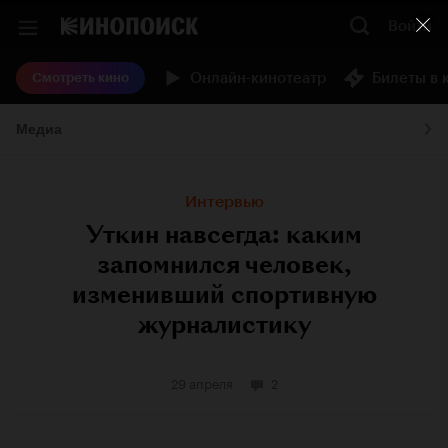
Войти
Онлайн-кинотеатр
Билеты в 
Смотреть кино
Медиа
Интервью
Уткин навсегда: каким
запомнился человек,
изменивший спортивную
журналистику
29 апреля
2