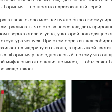
к Горыныч — полностью нарисованный герой.
раза занял около месяца: нужно было сформулиро
ам, расписать, что это за персонаж, дать природ
ом зверька стала игуана, у которой подходящее с
 структура чешуек. При этом образ вышел собира
ахивает на ящерицу и геккона, а привычкой ласти
нка. «Горыныч у нас одноголовый, потому что он др
ой мифологии отношения не имеет, — объясняет Г
розвище такое».