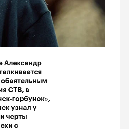
де
Александр
сталкивается
и обаятельным
я СТВ, в
нек-горбунок»
,
иск узнал у
и черты
ехи с