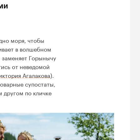
ми
дно моря, чтобы
ивает в волшебном
а заменяет Горынычу
тись от неведомой
иктория Агалакова
).
коварные супостаты,
м другом по кличке