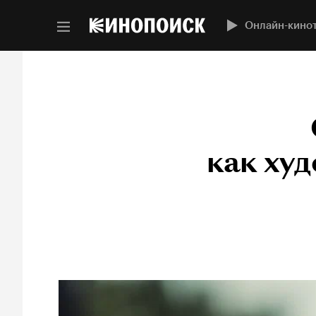
Онлайн-кино
как ху