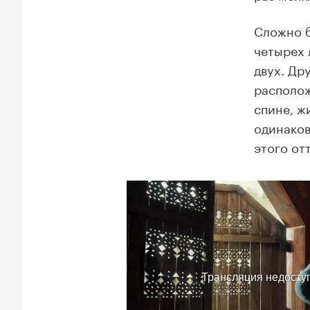
Сложно б
четырех 
двух. Др
располож
спине, ж
одинаков
этого от