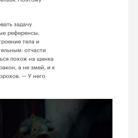
вать задачу
ные референсы.
троение тела и
тельным: отчасти
ться похож на щенка
акон, а не змей, и к
орохов. — У него