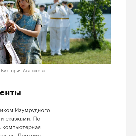
 Виктория Агалакова
менты
иком Изумрудного
и сказками. По
, компьютерная
нельзя. Поэтому