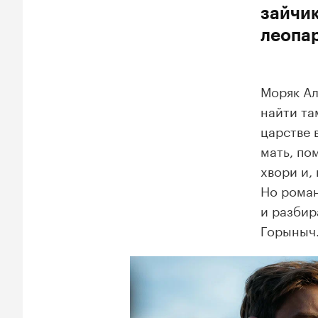
зайчик
леопа
Моряк Ал
найти та
царстве 
мать, по
хвори и,
Но роман
и разбир
Горыныч