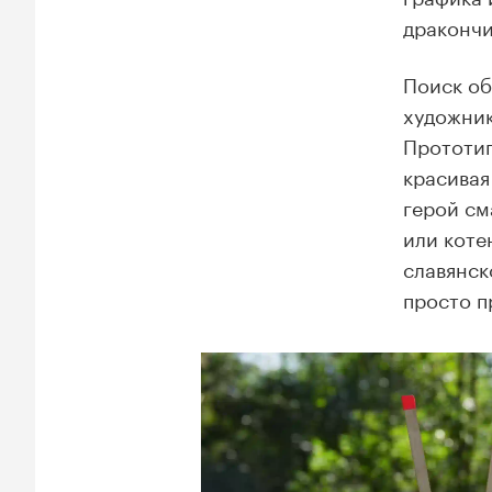
дракончи
Поиск об
художник
Прототип
красивая
герой см
или коте
славянск
просто п