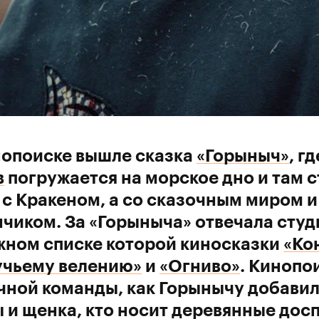
нопоиске вышле сказка
«Горыныч»
, г
в
погружается на морское дно и там 
 с Кракеном, а со сказочным миром 
чиком. За «Горыныча» отвечала студи
жном списке которой киносказки
«Ко
учьему велению»
и
«Огниво»
. Кинопо
ной команды, как Горынычу добавил
 и щенка, кто носит деревянные досп