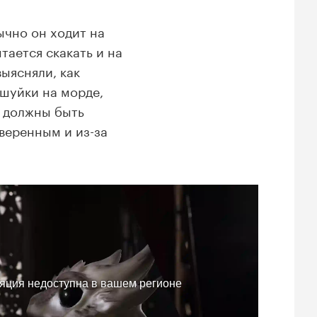
ычно он ходит на
тается скакать и на
ыясняли, как
ешуйки на морде,
е должны быть
веренным и из-за