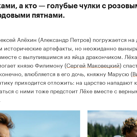
ами, а кто — голубые чулки с розовы
рдовыми пятнами.
ексей Алёхин (Александр Петров) погружается на 
м исторические артефакты, но неожиданно выныр
вместе с вылупившимся из яйца дракончиком. Лёх
могает князю Филимону (
Сергей Маковецкий
) спас
 конечно, влюбляется в его дочь, княжну Марусю (
В
тику приходится отложить: на царство нападают 
аться с ними тоже предстоит Лёхе вместе с верны
.