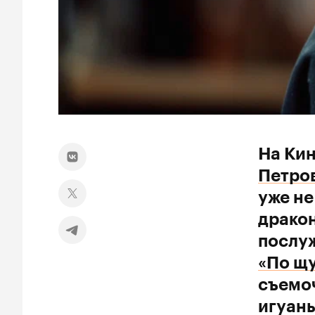
На Ки
Петро
уже не
дракон
послу
«По щ
съемоч
игуаны