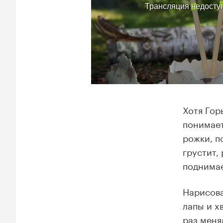
Хотя Гор
понимает
рожки, п
грустит,
поднимае
Нарисова
лапы и х
раз меня