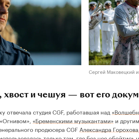
Сергей Маковецкий и
 хвост и чешуя — вот его доку
ку отвечала студия CGF, работавшая над
«Волшебн
 «Огнивом»,
«Бременскими музыкантами»
и другим
генерального продюсера CGF
Александра Горохова
использовалась только там, где без нее обойтись 