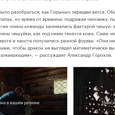
ыло разобраться, как Горыныч передвигается. Об
лапах, но время от времени, подражая человеку, пы
угие члены команды занимались фактурой чешуи: в
ены чешуйки, как под ними тянется кожа. Сами ч
ивоте и хвосте получились разной формы. «Они н
ыми, чтобы дракон не выглядел математически вы
талкивающим», — рассуждает Александр Горохов.