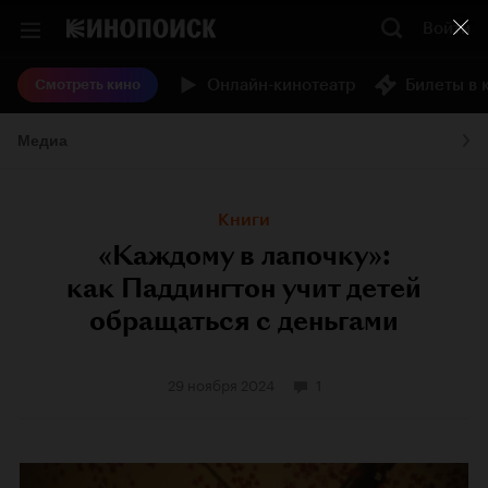
Войти
Онлайн-кинотеатр
Билеты в 
Смотреть кино
Медиа
Книги
«Каждому в лапочку»:
как Паддингтон учит детей
обращаться с деньгами
29 ноября 2024
1