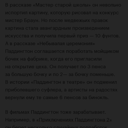
В рассказе «Мастер старой школы» он невольно
испортил картину, которую рисовал на конкурс
мистер Браун. Но после медвежьих правок
картина стала авангардным произведением
искусства и получила первый приз — 10 фунтов.
А в рассказе «Небывалая церемония»
Паддингтон соглашается поработать мойщиком
бочек на фабрике, когда его пригласили
на открытие цеха. Он получает по 3 пенса
за большую бочку и по 2— за бочку поменьше.
В истории «Паддингтон в театре» он подменил
приболевшего суфлера, а артисты на радостях
вернули ему те самые 6 пенсов за бинокль.
В фильмах Паддингтон тоже зарабатывает.
Например, в
«Приключениях Паддингтона 2»
он берет несколько случайных подработок,