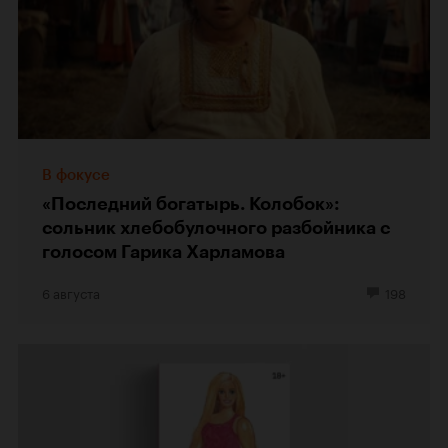
В фокусе
«Последний богатырь. Колобок»:
сольник хлебобулочного разбойника с
голосом Гарика Харламова
6 августа
198