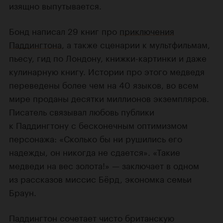
изящно выпутывается.
Бонд написал 29 книг про
приключения
Паддингтона
, а также сценарии к мультфильмам,
пьесу, гид по Лондону, книжки-картинки и даже
кулинарную книгу. Истории про этого медведя
переведены более чем на 40 языков, во всем
мире проданы десятки миллионов экземпляров.
Писатель связывал любовь публики
к Паддингтону с бесконечным оптимизмом
персонажа: «Сколько бы ни рушились его
надежды, он никогда не сдается». «Такие
медведи на вес золота!» — заключает в одном
из рассказов миссис Бёрд, экономка семьи
Браун.
Паддингтон сочетает чисто британскую