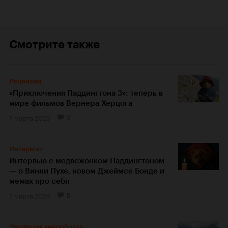
Смотрите также
Рецензии
«Приключения Паддингтона 3»: теперь в
мире фильмов Вернера Херцога
7 марта 2025
2
Интервью
Интервью с медвежонком Паддингтоном
— о Винни Пухе, новом Джеймсе Бонде и
мемах про себя
7 марта 2025
5
Эволюция кинообраза