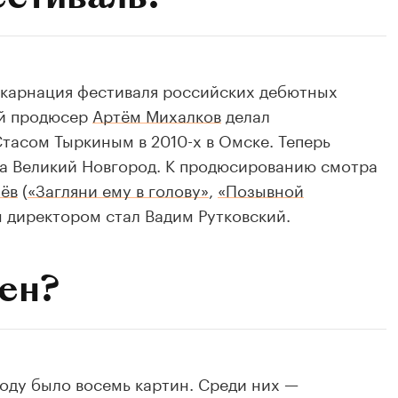
нкарнация фестиваля российских дебютных
ый продюсер
Артём Михалков
делал
асом Тыркиным в 2010-х в Омске. Теперь
на Великий Новгород. К продюсированию смотра
ёв
(
«Загляни ему в голову»
,
«Позывной
м директором стал Вадим Рутковский.
оен?
году было восемь картин. Среди них —