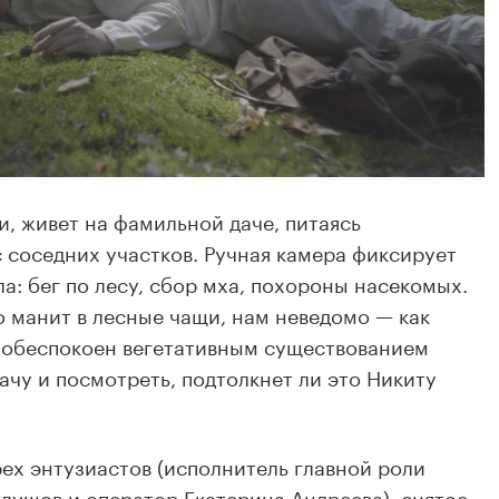
и, живет на фамильной даче, питаясь
с соседних участков. Ручная камера фиксирует
а: бег по лесу, сбор мха, похороны насекомых.
о манит в лесные чащи, нам неведомо — как
о обеспокоен вегетативным существованием
ачу и посмотреть, подтолкнет ли это Никиту
ех энтузиастов (исполнитель главной роли
лушов и оператор Екатерина Андреева), снятое