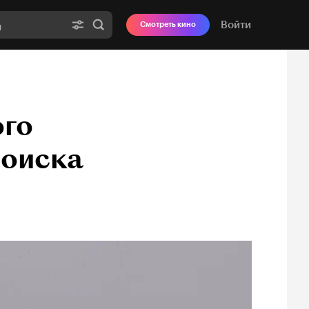
Войти
Смотреть кино
ого
поиска