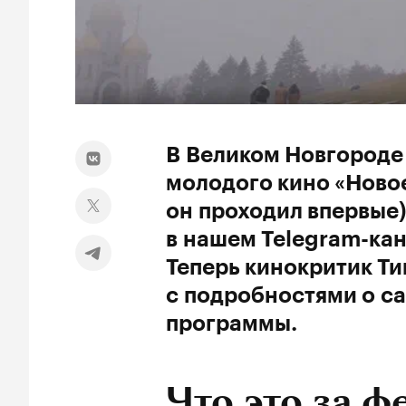
В Великом Новгороде
молодого кино «Новое
он проходил впервые)
в нашем Telegram-ка
Теперь кинокритик Т
с подробностями о с
программы.
Что это за ф