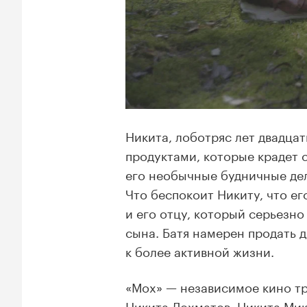
Никита, лоботряс лет двадцат
продуктами, которые крадет 
его необычные будничные дел
Что беспокоит Никиту, что ег
и его отцу, который серьезн
сына. Батя намерен продать д
к более активной жизни.
«Мох» — независимое кино тр
Никита Лохматов, Никита Мик