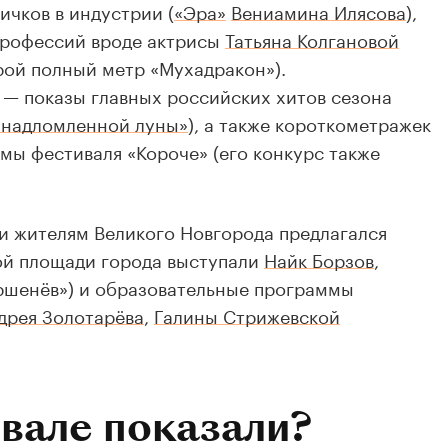
ичков в индустрии (
«Эра»
Вениамина Илясова
),
профессий вроде актрисы
Татьяна Колгановой
орой полный метр «Мухадракон»).
— показы главных российских хитов сезона
 надломленной луны»
), а также короткометражек
ы фестиваля «Короче» (его конкурс также
и жителям Великого Новгорода предлагался
ой площади города выступали
Найк Борзов
,
ршенёв») и образовательные программы
дрея Золотарёва
,
Галины Стрижевской
ивале показали?