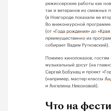
режиссерские работы как нов
так и ветеранов из смежных 
(в Новгороде показали ее вт
Во внеконкурсной программе 
(от
«Года рождения»
до
«Края
преимущественно из программ
собирает Вадим Рутковский).
Помимо кинопоказов, гостям 
музыкальный досуг (на главн
Сергей Бобунец
и проект «Го
(например, мастер-классы
Ан
и
Ангелины Никоновой
).
Что на фест