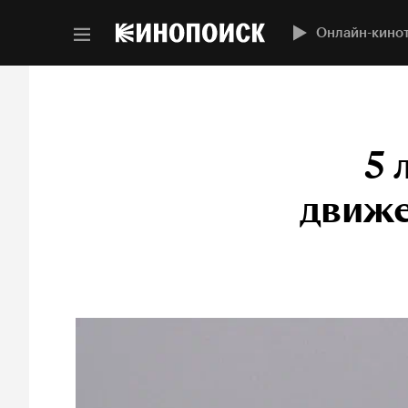
Онлайн-кино
5 
движе