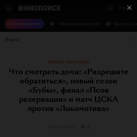
Войти
Онлайн-кинотеатр
Билеты в 
Смотреть кино
Медиа
Выбор редакции
Что смотреть дома: «Разрешите
обратиться», новый сезон
«Бубы», финал «Псов
резервации» и матч ЦСКА
против «Локомотива»
3 августа 2023
8