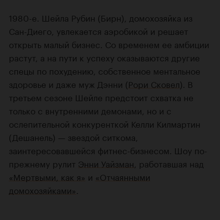
1980-е. Шейла Рубин (Бирн), домохозяйка из
Сан-Диего, увлекается аэробикой и решает
открыть малый бизнес. Со временем ее амбиции
растут, а на пути к успеху оказываются другие
спецы по похудению, собственное ментальное
здоровье и даже муж Дэнни (
Рори Сковел
). В
третьем сезоне Шейле предстоит схватка не
только с внутренними демонами, но и с
ослепительной конкуренткой Келли Килмартин
(Дешанель) — звездой ситкома,
заинтересовавшейся фитнес-бизнесом. Шоу по-
прежнему рулит
Энни Уайзман
, работавшая над
«Мертвыми, как я»
и
«Отчаянными
домохозяйками»
.