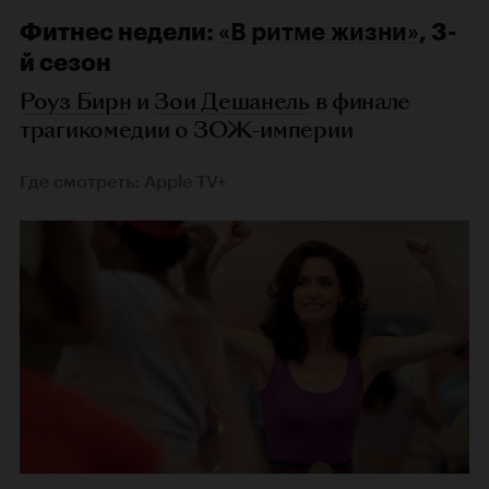
Фитнес недели:
«В ритме жизни»
, 3-
й сезон
Роуз Бирн
и
Зои Дешанель
в финале
трагикомедии о ЗОЖ-империи
Где смотреть: Apple TV+