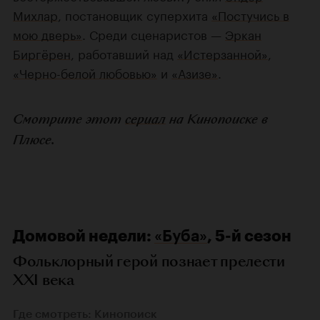
Михлар
, постановщик суперхита
«Постучись в
мою дверь»
. Среди сценаристов —
Эркан
Биргёрен
, работавший над
«Истерзанной»
,
«Черно-белой любовью»
и
«Азизе»
.
Смотрите этот
сериал
на Кинопоиске в
Плюсе.
Домовой недели:
«Буба»
, 5-й сезон
Фольклорный герой познает прелести
XXI века
Где смотреть: Кинопоиск