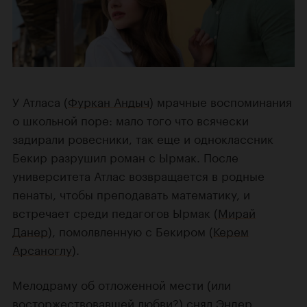
У Атласа (
Фуркан Андыч
) мрачные воспоминания
о школьной поре: мало того что всячески
задирали ровесники, так еще и одноклассник
Бекир разрушил роман с Ырмак. После
университета Атлас возвращается в родные
пенаты, чтобы преподавать математику, и
встречает среди педагогов Ырмак (
Мирай
Данер
), помолвленную с Бекиром (
Керем
Арсаноглу
).
Мелодраму об отложенной мести (или
восторжествовавшей любви?) снял
Эндер