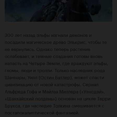
300 лет назад эльфы изгнали демонов и
посадили магическое древо Элькрис, чтобы те
не вернулись. Однако теперь растение
ослабевает, и темные создания готовы вновь
напасть на Четыре Земли, где враждуют эльфы,
гномы, люди и тролли. Только наследник рода
Шаннары, Уилл (
Остин Батлер
), может спасти
цивилизацию от новой катастрофы. Сериал
Альфреда Гофа
и
Майлза Миллера
(
«Уэнсдэй»
,
«Шанхайский полдень»
) основан на цикле
Терри
Брукса
, где наследие
Толкина
смешивается с
постапокалиптической фантазией.