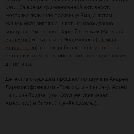
Кати. За время криминогенной активности
местечко получило прозвище Яма, а потом
маньяк испарился на 11 лет, но неожиданно
вернулся. Выросшие Сергей Поляков (
Алексей
Бардуков
) и Екатерина Чердынцева (
Татьяна
Чердынцева
) теперь работают в следственных
органах и хотят во чтобы то ни стало докопаться
до истины.
Детектив о зудящем прошлом придумали
Андрей
Лариков
(франшизы
«Розыск»
и
«Филин»
),
Артём
Чащихин-Тоидзе
(док
«Хрущёв уделывает
Америку»
) и
Виталий Ценёв
(
«Кома»
).