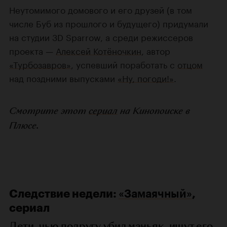
Неутомимого домового и его друзей (в том
числе Буб из прошлого и будущего) придумали
на студии 3D Sparrow, а среди режиссеров
проекта —
Алексей Котёночкин
, автор
«Турбозавров»
, успевший поработать с
отцом
над поздними выпусками
«Ну, погоди!»
.
Смотрите этот
сериал
на Кинопоиске в
Плюсе.
Следствие недели:
«Замаячный»
,
сериал
Дети, чью подругу убил маньяк, ищут его