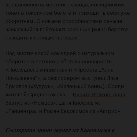
вредоносность местного завода, полицейский
тонет в токсичном болоте и приходит в себя уже
оборотнем. С новыми способностями раньше
заикавшийся лейтенант-законник рьяно берется
наводить в городке порядок.
Над мистической комедией о натуральном
оборотне в погонах работали сценаристы
«Последнего министра»
и
«Проекта „Анна
Николаевна“»
, а режиссером выступил
Илья
Ермолов
(
«Худрук»
,
«Маленький воин»
). Среди
жителей Среднекамска —
Никита Волков
,
Анна
Завтур
из
«Немцев»
,
Даня Киселёв
из
«Райцентра»
и
Роман Евдокимов
из
«Актрис»
.
Смотрите этот
сериал
на Кинопоиске в