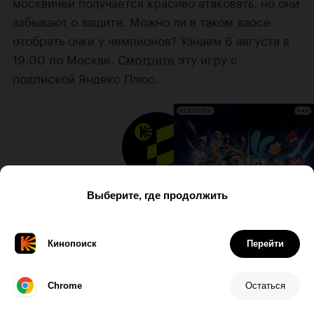
москвичей получается красиво атаковать, но они
забывают о защите. Можно ли в таком хаосе
отобрать очки у чемпионов? Узнаем 6 августа в
19:00 по Москве.
Смотрите
эту игру с
подпиской Яндекс Плюс.
РЕКЛАМА
Больше спорта — в нашем Telegram-
канале
«Спорт на Кинопоиске»
.
Алексей Филиппов, Егор Параскун
Автор:
Сергей Бобылев / ТАСС, Валентина Певцова /
Фото: