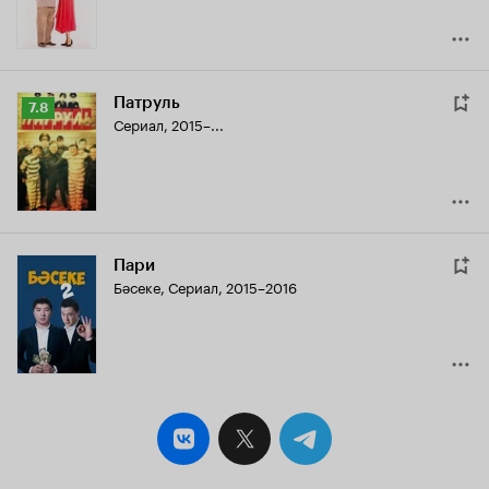
Патруль
Рейтинг
7.8
Сериал, 2015–...
Кинопоиска
7.8
Пари
Бәсеке
,
Сериал, 2015–2016