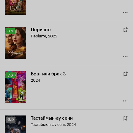
Периште
Рейтинг
8.2
Перiште
,
2025
Кинопоиска
8.2
Брат или брак 3
Рейтинг
7.6
2024
Кинопоиска
7.6
Тастаймын-ау сени
Рейтинг
6.9
Тастаймын-ау сені
,
2024
Кинопоиска
6.9