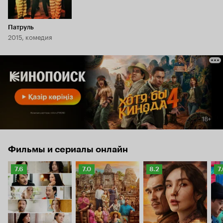
Патруль
2015, комедия
Фильмы и сериалы онлайн
Рейтинг
Рейтинг
Рейтинг
Р
7.6
7.0
8.2
7
Кинопоиска
Кинопоиска
Кинопоиска
К
7.6
7.0
8.2
7.