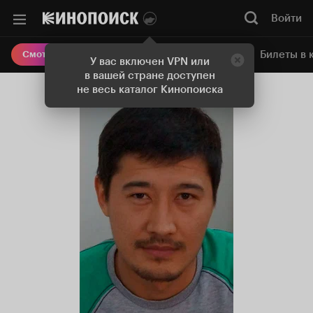
Войти
Онлайн-кинотеатр
Билеты в 
Смотреть кино
У вас включен VPN или
в вашей стране доступен
не весь каталог Кинопоиска